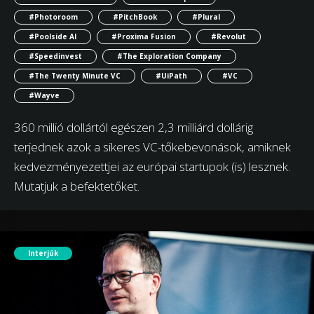
#Photoroom
#PitchBook
#Plural
#Poolside AI
#Proxima Fusion
#Revolut
#Speedinvest
#The Exploration Company
#The Twenty Minute VC
#UiPath
#VC
#Wayve
360 millió dollártól egészen 2,3 milliárd dollárig
terjednek azok a sikeres VC-tőkebevonások, amiknek
kedvezményezettjei az európai startupok (is) lesznek.
Mutatjuk a befektetőket.
Interjúk