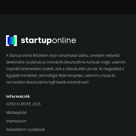
A Startup online felületein olyan tartalmakat találsz, amelyek mélyebb
betekintést nyújtanak az innovációs ökoszisztéma kulisszái mögé, valamint
inspiráló történeteket azoktól, akik a változás élén járnak. Itt megtalálod a
legújabb trendeket, technológiai fejleményeket, valamint a hazai és
nemzetközi ökoszisztéma legfrissebb eredményeit.
Információk
GITEX EUROPE 2025
Médiaajánlat
Impresszum
Adatvédelmi nyilatkozat