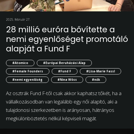
2025. február 27.
28 millió euróra bővítette a
nemi egyenlőséget promotáló
alapját a Fund F
#Atomico
#Európai Beruházási Alap
#Female Founders
#Fund F
#Lisa-Marie Fassl
#nemi egyenlőség
#Nina Wöss
#nők
Az osztrák Fund F-től csak akkor kaphatsz tőkét, ha a
vállalkozásodban van legalább egy női alapító, aki a
tulajdonosi szerkezetben is arányosan, hátrányos
megkülönböztetés nélkül képviseli magát.