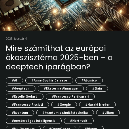
2025. február 4.
Mire számíthat az európai
ökoszisztéma 2025-ben – a
deeptech iparágban?
#AI
#Anne-Sophie Carrese
#Atomico
#deeptech
#Ekaterina Almasque
#Elaia
#Estelle Godard
#Francesco Perticarari
#Francesco Ricciuti
#Google
#Harald Nieder
#kvantum
#kvantum-számítástechnika
#Lilium
#mesterséges intelligencia
#Northvolt
#Nu-Quantum
#OpenOcean
#Planqc