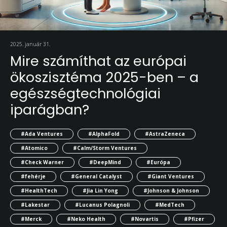
2025. január 31.
Mire számíthat az európai
ökoszisztéma 2025-ben – a
egészségtechnológiai
iparágban?
#Ada Ventures
#AlphaFold
#AstraZeneca
#Atomico
#Calm/Storm Ventures
#Check Warner
#DeepMind
#Európa
#fehérje
#General Catalyst
#Giant Ventures
#HealthTech
#Jia Lin Yong
#Johnson & Johnson
#Lakestar
#Lucanus Polagnoli
#MedTech
#Merck
#Neko Health
#Novartis
#Pfizer