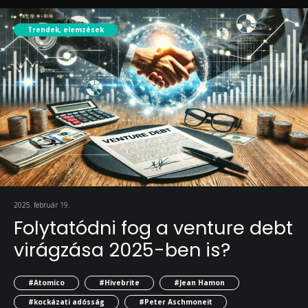
Trendek, elemzések
2025. február 19.
Folytatódni fog a venture debt
virágzása 2025-ben is?
#Atomico
#Hivebrite
#Jean Hamon
#kockázati adósság
#Peter Aschmoneit