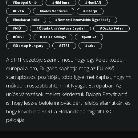
#Európai Unió
#Hild Imre
#HunBAN
#HVCA
#Index Ventures
#interjú
#kockázati tőke
#Nemzeti Innovációs Ügynökség
#NIÜ
#Óbuda Uni Venture Capital
#Oszkó Péter
#ÓUVC
#OXO Holdings
#politika
#Startup Hungary
#STRT
#tabu
A STRT vezetője szerint most, hogy egy kelet-közép-
európai állam, Bulgária kaphatja meg az EU első
startupbiztosi pozícióját, több figyelmet kaphat, hogy mi
működik rosszabbul itt, mint Nyugat-Európában. Az
uniós változások mellett kérdeztük Balogh Petyát arról
is, hogy lesz-e belőle innovációért felelős államtitkár, és
hogy követi-e a STRT a Hollandiába migrált OXO
példáját.