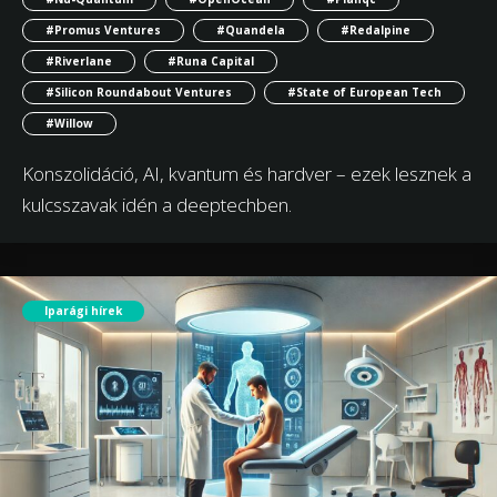
#Promus Ventures
#Quandela
#Redalpine
#Riverlane
#Runa Capital
#Silicon Roundabout Ventures
#State of European Tech
#Willow
Konszolidáció, AI, kvantum és hardver – ezek lesznek a
kulcsszavak idén a deeptechben.
Iparági hírek