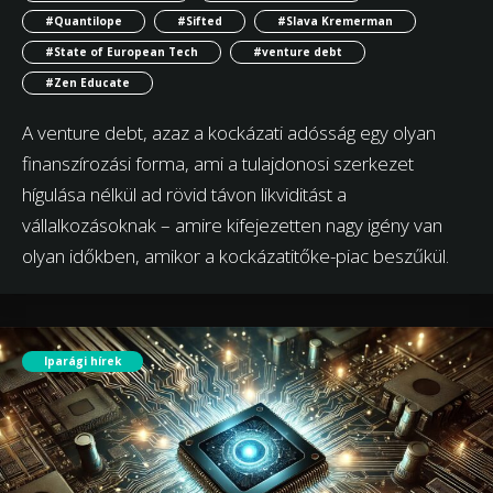
#Quantilope
#Sifted
#Slava Kremerman
#State of European Tech
#venture debt
#Zen Educate
A venture debt, azaz a kockázati adósság egy olyan
finanszírozási forma, ami a tulajdonosi szerkezet
hígulása nélkül ad rövid távon likviditást a
vállalkozásoknak – amire kifejezetten nagy igény van
olyan időkben, amikor a kockázatitőke-piac beszűkül.
Iparági hírek