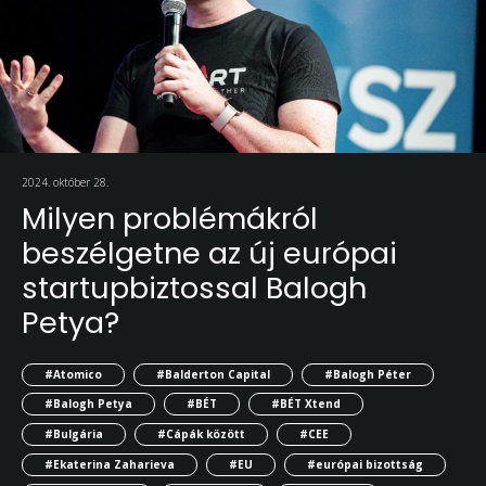
2024. október 28.
Milyen problémákról
beszélgetne az új európai
startupbiztossal Balogh
Petya?
#Atomico
#Balderton Capital
#Balogh Péter
#Balogh Petya
#BÉT
#BÉT Xtend
#Bulgária
#Cápák között
#CEE
#Ekaterina Zaharieva
#EU
#európai bizottság