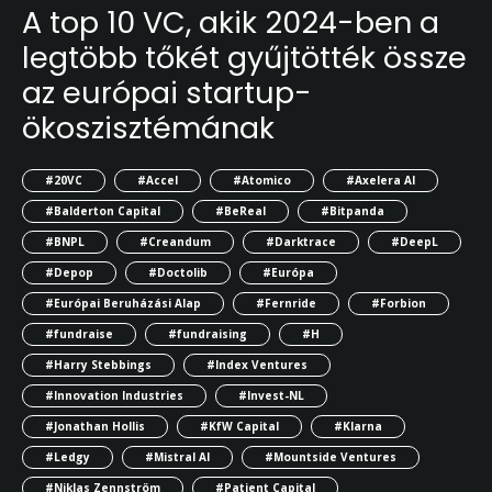
A top 10 VC, akik 2024-ben a
legtöbb tőkét gyűjtötték össze
az európai startup-
ökoszisztémának
#20VC
#Accel
#Atomico
#Axelera AI
#Balderton Capital
#BeReal
#Bitpanda
#BNPL
#Creandum
#Darktrace
#DeepL
#Depop
#Doctolib
#Európa
#Európai Beruházási Alap
#Fernride
#Forbion
#fundraise
#fundraising
#H
#Harry Stebbings
#Index Ventures
#Innovation Industries
#Invest-NL
#Jonathan Hollis
#KfW Capital
#Klarna
#Ledgy
#Mistral AI
#Mountside Ventures
#Niklas Zennström
#Patient Capital