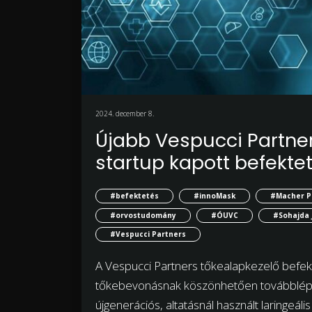
2024. december 8.
Újabb Vespucci Partner
startup kapott befekte
#befektetés
#innoMask
#Macher P
#orvostudomány
#ÓUVC
#Sohajda J
#Vespucci Partners
A Vespucci Partners tőkealapkezelő befekt
tőkebevonásnak köszönhetően továbblépet
újgenerációs, altatásnál használt laringeáli