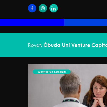
Rovat:
Óbuda Uni Venture Capit
Szponzorált tartalom