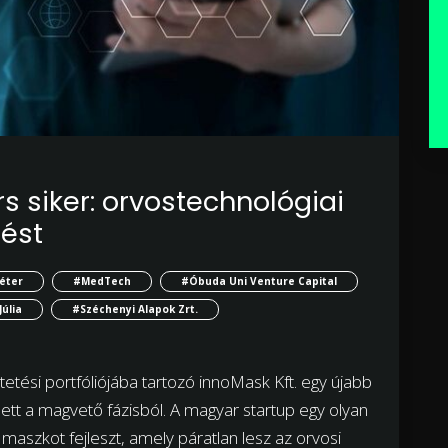
s siker: orvostechnológiai
tést
éter
#MedTech
#Óbuda Uni Venture Capital
úlia
#Széchenyi Alapok Zrt.
etési portfóliójába tartozó innoMask Kft. egy újabb
t a magvető fázisból. A magyar startup egy olyan
s maszkot fejleszt, amely páratlan lesz az orvosi