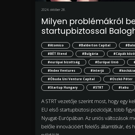
2024. október 28.
Milyen problémákról be
startupbiztossal Balog
#Atomico
#Balderton Capital
#Balo
#BÉT Xtend
#Bulgária
#Cápák közö
#európai bizottság
#Európai Unió
#Index Ventures
#interjú
#kockázat
#Óbuda Uni Venture Capital
#Oszkó Péter
#Startup Hungary
#STRT
#tabu
A STRT vezetője szerint most, hogy egy ke
EU első startupbiztosi pozícióját, több fig
Nyugat-Európában. Az uniós változások mell
belőle innovációért felelős államtitkár, é
példáját.