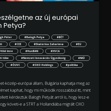
szélgetne az új európai
h Petya?
gh Péter
#Balogh Petya
#BÉT
tt
#CEE
#Ekaterina Zaharieva
#EU
#Hild Imre
#HunBAN
#HVCA
i tőke
#Nemzeti Innovációs Ügynökség
#NIÜ
#ÓUVC
#OXO Holdings
#politika
let-közép-európai állam, Bulgária kaphatja meg az
yelmet kaphat, hogy mi működik rosszabbul itt, mint
ett kérdeztük Balogh Petyát arról is, hogy lesz-e
s hogy követi-e a STRT a Hollandiába migrált OXO