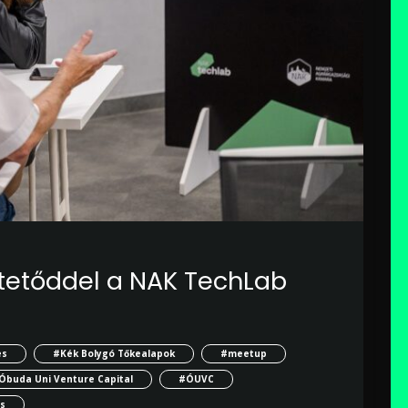
ktetőddel a NAK TechLab
es
#Kék Bolygó Tőkealapok
#meetup
Óbuda Uni Venture Capital
#ÓUVC
s