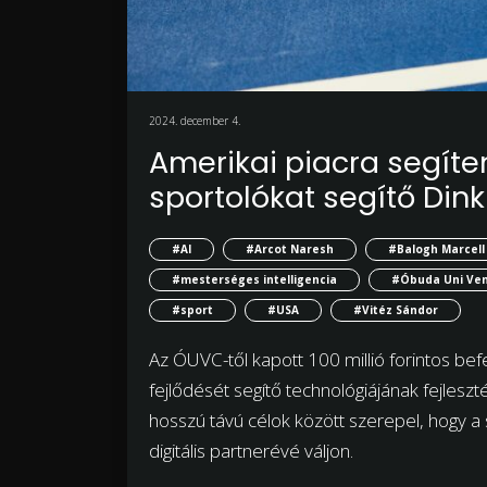
2024. december 4.
Amerikai piacra segíte
sportolókat segítő Din
#AI
#Arcot Naresh
#Balogh Marcell
#mesterséges intelligencia
#Óbuda Uni Ven
#sport
#USA
#Vitéz Sándor
Az ÓUVC-től kapott 100 millió forintos bef
fejlődését segítő technológiájának fejlesz
hosszú távú célok között szerepel, hogy a 
digitális partnerévé váljon.