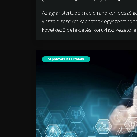
Az agrár startupok rapid randikon beszélge
visszajelzéseket kaphatnak egyszerre több
következő befektetési körükhöz vezető lépé
Szponzorált tartalom