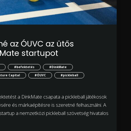
né az ÓUVC az ütős
kMate startupot
#befektetés
#DinkMate
ture Capital
#ÓUVC
#pickleball
ektetést a DinkMate csapata a pickleball játékosok
tésére és márkaépítésre is szeretné felhasználni. A
startup a nemzetközi pickleball szövetség hivatalos