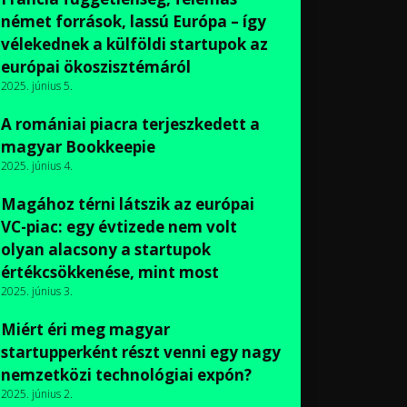
német források, lassú Európa – így
vélekednek a külföldi startupok az
európai ökoszisztémáról
2025. június 5.
A romániai piacra terjeszkedett a
magyar Bookkeepie
2025. június 4.
Magához térni látszik az európai
VC-piac: egy évtizede nem volt
olyan alacsony a startupok
értékcsökkenése, mint most
2025. június 3.
Miért éri meg magyar
startupperként részt venni egy nagy
nemzetközi technológiai expón?
2025. június 2.