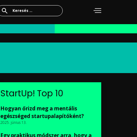
Keresés:
StartUp! Top 10
Hogyan őrizd meg a mentális
egészséged startupalapítóként?
2025. június 13.
Egy praktikus módszer arra, hogy a