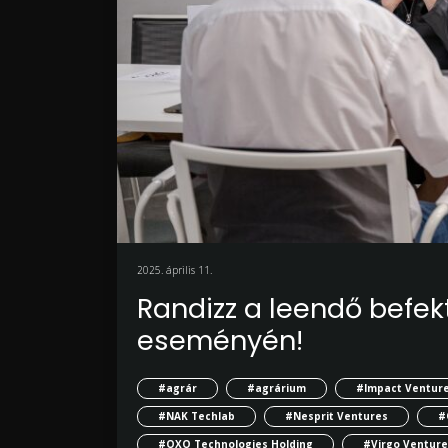
2025. április 11.
Randizz a leendő befe
eseményén!
#agrár
#agrárium
#Impact Ventur
#NAK Techlab
#Nesprit Ventures
#
#OXO Technologies Holding
#Virgo Venture