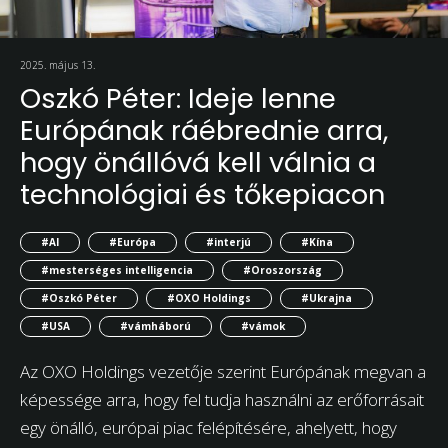
2025. május 13.
Oszkó Péter: Ideje lenne
Európának ráébrednie arra,
hogy önállóvá kell válnia a
technológiai és tőkepiacon
#AI
#Európa
#interjú
#Kína
#mesterséges intelligencia
#Oroszország
#Oszkó Péter
#OXO Holdings
#Ukrajna
#USA
#vámháború
#vámok
Az OXO Holdings vezetője szerint Európának megvan a
képessége arra, hogy fel tudja használni az erőforrásait
egy önálló, európai piac felépítésére, ahelyett, hogy