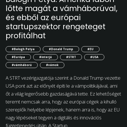
lőtte magát a vámháborúval,
és ebből az európai
startupszektor rengeteget
profitálhat
#Balogh Petya
#Donald Trump
#EU
#Európa
#interjú
#STRT
#USA
#vámháború
#vámok
A STRT vezérigazgatója szerint a Donald Trump vezette
USA pont azt az előnyét építi le a vámpolitikájával, ami
őt a világ legerősebb gazdaságává tette. Ez lehetőséget
teremt nemcsak arra, hogy az európai cégek a kihulló
szereplők helyébe lépjenek, hanem arra is, hogy az EU
nagy lépéseket tegyen a digitális és innovációs
függetlenedés útján. A Startup