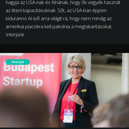
hagyja az USA-nak és Kínának, hogy ők vegyék hasznát
az itteni kapacitásoknak. Sőt, az USA-ban éppen
kidurannó AI-lufi arra világít rá, hogy nem mindig az
amerikai piacokra kell pakolnia a megtakarításokat.
Interjúnk
Interjúk