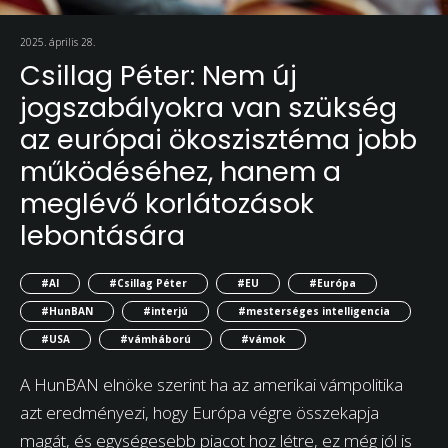
2025. április 28.
Csillag Péter: Nem új
jogszabályokra van szükség
az európai ökoszisztéma jobb
működéséhez, hanem a
meglévő korlátozások
lebontására
#AI
#Csillag Péter
#EU
#Európa
#HunBAN
#interjú
#mesterséges intelligencia
#USA
#vámháború
#vámok
A HunBAN elnöke szerint ha az amerikai vámpolitika
azt eredményezi, hogy Európa végre összekapja
magát, és egységesebb piacot hoz létre, ez még jól is