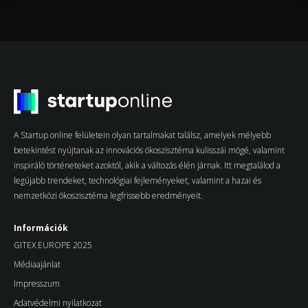
A Startup online felületein olyan tartalmakat találsz, amelyek mélyebb
betekintést nyújtanak az innovációs ökoszisztéma kulisszái mögé, valamint
inspiráló történeteket azoktól, akik a változás élén járnak. Itt megtalálod a
legújabb trendeket, technológiai fejleményeket, valamint a hazai és
nemzetközi ökoszisztéma legfrissebb eredményeit.
Információk
GITEX EUROPE 2025
Médiaajánlat
Impresszum
Adatvédelmi nyilatkozat