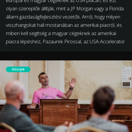
európai és magyar cégeknek az USA piacán, és ezt
olyan szereplők állítják, mint a JP Morgan vagy a Florida
állami gazdaságfejlesztési vezetők. Arról, hogy milyen
visszhangokat hall mostanában az amerikai piacról, és
miben kell segítség a magyar cégeknek az amerikai
piacra lépéshez, Pazaurek Pirossal, az USA Accelerator
Interjúk