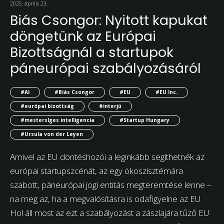
2025. április 23.
Biás Csongor: Nyitott kapukat
döngetünk az Európai
Bizottságnál a startupok
páneurópai szabályozásáról
#AI
#Biás Csongor
#EU
#EU Inc.
#európai bizottság
#interjú
#mesterslges intelligencia
#Startup Hungary
#Ursula von der Leyen
Amivel az EU döntéshozói a leginkább segíthetnék az
európai startupszcénát, az egy ökoszisztémára
szabott, páneurópai jogi entitás megteremtése lenne –
na meg az, ha a megvalósításra is odafigyelne az EU.
Hol áll most az ezt a szabályozást a zászlajára tűző EU