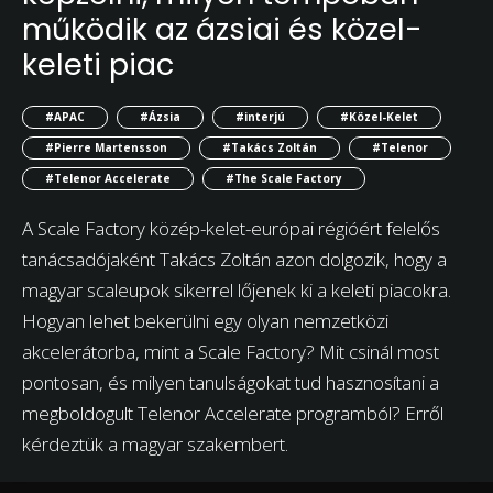
működik az ázsiai és közel-
keleti piac
#APAC
#Ázsia
#interjú
#Közel-Kelet
#Pierre Martensson
#Takács Zoltán
#Telenor
#Telenor Accelerate
#The Scale Factory
A Scale Factory közép-kelet-európai régióért felelős
tanácsadójaként Takács Zoltán azon dolgozik, hogy a
magyar scaleupok sikerrel lőjenek ki a keleti piacokra.
Hogyan lehet bekerülni egy olyan nemzetközi
akcelerátorba, mint a Scale Factory? Mit csinál most
pontosan, és milyen tanulságokat tud hasznosítani a
megboldogult Telenor Accelerate programból? Erről
kérdeztük a magyar szakembert.