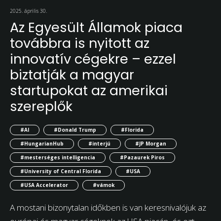
2025. április 30.
Az Egyesült Államok piaca
továbbra is nyitott az
innovatív cégekre – ezzel
biztatják a magyar
startupokat az amerikai
szereplők
#AI
#Donald Trump
#Florida
#HungarianHub
#interjú
#JP Morgan
#mesterséges intelligencia
#Pazaurek Piros
#University of Central Florida
#USA
#USA Accelerator
#vámok
A mostani bizonytalan időkben is van keresnivalójuk az