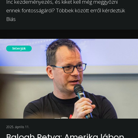
Inc kezdeményezés, és kiket kell még meggyőzni
ennek fontosságáról? Többek között erről kérdeztük
Biás
Interjúk
2025. április 11.
Balogh Petya: Amerika lábon