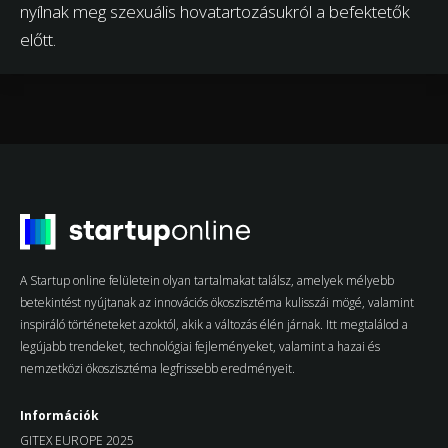
nyílnak meg szexuális hovatartozásukról a befektetők
előtt.
A Startup online felületein olyan tartalmakat találsz, amelyek mélyebb
betekintést nyújtanak az innovációs ökoszisztéma kulisszái mögé, valamint
inspiráló történeteket azoktól, akik a változás élén járnak. Itt megtalálod a
legújabb trendeket, technológiai fejleményeket, valamint a hazai és
nemzetközi ökoszisztéma legfrissebb eredményeit.
Információk
GITEX EUROPE 2025