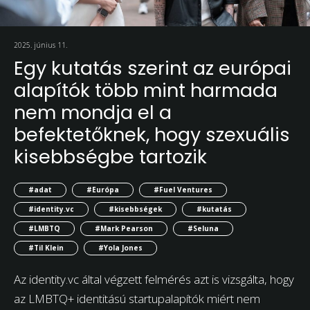
2025. június 11.
Egy kutatás szerint az európai
alapítók több mint harmada
nem mondja el a
befektetőknek, hogy szexuális
kisebbségbe tartozik
#adat
#Európa
#Fuel Ventures
#identity.vc
#kisebbségek
#kutatás
#LMBTQ
#Mark Pearson
#Seluna
#Til Klein
#Yola Jones
Az identity.vc által végzett felmérés azt is vizsgálta, hogy
az LMBTQ+ identitású startupalapítók miért nem