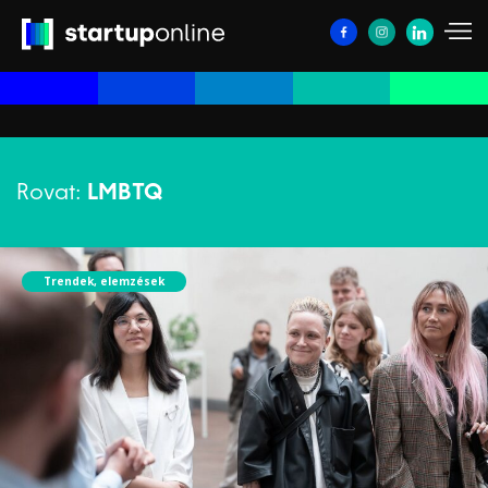
Rovat:
LMBTQ
Trendek, elemzések