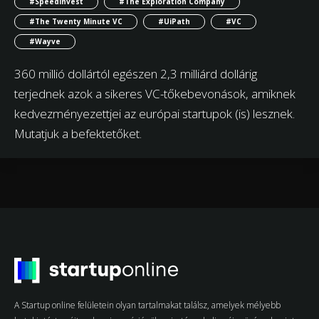
#Speedinvest
#The Exploration Company
#The Twenty Minute VC
#UiPath
#VC
#Wayve
360 millió dollártól egészen 2,3 milliárd dollárig
terjednek azok a sikeres VC-tőkebevonások, amiknek
kedvezményezettjei az európai startupok (is) lesznek.
Mutatjuk a befektetőket.
A Startup online felületein olyan tartalmakat találsz, amelyek mélyebb