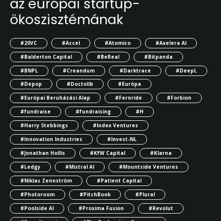
az európai startup-
ökoszisztémának
#20VC
#Accel
#Atomico
#Axelera AI
#Balderton Capital
#BeReal
#Bitpanda
#BNPL
#Creandum
#Darktrace
#DeepL
#Depop
#Doctolib
#Európa
#Európai Beruházási Alap
#Fernride
#Forbion
#fundraise
#fundraising
#H
#Harry Stebbings
#Index Ventures
#Innovation Industries
#Invest-NL
#Jonathan Hollis
#KfW Capital
#Klarna
#Ledgy
#Mistral AI
#Mountside Ventures
#Niklas Zennström
#Patient Capital
#Photoroom
#PitchBook
#Plural
#Poolside AI
#Proxima Fusion
#Revolut