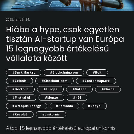
2025. január 24.
Hiába a hype, csak egyetlen
tisztán AI-startup van Európa
15 legnagyobb értékelésű
vállalata között
#Back Market
#Blockchain.com
#Bolt
#Celonis
#Checkout.com
#Contentsquare
#Doctolib
#Európa
#fintech
#Klarna
#Mistral AI
#Monzo
#n26
#Octopus Energy
#Personio
#Rapyd
#Revolut
#unikornis
A top 15 legnagyobb értékelésű európai unikornis