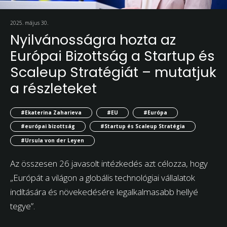
2025. május 30.
Nyilvánosságra hozta az
Európai Bizottság a Startup és
Scaleup Stratégiát – mutatjuk
a részleteket
#Ekaterina Zaharieva
#EU
#Európa
#európai bizottság
#Startup és Scaleup Stratégia
#Ursula von der Leyen
Az összesen 26 javasolt intézkedés azt célozza, hogy
„Európát a világon a globális technológiai vállalatok
indítására és növekedésére legalkalmasabb hellyé
tegye”.