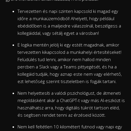
Tervezetten és napi szinten kapcsold ki magad egy
időre a munkaüzemódból! Ahelyett, hogy például
ebédidőben is a mailjeidre válaszolnál, beszélgess a
kollegáiddal, vagy sétálj egyet a városban!
E logika mentén jelölj ki egy estét magadnak, amikor
tervezetten kikapcsolod a munkahelyi értesítéseket!
Felüdülés tud lenni, amikor nem hallod minden
percben a Slack vagy a Teams pittyegését, és ha a
kollegáid tudják, hogy aznap este nem vagy elérhető,
ezt lehetőség szerint tiszteletben is fogják tartani.
Nem helyettesíti a valódi pszichológust, de átmeneti
megoldásként akár a ChatGPT-t vagy más AI-eszközt is
használhatsz arra, hogy digitális tükröt tartson eléd,
és segítsen rendet tenni az érzéseid között.
Nem kell feltétlen 10 kilométert futnod vagy napi egy