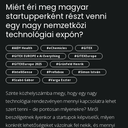
Miért éri meg magyar
startupperként részt venni
egy nagy nemzetközi
technológiai expón?
#AIDY Health
#eChemicles
#GITEX
#GITEX EUROPE x Ai Everything
#GITEXEurope
#GITEXEurope 2025
#Grünfeld Henrik
#IntelliSense
#Prefixbox
#Simon István
#Szabó Gábor
#Varga Eszter
Szinte közhelyszámba megy, hogy egy nagy
technológiai rendezvényen mennyi kapcsolatra lehet
szert tenni – de pontosan milyenekre? Miről
beszélgetnek ilyenkor a startupok képviselői, milyen
konkrét lehetőségeket vázolnak fel nekik, és mennyi