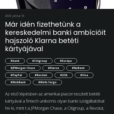
2025. június 10.
Már idén fizethetünk a
kereskedelmi banki ambícióit
hajszoló Klarna betéti
kártyájával
#bank
#Citigroup
#Európa
#JPMorgan Chase
#Klarna
#NuBank
#PayPal
#Revolut
#USA
#Visa
#WebBank
#Wells Fargo
Az első lépésben az amerikai piacon tesztelt betéti
kártyával a fintech unikornis olyan banki szolgáltatókat
hív ki, mint t a JPMorgan Chase, a Citigroup, a Revolut,