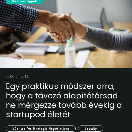
Hasznos tippek
2025. június 12.
Egy praktikus módszer arra,
hogy a távozó alapítótársad
ne mérgezze tovább évekig a
startupod életét
#Centre for Strategic Negotiations
#equity