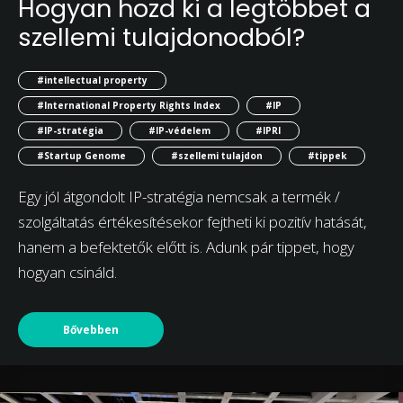
Hogyan hozd ki a legtöbbet a
szellemi tulajdonodból?
#intellectual property
#International Property Rights Index
#IP
#IP-stratégia
#IP-védelem
#IPRI
#Startup Genome
#szellemi tulajdon
#tippek
Egy jól átgondolt IP-stratégia nemcsak a termék /
szolgáltatás értékesítésekor fejtheti ki pozitív hatását,
hanem a befektetők előtt is. Adunk pár tippet, hogy
hogyan csináld.
Bővebben