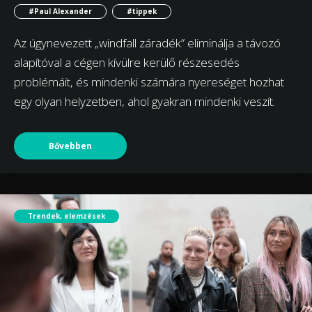
#Paul Alexander
#tippek
Az úgynevezett „windfall záradék” eliminálja a távozó
alapítóval a cégen kívülre kerülő részesedés
problémáit, és mindenki számára nyereséget hozhat
egy olyan helyzetben, ahol gyakran mindenki veszít.
Bővebben
Trendek, elemzések