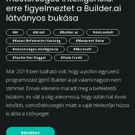
erre figyelmeztet a Builder.ai
látványos bukása
#AI
#AI-lufi
#Builder.ai
#dotcomlufi
#Katari Befektetési Hatóság
#Manpreet Ratia
#mesterséges intelligencia
#Microsoft
#Sachin Dev Duggal
#Viola Credit
Már 2019-ben tudható volt, hogy a pofon egyszerű
programozást ígérő Builder.ai-jal valami nagyon nem
stimmel. Ennek ellenére maradt meg a befektetői
bizalom, és vált a cég unikornissá, hogy aztán hat évvel
később, szerződésszegés miatt a saját hitelezője húzza
ki alóla a szőnyeget.
Bővebben