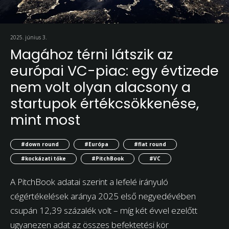
2025. június 3.
Magához térni látszik az
európai VC-piac: egy évtizede
nem volt olyan alacsony a
startupok értékcsökkenése,
mint most
#down round
#Európa
#flat round
#kockázati tőke
#PitchBook
#VC
A PitchBook adatai szerint a lefelé irányuló
cégértékelések aránya 2025 első negyedévében
csupán 12,39 százalék volt – míg két évvel ezelőtt
ugyanezen adat az összes befektetési kör