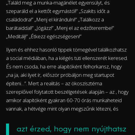
„Találd meg a munka-magánélet egyensúlyt, és
szeparáld el a kettőt egymástól!” „Szakíts időt a
családodra!” „Menj el kirándulni!” „Találkozz a
barátaiddal!” „Jógázz!” „Menj el az edzőterembe!”
„Meditálj!” „Étkezz egészségesen!”
Ilyen és ehhez hasonló tippek tömegével találkozhatsz
a social médiában, ha a kiégés tuti ellenszerét keresed.
És nem csoda, ha erre alapítóként felhorkansz, hogy
„na ja, aki ilyet ír, először próbáljon meg startupot
építeni…”. Mert a realitás – az ökoszisztéma
szereplőivel folytatott beszélgetések alapján – az , hogy
amikor alapítóként gyakran 60-70 órás munkaheteid
vannak, a hétvége mint olyan megszűnik létezni, és
azt érzed, hogy nem nyújthatsz