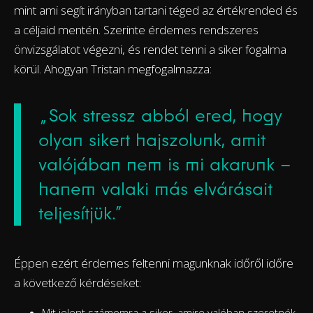
mint ami segít irányban tartani téged az értékrended és
a céljaid mentén. Szerinte érdemes rendszeres
önvizsgálatot végezni, és rendet tenni a siker fogalma
körül. Ahogyan Tristan megfogalmazza:
„Sok stressz abból ered, hogy
olyan sikert hajszolunk, amit
valójában nem is mi akarunk –
hanem valaki más elvárásait
teljesítjük.”
Éppen ezért érdemes feltenni magunknak időről időre
a következő kérdéseket:
Mit jelent számomra a siker, amire valóban szeretnék