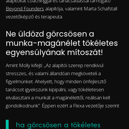
alapítókat coachinggal és tanácsadással támogató
Beyond Founders
alapítója, valamint Marta Schafstall
vezetőképző és terapeuta.
Ne üldözd görcsösen a
munka-magánélet tökéletes
egyensúlyának mítoszát!
Amint Molly kifejti: „Az alapítói szerep rendkívül
stresszes, és valami állandóan megköveteli a
figyelmünket. Ahelyett, hogy minden önfejlesztő
tanácsot igyekszünk kipipálni, vagy tökéletesen
elválasztani a munkát a magánélettől, reálisan kell
gondolkodnunk”. Éppen ezért a Flexa vezetője szerint
ha görcsösen a tökéletes