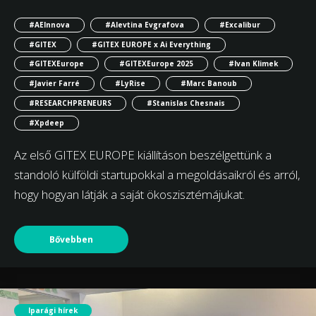
#AEInnova
#Alevtina Evgrafova
#Excalibur
#GITEX
#GITEX EUROPE x Ai Everything
#GITEXEurope
#GITEXEurope 2025
#Ivan Klimek
#Javier Farré
#LyRise
#Marc Banoub
#RESEARCHPRENEURS
#Stanislas Chesnais
#Xpdeep
Az első GITEX EUROPE kiállításon beszélgettünk a
standoló külföldi startupokkal a megoldásaikról és arról,
hogy hogyan látják a saját ökoszisztémájukat.
Bővebben
Iparági hírek