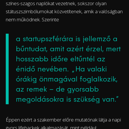
színes-szagos naplókat vezetnek, sokszor olyan
státuszszimbólumokat közvetítenek, amik a valóságban
nem működnek. Szerinte
a startupszférára is jellemző a
bűntudat, amit azért érzel, mert
hosszabb időre eltűntél az
énidő nevében. „Ha valaki
órákig önmagával foglalkozik,
az remek – de gyorsabb
megoldásokra is szükség van.”
Éppen ezért a szakember előre mutatónak látja a napi
gyors lifehackek alkalmazását, mint például: