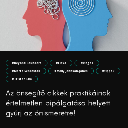
#Beyond Founders
#Flexa
#kiégés
#Marta Schafstall
#Molly Johnson-Jones
#tippek
#Tristan Lim
Az önsegítő cikkek praktikáinak
értelmetlen pipálgatása helyett
gyúrj az önismeretre!