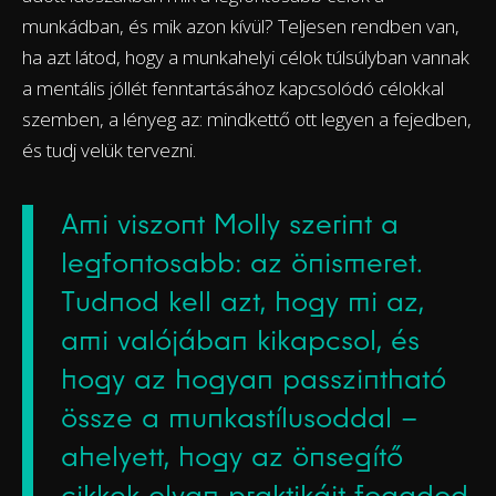
munkádban, és mik azon kívül? Teljesen rendben van,
ha azt látod, hogy a munkahelyi célok túlsúlyban vannak
a mentális jóllét fenntartásához kapcsolódó célokkal
szemben, a lényeg az: mindkettő ott legyen a fejedben,
és tudj velük tervezni.
Ami viszont Molly szerint a
legfontosabb: az önismeret.
Tudnod kell azt, hogy mi az,
ami valójában kikapcsol, és
hogy az hogyan passzintható
össze a munkastílusoddal –
ahelyett, hogy az önsegítő
cikkek olyan praktikáit fogadod