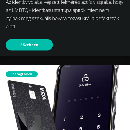
Az identity.vc által végzett felmérés azt is vizsgálta, hogy
az LMBTQ+ identitású startupalapítók miért nem
nyílnak meg szexuális hovatartozásukról a befektetők
előtt.
Bővebben
Iparági hírek