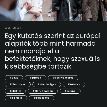
2025. június 11.
Egy kutatás szerint az európai
alapítók több mint harmada
nem mondja el a
befektetőknek, hogy szexuális
kisebbségbe tartozik
#adat
#Európa
#Fuel Ventures
#identity.vc
#kisebbségek
#kutatás
#LMBTQ
#Mark Pearson
#Seluna
#Til Klein
#Yola Jones