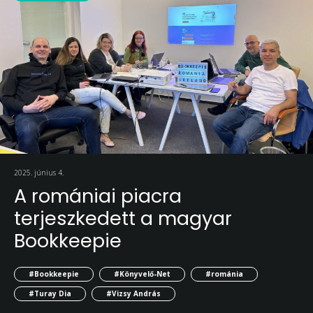
2025. június 4.
A romániai piacra
terjeszkedett a magyar
Bookkeepie
#Bookkeepie
#Könyvelő-Net
#románia
#Turay Dia
#Vizsy András