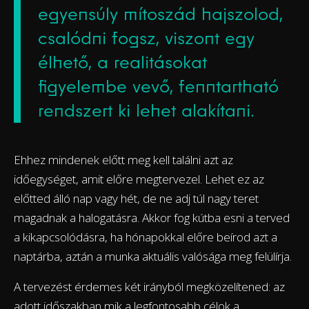
egyensúly mítoszád hajszolod,
csalódni fogsz, viszont egy
élhető, a realitásokat
figyelembe vevő, fenntartható
rendszert ki lehet alakítani.
Ehhez mindenek előtt meg kell találni azt az
időegységet, amit előre megtervezel. Lehet ez az
előtted álló nap vagy hét, de ne adj túl nagy teret
magadnak a halogatásra. Akkor fog kútba esni a terved
a kikapcsolódásra, ha hónapokkal előre beírod azt a
naptárba, aztán a munka aktuális valósága meg felülírja.
A tervezést érdemes két irányból megközelítened: az
adott időszakban mik a legfontosabb célok a