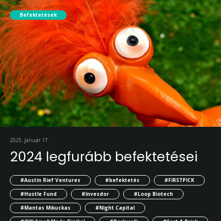
Befektetések
2025. január 17.
2024 legfurább befektetései
#Austin Rief Ventures
#befektetés
#FIRSTPICK
#Hustle Fund
#Invesdor
#Loop Biotech
#Mantas Mikuckas
#Night Capital