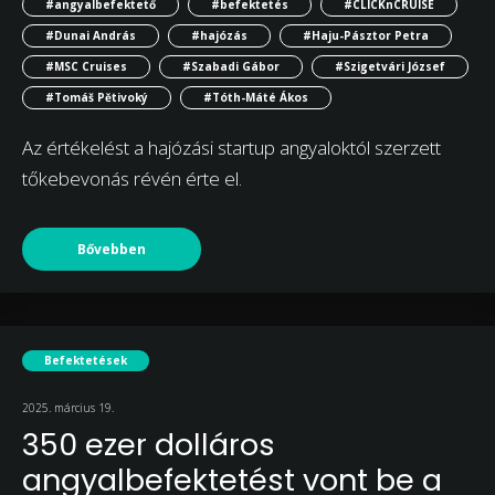
#angyalbefektető
#befektetés
#CLICKnCRUISE
#Dunai András
#hajózás
#Haju-Pásztor Petra
#MSC Cruises
#Szabadi Gábor
#Szigetvári József
#Tomáš Pětivoký
#Tóth-Máté Ákos
Az értékelést a hajózási startup angyaloktól szerzett
tőkebevonás révén érte el.
Bővebben
Befektetések
2025. március 19.
350 ezer dolláros
angyalbefektetést vont be a