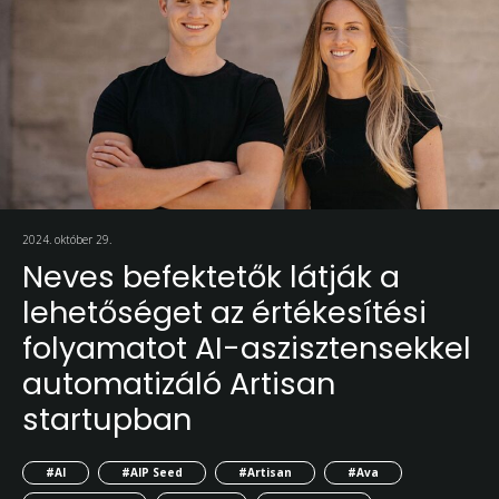
2024. október 29.
Neves befektetők látják a
lehetőséget az értékesítési
folyamatot AI-aszisztensekkel
automatizáló Artisan
startupban
#AI
#AIP Seed
#Artisan
#Ava