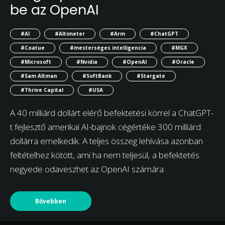
be az OpenAI
#AI
#Altimeter
#Arm
#ChatGPT
#Coatue
#mesterséges intelligencia
#MGX
#Microsoft
#Nvidia
#OpenAI
#Oracle
#Sam Altman
#SoftBank
#Stargate
#Thrive Capital
#USA
A 40 milliárd dollárt elérő befektetési körrel a ChatGPT-
t fejlesztő amerikai AI-bajnok cégértéke 300 milliárd
dollárra emelkedik. A teljes összeg lehívása azonban
feltételhez kötött, ami ha nem teljesül, a befektetés
negyede odaveszhet az OpenAI számára.
Bővebben