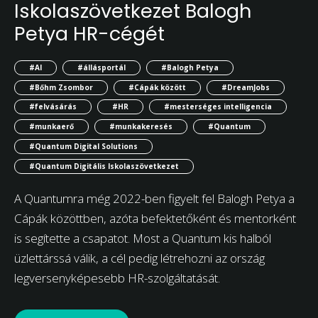
Iskolaszövetkezet Balogh
Petya HR-cégét
#AI
#állásportál
#Balogh Petya
#Bőhm Zsombor
#Cápák között
#DreamJobs
#felvásárás
#HR
#mesterséges intelligencia
#munkaerő
#munkakeresés
#Quantum
#Quantum Digital Solutions
#Quantum Digitális Iskolaszövetkezet
A Quantumra még 2022-ben figyelt fel Balogh Petya a
Cápák közöttben, azóta befektetőként és mentorként
is segítette a csapatot. Most a Quantum kis halból
üzlettárssá válik, a cél pedig létrehozni az ország
legversenyképesebb HR-szolgáltatását.