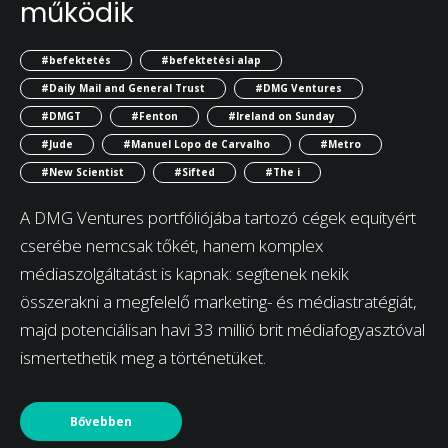
működik
#befektetés
#befektetési alap
#Daily Mail and General Trust
#DMG Ventures
#DMGT
#Fenton
#Ireland on Sunday
#Jude
#Manuel Lopo de Carvalho
#Metro
#New Scientist
#Sifted
#The i
A DMG Ventures portfóliójába tartozó cégek equityért
cserébe nemcsak tőkét, hanem komplex
médiaszolgáltatást is kapnak: segítenek nekik
összerakni a megfelelő marketing- és médiastratégiát,
majd potenciálisan havi 33 millió brit médiafogyasztóval
ismertethetik meg a történetüket.
Bővebben