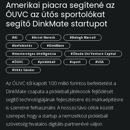
Amerikai piacra segítené az
ÓUVC az ütős sportolókat
segítő DinkMate startupot
#AI
#Arcot Naresh
#Balogh Marcell
#befektetés
#DinkMate
#mesterséges intelligencia
#Óbuda Uni Venture Capital
#ÓUVC
#pickleball
#sport
#USA
#Vitéz Sándor
Az ÓUVC-től kapott 100 millió forintos befektetést a
DinkMate csapata a pickleball játékosok fejlődését
segítő technológiájának fejlesztésére és márkaépítésre
is szeretné felhasználni. A hosszú távú célok között
szerepel, hogy a startup a nemzetközi pickleball
szövetség hivatalos digitális partnerévé váljon.