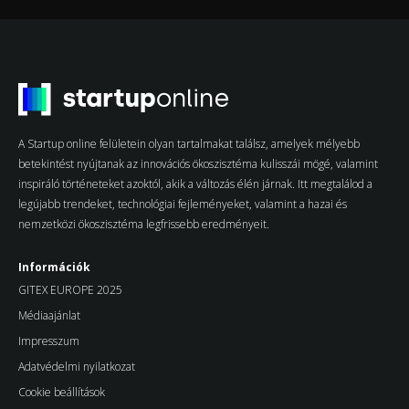
A Startup online felületein olyan tartalmakat találsz, amelyek mélyebb
betekintést nyújtanak az innovációs ökoszisztéma kulisszái mögé, valamint
inspiráló történeteket azoktól, akik a változás élén járnak. Itt megtalálod a
legújabb trendeket, technológiai fejleményeket, valamint a hazai és
nemzetközi ökoszisztéma legfrissebb eredményeit.
Információk
GITEX EUROPE 2025
Médiaajánlat
Impresszum
Adatvédelmi nyilatkozat
Cookie beállítások