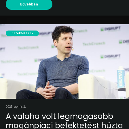
Bővebben
Befektetések
2025. április 2.
A valaha volt legmagasabb
magánpiaci befektetést húzta