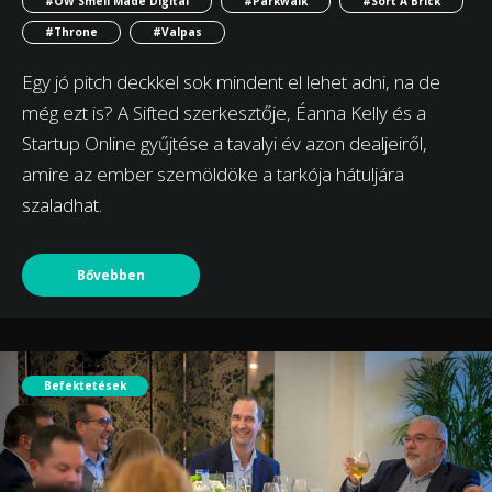
#OW Smell Made Digital
#Parkwalk
#Sort A Brick
#Throne
#Valpas
Egy jó pitch deckkel sok mindent el lehet adni, na de
még ezt is? A Sifted szerkesztője, Éanna Kelly és a
Startup Online gyűjtése a tavalyi év azon dealjeiről,
amire az ember szemöldöke a tarkója hátuljára
szaladhat.
Bővebben
Befektetések