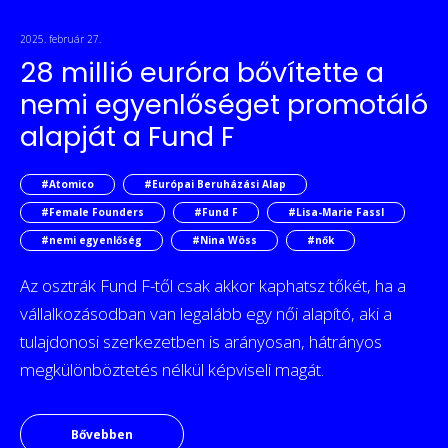
2025. február 27.
28 millió euróra bővítette a
nemi egyenlőséget promotáló
alapját a Fund F
#Atomico
#Európai Beruházási Alap
#Female Founders
#Fund F
#Lisa-Marie Fassl
#nemi egyenlőség
#Nina Wöss
#nők
Az osztrák Fund F-től csak akkor kaphatsz tőkét, ha a
vállalkozásodban van legalább egy női alapító, aki a
tulajdonosi szerkezetben is arányosan, hátrányos
megkülönböztetés nélkül képviseli magát.
Bővebben