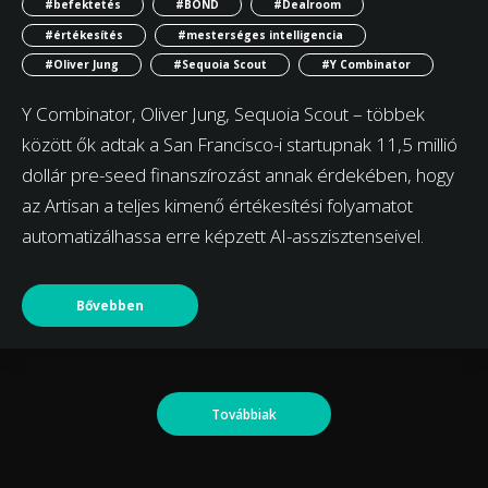
#befektetés
#BOND
#Dealroom
#értékesítés
#mesterséges intelligencia
#Oliver Jung
#Sequoia Scout
#Y Combinator
Y Combinator, Oliver Jung, Sequoia Scout – többek
között ők adtak a San Francisco-i startupnak 11,5 millió
dollár pre-seed finanszírozást annak érdekében, hogy
az Artisan a teljes kimenő értékesítési folyamatot
automatizálhassa erre képzett AI-asszisztenseivel.
Bővebben
Továbbiak