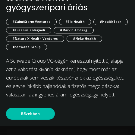
gyógyszeripari óriás
#Calm/Storm Ventures
#Flo Health
#HealthTech
#Lucanus Polagnoli
#Marvin Amberg
#NaturalX Health Ventures
#Neko Health
#Schwabe Group
A Schwabe Group VC-cégén keresztül nyitott új alapja
azt a változást kívánja kiaknázni, hogy most már az
európaiak sem veszik készpénznek az egészségüket,
és egyre inkább hajlandóak a fizetős megoldásokat
választani az ingyenes állami egészségügy helyett.
Bővebben