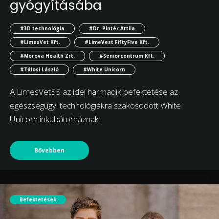
gyógyításába
#3D technológia
#Dr. Pintér Attila
#LimesVet Kft.
#LimeVest FiftyFive Kft.
#Merova Health Zrt.
#Seniorcentrum Kft.
#Tálosi László
#White Unicorn
A LimesVet55 az idei harmadik befektetése az
egészségügyi technológiákra szakosodott White
Unicorn inkubátorháznak.
Bővebben
Befektetések