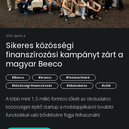
2025. április 4.
Sikeres közösségi
finanszírozási kampányt zárt a
magyar Beeco
#Beeco
#brancs
#fenntartható
#közösségi finanszírozás
#ökotudatos
#zöld
A több mint 1,5 millió forintos tőkét az ökotudatos
közösséget építő startup a mobilapplikáció további
funckiókkal való bővítésére fogja felhasználni.