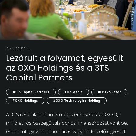
2025. január 15.
Lezárult a folyamat, egyesült
az OXO Holdings és a 3TS
Capital Partners
#3TS Capital Partners
#Hollandia
#Oszkó Péter
#OXO Holdings
#OXO Technologies Holding
A 3TS résztulajdonának megszerzésére az OXO 3,5
millió eurós összegű tulajdonosi finanszírozást vont be,
és a mintegy 200 millió eurós vagyont kezelő egyesült