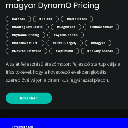
magyar DynamO Pricing
#árazás
#Balabit
#befektetés
#Bodrogközi László
#Cognizant
#Dumaszínház
#DynamO Pricing
#Györkő Zoltán
#Intellinvest Zrt.
#Litkai Gergely
#magyar
#Neuron Software
#OptiMonk
#Zékány András
A saját fejlesztésű árazómotort fejlesztő startup célja a
friss tőkével, hogy a következő években globális
szereplővé váljon a dinamikus jegyárazási piacon.
Bővebben
Befektetések