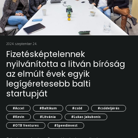
2024. szeptember 24.
Fizetésképtelennek
nyilvánította a litván bíróság
az elmúlt évek egyik
legígéretesebb balti
startupját
#Accel
#Baltikum
#csőd
#csődeljárás
#Kevin
#Litvánia
#Lukas Jakubonis
#OTB Ventures
#Speedinvest