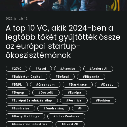
2025. január 15.
A top 10 VC, akik 2024-ben a
legtöbb tőkét gyűjtötték össze
az európai startup-
ökoszisztémának
#20VC
#Accel
#Atomico
#Axelera AI
#Balderton Capital
#BeReal
#Bitpanda
#BNPL
#Creandum
#Darktrace
#DeepL
#Depop
#Doctolib
#Európa
#Európai Beruházási Alap
#Fernride
#Forbion
#fundraise
#fundraising
#H
#Harry Stebbings
#Index Ventures
#Innovation Industries
#Invest-NL