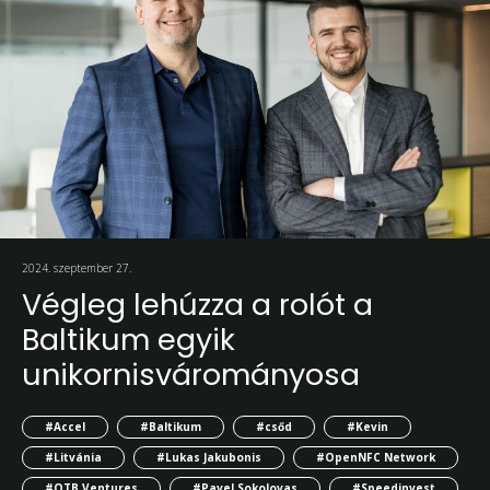
2024. szeptember 27.
Végleg lehúzza a rolót a
Baltikum egyik
unikornisvárományosa
#Accel
#Baltikum
#csőd
#Kevin
#Litvánia
#Lukas Jakubonis
#OpenNFC Network
#OTB Ventures
#Pavel Sokolovas
#Speedinvest