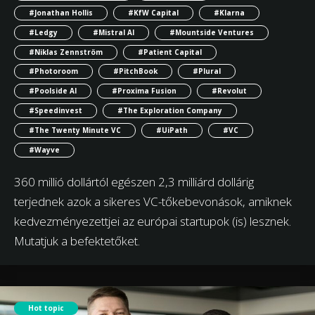
#Jonathan Hollis
#KfW Capital
#Klarna
#Ledgy
#Mistral AI
#Mountside Ventures
#Niklas Zennström
#Patient Capital
#Photoroom
#PitchBook
#Plural
#Poolside AI
#Proxima Fusion
#Revolut
#Speedinvest
#The Exploration Company
#The Twenty Minute VC
#UiPath
#VC
#Wayve
360 millió dollártól egészen 2,3 milliárd dollárig
terjednek azok a sikeres VC-tőkebevonások, amiknek
kedvezményezettjei az európai startupok (is) lesznek.
Mutatjuk a befektetőket.
Hot topic