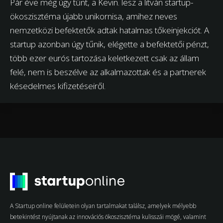
Pár éve még úgy tűnt, a Kevin. lesz a litván startup-
ökoszisztéma újabb unikornisa, amihez neves
nemzetközi befektetők adtak hatalmas tőkeinjekciót. A
startup azonban úgy tűnik, elégette a befektetői pénzt,
több ezer eurós tartozása keletkezett csak az állam
felé, nem is beszélve az alkalmazottak és a partnerek
késedelmes kifizetéseiről.
A Startup online felületein olyan tartalmakat találsz, amelyek mélyebb
betekintést nyújtanak az innovációs ökoszisztéma kulisszái mögé, valamint