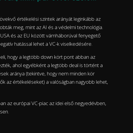
övekvő értékelési szintek arányát leginkább az
dobták meg, mint az AI és a védelmi technológia.
 USA és az EU között vámháborúval fenyegető
negatív hatással lehet a VC-k viselkedésére.
eli, hogy a legtöbb down kört pont abban az
zték, ahol egyébként a legtöbb deal is történt a
lések aránya (tekintve, hogy nem minden kör
ők az értékeléseket) a valóságban nagyobb lehet,
gban az európai VC-piac az idei első negyedévben,
sen.