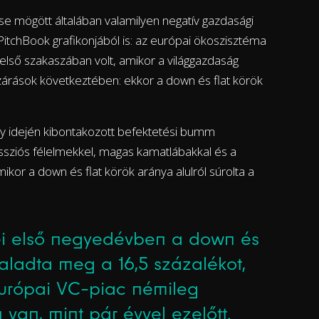
e mögött általában valamilyen negatív gazdasági
a PitchBook grafikonjából is: az európai ökoszisztéma
 első szakaszában volt, amikor a világgazdaság
lezárások következtében: ekkor a down és flat körök
y idején kibontakozott befektetési bumm
essziós félelmekkel, magas kamatlábakkal és a
kor a down és flat körök aránya alulról súrolta a
dei első negyedévben a down és
haladta meg a 16,5 százalékot,
 európai VC-piac némileg
van, mint pár évvel ezelőtt.