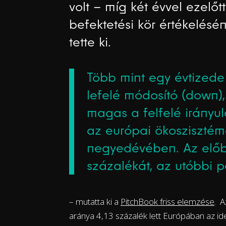
volt – míg két évvel ezelő
befektetési kör értékelés
tette ki.
Több mint egy évtizede
lefelé módosító (down)
magas a felfelé irányul
az európai ökosziszté
negyedévében. Az előbb
százalékát, az utóbbi p
– mutatta ki a
PitchBook friss elemzése
. A
aránya 4,13 százalék lett Európában az i