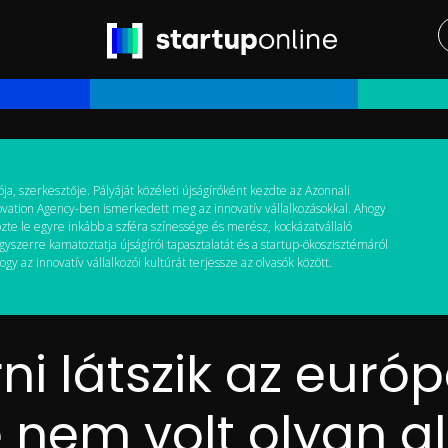
ja, szerkesztője. Pályáját közéleti újságíróként kezdte az Azonnali
novation Agency-ben ismerkedett meg az innovatív vállalkozásokkal. Ahogy
zte le egyre inkább a szféra színessége és merész, kockázatvállaló
gyszerre kamatoztatja újságírói tapasztalatát és a startup-ökoszisztémáról
 az innovatív vállalkozói kultúrát terjessze az olvasók között.
i látszik az európ
e nem volt olyan a