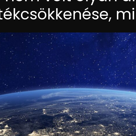
rtékcsökkenése, m