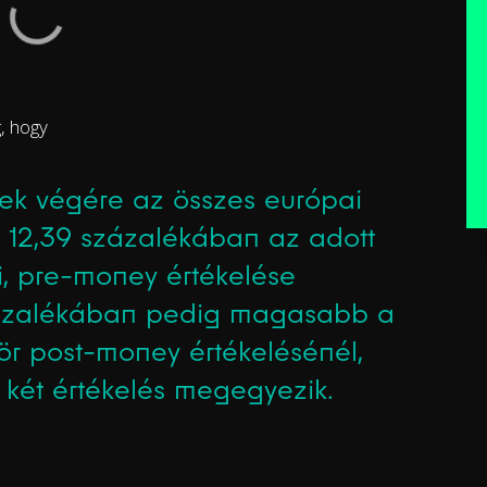
g
, hogy
k végére az összes európai
s 12,39 százalékában az adott
ti, pre-money értékelése
zázalékában pedig magasabb a
ör post-money értékelésénél,
 két értékelés megegyezik.