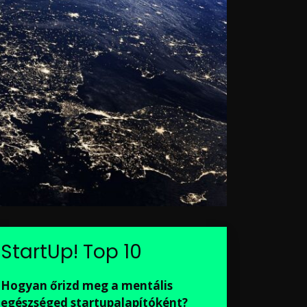
StartUp! Top 10
Hogyan őrizd meg a mentális
egészséged startupalapítóként?