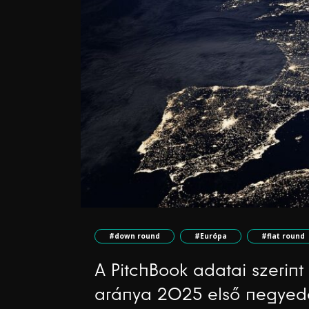
#down round
#Európa
#flat round
A PitchBook adatai szerint
aránya 2025 első negyed