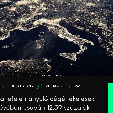
#kockázati tőke
#PitchBook
#VC
 a lefelé irányuló cégértékelések
évében csupán 12,39 százalék