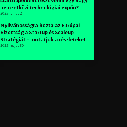
startupperként részt venni egy nagy
nemzetközi technológiai expón?
2025. június 2.
Nyilvánosságra hozta az Európai
Bizottság a Startup és Scaleup
Stratégiát – mutatjuk a részleteket
2025. május 30.