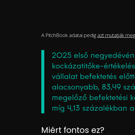
A PitchBook adatai pedig
azt mutatják me
2025 első negyedévéne
kockázatitőke-értékelé
vállalat befektetés előt
alacsonyabb, 83,49 s
megelőző befektetési k
míg 4,13 százalékban a
Miért fontos ez?