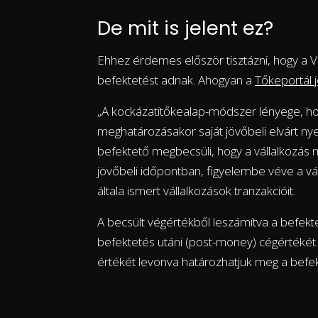
De mit is jelent ez?
Ehhez érdemes először tisztázni, hogy a V
befektetést adnak. Ahogyan a
Tőkeportál j
„A kockázatitőkealap-módszer lényege, ho
meghatározásakor saját jövőbeli elvárt nye
befektető megbecsüli, hogy a vállalkozás 
jövőbeli időpontban, figyelembe véve a vál
általa ismert vállalkozások tranzakcióit.
A becsült végértékből leszámítva a befekte
befektetés utáni (post-money) cégértékét
értékét levonva határozhatjuk meg a befek