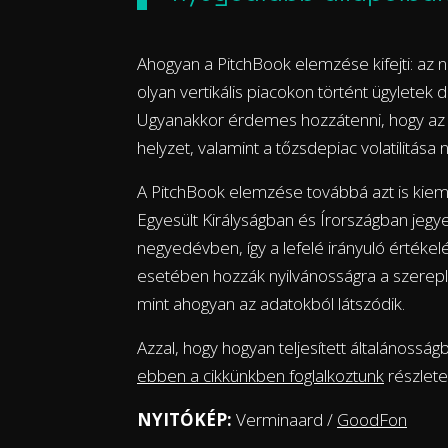
Ahogyan a PitchBook elemzése kifejti: az n
olyan vertikális piacokon történt ügyletek 
Ugyanakkor érdemes hozzátenni, hogy az
helyzet, valamint a tőzsdepiac volatilitása 
A PitchBook elemzése továbbá azt is kiem
Egyesült Királyságban és Írországban jegye
negyedévben, így a lefelé irányuló értéke
esetében hozzák nyilvánosságra a szerepl
mint ahogyan az adatokból látszódik.
Azzal, hogy hogyan teljesített általánossá
ebben a cikkünkben foglalkoztunk
részlete
NYITÓKÉP:
Verminaard /
GoodFon