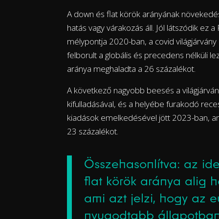
A down és flat körök arányának növekedés
hatás vagy várakozás áll. Jól látszódik ez 
mélypontja 2020-ban, a covid világjárvány
felborult a globális és precedens nélküli 
aránya meghaladta a 26 százalékot.
A következő nagyobb beesés a világjárván
kifulladásával, és a helyébe furakodó rec
kiadások emelkedésével jött 2023-ban, ami
23 százalékot.
Összehasonlítva: az i
flat körök aránya alig 
ami azt jelzi, hogy az
nyugodtabb állapotban 