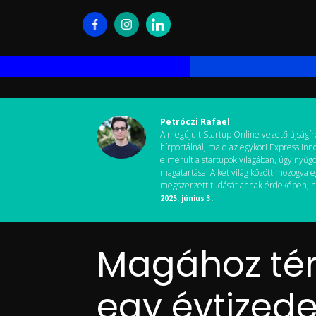
Petróczi Rafael
A megújult Startup Online vezető újságíró
hírportálnál, majd az egykori Express In
elmerült a startupok világában, úgy nyűgö
magatartása. A két világ között mozogva e
megszerzett tudását annak érdekében, hogy
2025. június 3.
Magához térn
egy évtized