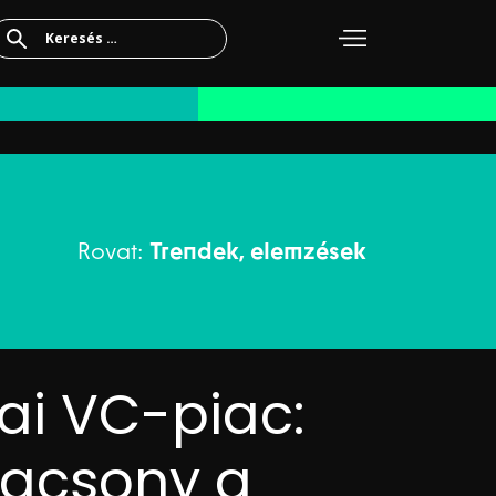
Keresés:
Rovat:
Trendek, elemzések
ai VC-piac:
lacsony a