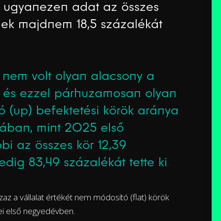
tt ugyanezen adat az összes
ének majdnem 18,5 százalékát
 nem volt olyan alacsony a
, és ezzel párhuzamosan olyan
ó (up) befektetési körök aránya
mában, mint 2025 első
i az összes kör 12,39
edig 83,49 százalékát tette ki
zaz a vállalat értékét nem módosító (flat) körök
dei első negyedévben.