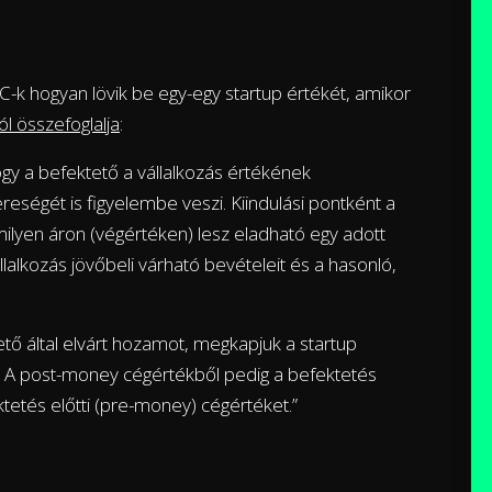
C-k hogyan lövik be egy-egy startup értékét, amikor
ól összefoglalja
:
gy a befektető a vállalkozás értékének
reségét is figyelembe veszi. Kiindulási pontként a
milyen áron (végértéken) lesz eladható egy adott
lalkozás jövőbeli várható bevételeit és a hasonló,
tő által elvárt hozamot, megkapjuk a startup
. A post-money cégértékből pedig a befektetés
tetés előtti (pre-money) cégértéket.”