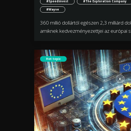
#Speedinvest
#The Exploration Company
#Wayve
360 millió dollártól egészen 2,3 milliárd 
amiknek kedvezményezettjei az európai sta
Hot topic