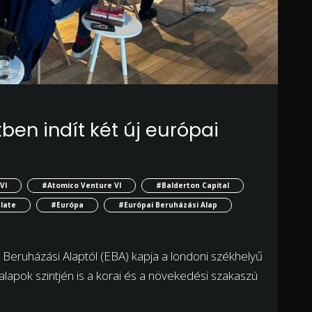
ékben indít két új európai
VI
#Atomico Venture VI
#Balderton Capital
late
#Európa
#Európai Beruházási Alap
i Beruházási Alaptól (EBA) kapja a londoni székhelyű
 alapok szintjén is a korai és a növekedési szakaszú