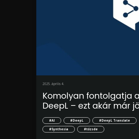
2025. április 4.
Komolyan fontolgatja a
DeepL – ezt akár már j
#AI
#DeepL
#DeepL Translate
#Synthesia
#tőzsde