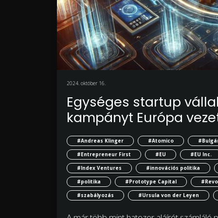
2024. október 16.
Egységes startup vállal
kampányt Európa vezet
#Andreas Klinger
#Atomico
#Bulgá
#Entrepreneur First
#EU
#EU Inc.
#Index Ventures
#innovációs politika
#politika
#Prototype Capital
#Revo
#szabályozás
#Ursula von der Leyen
A már több mint hatezer aláírót számláló pe