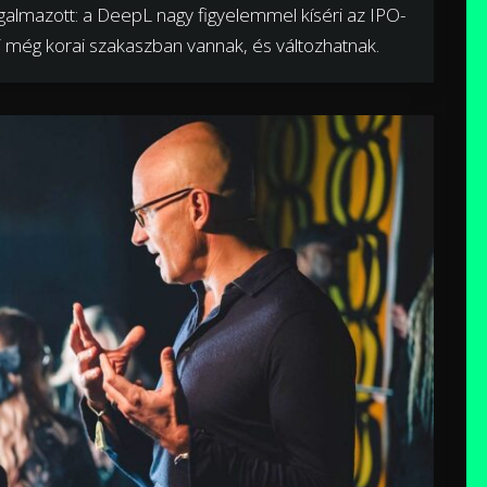
galmazott: a DeepL nagy figyelemmel kíséri az IPO-
ei még korai szakaszban vannak, és változhatnak.