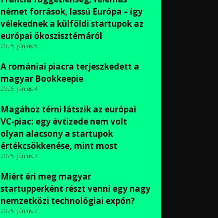
német források, lassú Európa – így
vélekednek a külföldi startupok az
európai ökoszisztémáról
2025. június 5.
A romániai piacra terjeszkedett a
magyar Bookkeepie
2025. június 4.
Magához térni látszik az európai
VC-piac: egy évtizede nem volt
olyan alacsony a startupok
értékcsökkenése, mint most
2025. június 3.
Miért éri meg magyar
startupperként részt venni egy nagy
nemzetközi technológiai expón?
2025. június 2.