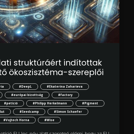
ati struktúráért indítottak
ő ökoszisztéma-szereplői
ria
#DeepL
#Ekaterina Zaharieva
#európai bizottság
#factory
#petíció
#Philipp Herkelmann
#Pigment
lut
#Seedcamp
#Simon Schaefer
#Vojtech Horna
#Wise
tíció EU Inc. név alatt szeretné elérni, hogy az EU