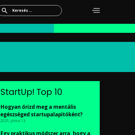
Keresés:
StartUp! Top 10
Hogyan őrizd meg a mentális
egészséged startupalapítóként?
2025. június 13.
Egy praktikus módszer arra, hogy a