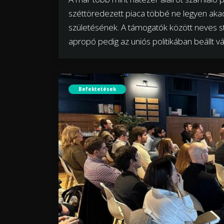
széttöredezett piaca többé ne legyen aka
születésének. A támogatók között neves sta
apropó pedig az uniós politikában beállt vá
Befektetések