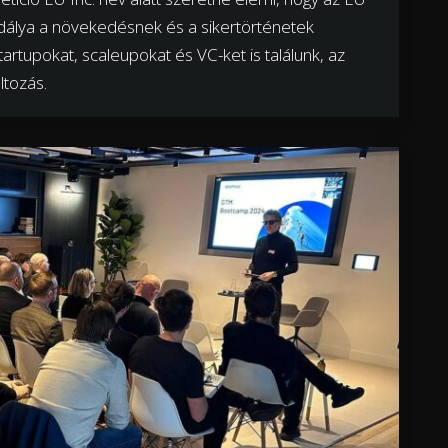
dálya a növekedésnek és a sikertörténetek
rtupokat, scaleupokat és VC-ket is találunk, az
ltozás.