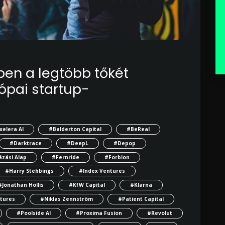
ben a legtöbb tőkét
rópai startup-
xelera AI
#Balderton Capital
#BeReal
#Darktrace
#DeepL
#Depop
zási Alap
#Fernride
#Forbion
#Harry Stebbings
#Index Ventures
#Jonathan Hollis
#KfW Capital
#Klarna
tures
#Niklas Zennström
#Patient Capital
#Poolside AI
#Proxima Fusion
#Revolut