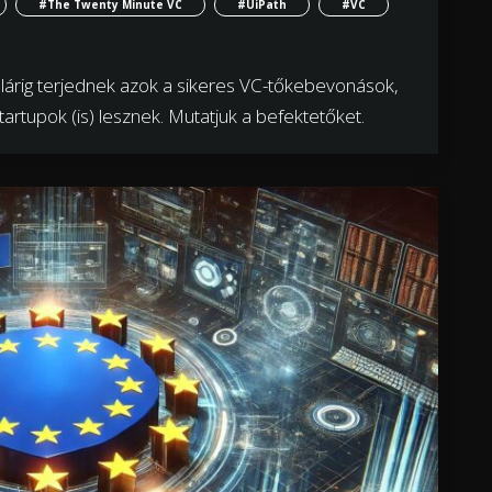
#The Twenty Minute VC
#UiPath
#VC
dollárig terjednek azok a sikeres VC-tőkebevonások,
rtupok (is) lesznek. Mutatjuk a befektetőket.