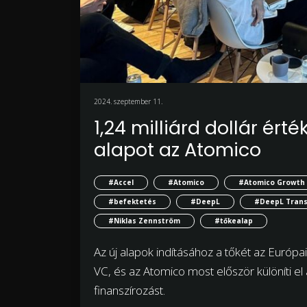
2024. szeptember 11.
1,24 milliárd dollár ért
alapot az Atomico
#Accel
#Atomico
#Atomico Growth 
#befektetés
#DeepL
#DeepL Trans
#Niklas Zennström
#tőkealap
Az új alapok indításához a tőkét az Európa
VC, és az Atomico most először különíti el
finanszírozást.