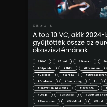
2025. január 15.
A top 10 VC, akik 2024-
gyűjtötték össze az eu
ökoszisztémának
#20VC
#Accel
#Atomico
#A
#Bitpanda
#BNPL
#Creandum
#Doctolib
#Európa
#Európai Beruhá
#fundraise
#fundraising
#H
#Innovation Industries
#Invest-NL
#Ledgy
#Mistral AI
#Mountside Ven
#Photoroom
#PitchBook
#Plural