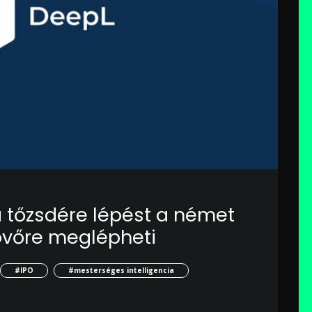
 tőzsdére lépést a német
övőre meglépheti
#IPO
#mesterséges intelligencia