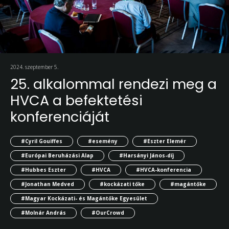
2024. szeptember 5.
25. alkalommal rendezi meg a
HVCA a befektetési
konferenciáját
#Cyril Gouiffes
#esemény
#Eszter Elemér
#Európai Beruházási Alap
#Harsányi János-díj
#Hubbes Eszter
#HVCA
#HVCA-konferencia
#Jonathan Medved
#kockázati tőke
#magántőke
#Magyar Kockázati- és Magántőke Egyesület
#Molnár András
#OurCrowd