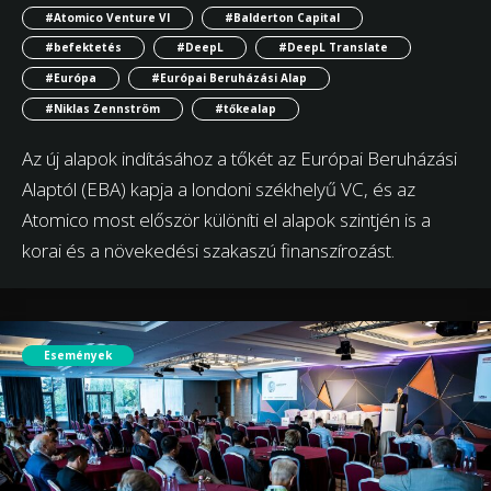
#Atomico Venture VI
#Balderton Capital
#befektetés
#DeepL
#DeepL Translate
#Európa
#Európai Beruházási Alap
#Niklas Zennström
#tőkealap
Az új alapok indításához a tőkét az Európai Beruházási
Alaptól (EBA) kapja a londoni székhelyű VC, és az
Atomico most először különíti el alapok szintjén is a
korai és a növekedési szakaszú finanszírozást.
Események