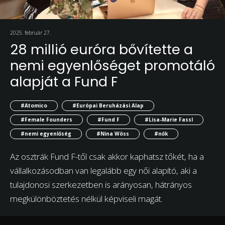
2025. február 27.
28 millió euróra bővítette a
nemi egyenlőséget promotáló
alapját a Fund F
#Atomico
#Európai Beruházási Alap
#Female Founders
#Fund F
#Lisa-Marie Fassl
#nemi egyenlőség
#Nina Wöss
#nők
Az osztrák Fund F-től csak akkor kaphatsz tőkét, ha a
vállalkozásodban van legalább egy női alapító, aki a
tulajdonosi szerkezetben is arányosan, hátrányos
megkülönböztetés nélkül képviseli magát.