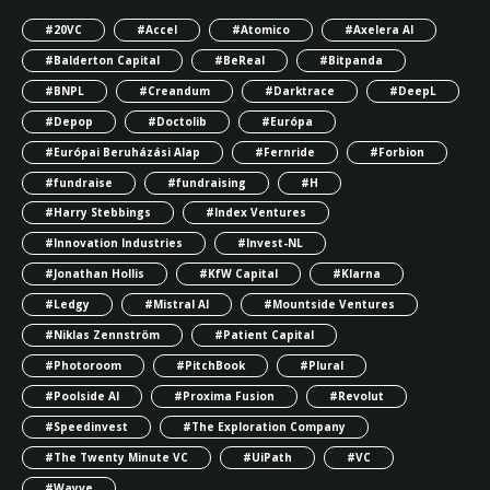
#20VC
#Accel
#Atomico
#Axelera AI
#Balderton Capital
#BeReal
#Bitpanda
#BNPL
#Creandum
#Darktrace
#DeepL
#Depop
#Doctolib
#Európa
#Európai Beruházási Alap
#Fernride
#Forbion
#fundraise
#fundraising
#H
#Harry Stebbings
#Index Ventures
#Innovation Industries
#Invest-NL
#Jonathan Hollis
#KfW Capital
#Klarna
#Ledgy
#Mistral AI
#Mountside Ventures
#Niklas Zennström
#Patient Capital
#Photoroom
#PitchBook
#Plural
#Poolside AI
#Proxima Fusion
#Revolut
#Speedinvest
#The Exploration Company
#The Twenty Minute VC
#UiPath
#VC
#Wayve