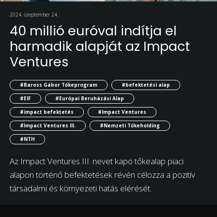
2024. szeptember 24.
40 millió euróval indítja el
harmadik alapját az Impact
Ventures
#Baross Gábor Tőkeprogram
#befektetési alap
#EIF
#Európai Beruházási Alap
#impact befektetés
#Impact Ventures
#Impact Ventures III.
#Nemzeti Tőkeholding
#NTH
Az Impact Ventures III. nevet kapó tőkealap piaci
alapon történő befektetések révén célozza a pozitív
társadalmi és környezeti hatás elérését.