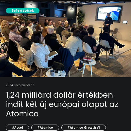
Befektetések
2024. szeptember 11.
1,24 milliárd dollár értékben
indít két új európai alapot az
Atomico
#Accel
#Atomico
#Atomico Growth VI