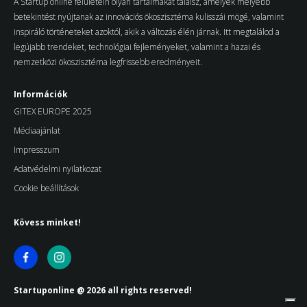
A Startup online felületein olyan tartalmakat találsz, amelyek mélyebb
betekintést nyújtanak az innovációs ökoszisztéma kulisszái mögé, valamint
inspiráló történeteket azoktól, akik a változás élén járnak. Itt megtalálod a
legújabb trendeket, technológiai fejleményeket, valamint a hazai és
nemzetközi ökoszisztéma legfrissebb eredményeit.
Információk
GITEX EUROPE 2025
Médiaajánlat
Impresszum
Adatvédelmi nyilatkozat
Cookie beállítások
Kövess minket!
Startuponline @ 2026 all rights reserved!