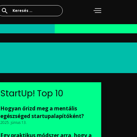
Keresés:
StartUp! Top 10
Hogyan őrizd meg a mentális
egészséged startupalapítóként?
2025. június 13.
Egy praktikus módszer arra, hogy a