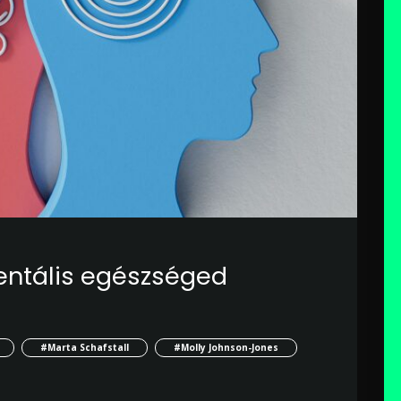
entális egészséged
#Marta Schafstall
#Molly Johnson-Jones