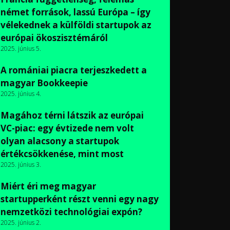
német források, lassú Európa – így
vélekednek a külföldi startupok az
európai ökoszisztémáról
2025. június 5.
A romániai piacra terjeszkedett a
magyar Bookkeepie
2025. június 4.
Magához térni látszik az európai
VC-piac: egy évtizede nem volt
olyan alacsony a startupok
értékcsökkenése, mint most
2025. június 3.
Miért éri meg magyar
startupperként részt venni egy nagy
nemzetközi technológiai expón?
2025. június 2.