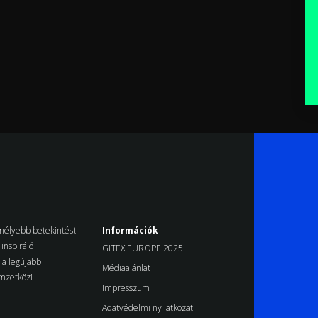
k mélyebb betekintést
Információk
inspiráló
GITEX EUROPE 2025
d a legújabb
Médiaajánlat
emzetközi
Impresszum
Adatvédelmi nyilatkozat