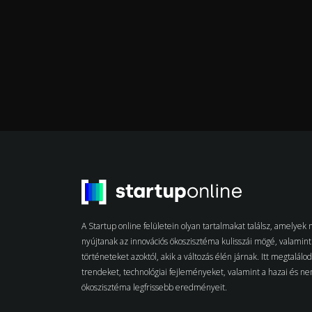
A Startup online felületein olyan tartalmakat találsz, amelye
nyújtanak az innovációs ökoszisztéma kulisszái mögé, valamint 
történeteket azoktól, akik a változás élén járnak. Itt megtalálo
trendeket, technológiai fejleményeket, valamint a hazai és n
ökoszisztéma legfrissebb eredményeit.