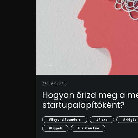
2025. június 13.
Hogyan őrizd meg a m
startupalapítóként?
#Beyond Founders
#Flexa
#kiégés
#tippek
#Tristan Lim