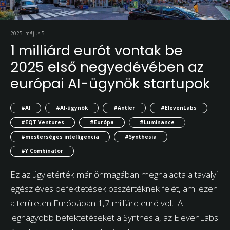
2025. május 5.
1 milliárd eurót vontak be
2025 első negyedévében az
európai AI-ügynök startupok
#AI
#AI-ügynök
#Antler
#ElevenLabs
#EQT Ventures
#Európa
#Luminance
#mesterséges intelligencia
#Synthesia
#Y Combinator
Ez az ügyletérték már önmagában meghaladta a tavalyi
egész éves befektetések összértéknek felét, ami ezen
a területen Európában 1,7 milliárd euró volt. A
legnagyobb befektetéseket a Synthesia, az ElevenLabs