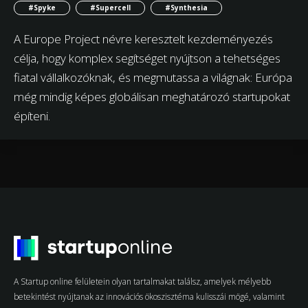
#Spyke
#Supercell
#Synthesia
A Europe Project névre keresztelt kezdeményezés
célja, hogy komplex segítséget nyújtson a tehetséges
fiatal vállalkozóknak, és megmutassa a világnak: Európa
még mindig képes globálisan meghatározó startupokat
építeni.
A Startup online felületein olyan tartalmakat találsz, amelyek mélyebb
betekintést nyújtanak az innovációs ökoszisztéma kulisszái mögé, valamint