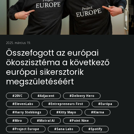
2025. március 19.
Összefogott az európai
ökoszisztéma a következő
európai sikersztorik
megszületéséért
#20VC
#Adjacent
#Delivery Hero
#ElevenLabs
#Entrepreneurs First
#Európa
#Harry Stebbings
#Kitty Mayo
#Klarna
#Miro
#Mistral AI
#Point Nine
#Project Europe
#Sana Labs
#Spotify