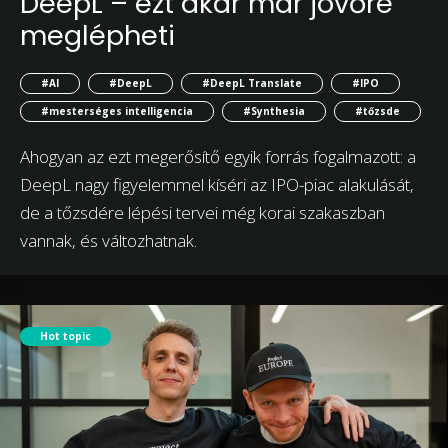
DeepL – ezt akár már jövőre
meglépheti
#AI
#DeepL
#DeepL Translate
#IPO
#mesterséges intelligencia
#Synthesia
#tőzsde
Ahogyan az ezt megerősítő egyik forrás fogalmazott: a
DeepL nagy figyelemmel kíséri az IPO-piac alakulását,
de a tőzsdére lépési tervei még korai szakaszban
vannak, és változhatnak.
Hot topic