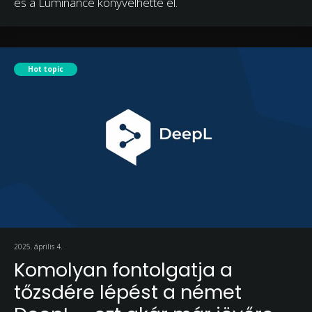
és a Luminance könyvelhette el.
Hot topic
2025. április 4.
Komolyan fontolgatja a
tőzsdére lépést a német