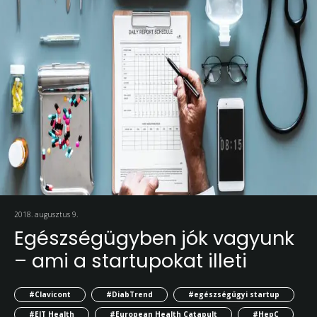
2018. augusztus 9.
Egészségügyben jók vagyunk
– ami a startupokat illeti
#Clavicont
#DiabTrend
#egészségügyi startup
#EIT Health
#European Health Catapult
#HepC