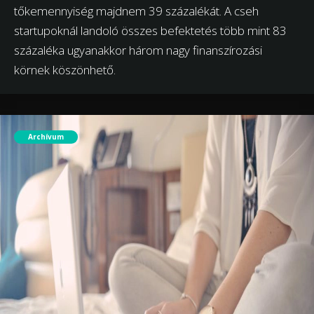
tőkemennyiség majdnem 39 százalékát. A cseh
startupoknál landoló összes befektetés több mint 83
százaléka ugyanakkor három nagy finanszírozási
körnek köszönhető.
Archívum