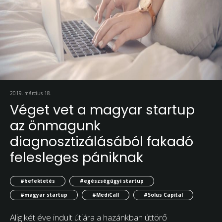
2019. március 18.
Véget vet a magyar startup
az önmagunk
diagnosztizálásából fakadó
felesleges pániknak
#befektetés
#egészségügyi startup
#magyar startup
#MediCall
#Solus Capital
Alig két éve indult útjára a hazánkban úttörő