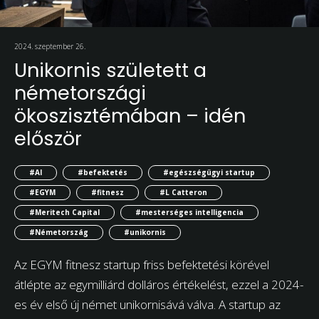
2024. szeptember 26.
Unikornis született a
németországi
ökoszisztémában – idén
először
#AI
#befektetés
#egészségügyi startup
#EGYM
#fitnesz
#L Catteron
#Meritech Capital
#mesterséges intelligencia
#Németország
#unikornis
Az EGYM fitnesz startup friss befektetési körével
átlépte az egymilliárd dolláros értékelést, ezzel a 2024-
es év első új német unikornisává válva. A startup az