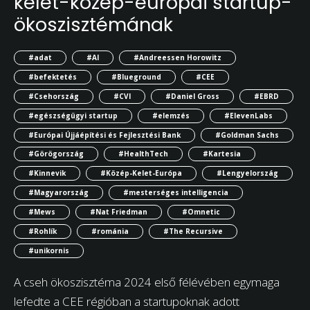
kelet-közép-európai startup-
ökoszisztémának
#adat
#AI
#Andreessen Horowitz
#befektetés
#Blueground
#CEE
#Csehország
#CVI
#Daniel Gross
#EBRD
#egészségügyi startup
#elemzés
#ElevenLabs
#Európai Újjáépítési és Fejlesztési Bank
#Goldman Sachs
#Görögország
#HealthTech
#Kartesia
#Kinnevik
#Közép-Kelet-Európa
#Lengyelország
#Magyarország
#mesterséges intelligencia
#Mews
#Nat Friedman
#Omnetic
#Rohlík
#románia
#The Recursive
#unikornis
A cseh ökoszisztéma 2024 első félévében egymaga
lefedte a CEE régióban a startupoknak adott