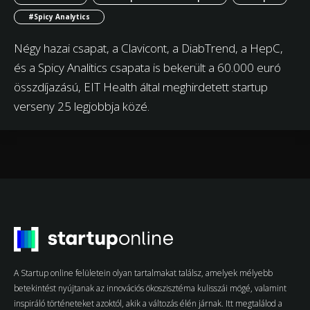
#Spicy Analytics
Négy hazai csapat, a Clavicont, a DiabTrend, a HepC,
és a Spicy Analitics csapata is bekerült a 60.000 euró
összdíjazású, EIT Health által meghirdetett startup
verseny 25 legjobbja közé.
A Startup online felületein olyan tartalmakat találsz, amelyek mélyebb
betekintést nyújtanak az innovációs ökoszisztéma kulisszái mögé, valamint
inspiráló történeteket azoktól, akik a változás élén járnak. Itt megtalálod a