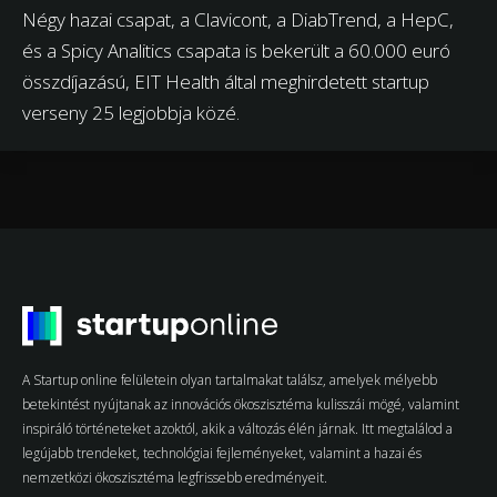
Négy hazai csapat, a Clavicont, a DiabTrend, a HepC,
és a Spicy Analitics csapata is bekerült a 60.000 euró
összdíjazású, EIT Health által meghirdetett startup
verseny 25 legjobbja közé.
A Startup online felületein olyan tartalmakat találsz, amelyek mélyebb
betekintést nyújtanak az innovációs ökoszisztéma kulisszái mögé, valamint
inspiráló történeteket azoktól, akik a változás élén járnak. Itt megtalálod a
legújabb trendeket, technológiai fejleményeket, valamint a hazai és
nemzetközi ökoszisztéma legfrissebb eredményeit.