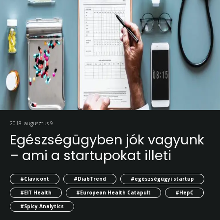
2018. augusztus 9.
Egészségügyben jók vagyunk
– ami a startupokat illeti
#Clavicont
#DiabTrend
#egészségügyi startup
#EIT Health
#European Health Catapult
#HepC
#Spicy Analytics