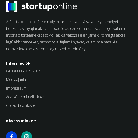
A Startup online felületein olyan tartalmakat találsz, amelyek mélyebb
betekintést nyújtanak az innovációs ökoszisztéma kulisszái mögé, valamint
inspiráló történeteket azoktól, akik a változás élén járnak. Itt megtalálod a
legújabb trendeket, technológiai fejleményeket, valamint a hazai és
nemzetközi ökoszisztéma legfrissebb eredményeit.
Információk
GITEX EUROPE 2025
Médiaajánlat
Impresszum
Adatvédelmi nyilatkozat
Cookie beállítások
Kövess minket!