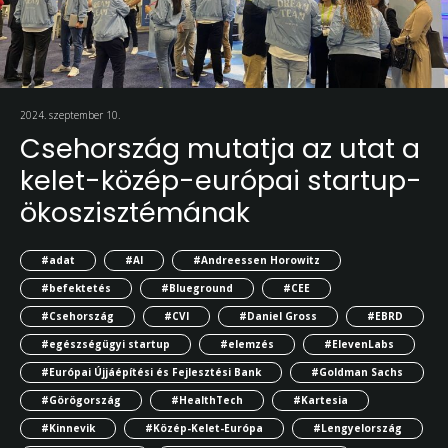
2024. szeptember 10.
Csehország mutatja az utat a
kelet-közép-európai startup-
ökoszisztémának
#adat
#AI
#Andreessen Horowitz
#befektetés
#Blueground
#CEE
#Csehország
#CVI
#Daniel Gross
#EBRD
#egészségügyi startup
#elemzés
#ElevenLabs
#Európai Újjáépítési és Fejlesztési Bank
#Goldman Sachs
#Görögország
#HealthTech
#Kartesia
#Kinnevik
#Közép-Kelet-Európa
#Lengyelország