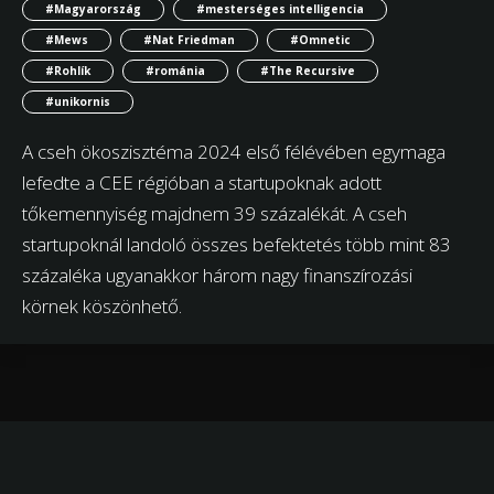
#Magyarország
#mesterséges intelligencia
#Mews
#Nat Friedman
#Omnetic
#Rohlík
#románia
#The Recursive
#unikornis
A cseh ökoszisztéma 2024 első félévében egymaga
lefedte a CEE régióban a startupoknak adott
tőkemennyiség majdnem 39 százalékát. A cseh
startupoknál landoló összes befektetés több mint 83
százaléka ugyanakkor három nagy finanszírozási
körnek köszönhető.