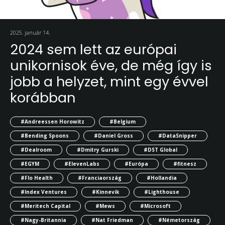
2025. január 14.
2024 sem lett az európai
unikornisok éve, de még így is
jobb a helyzet, mint egy évvel
korábban
#Andreessen Horowitz
#Belgium
#Bending Spoons
#Daniel Gross
#DataSnipper
#Dealroom
#Dmitry Gurski
#DST Global
#EGYM
#ElevenLabs
#Európa
#fitnesz
#Flo Health
#Franciaország
#Hollandia
#Index Ventures
#Kinnevik
#Lighthouse
#Meritech Capital
#Mews
#Microsoft
#Nagy-Britannia
#Nat Friedman
#Németország