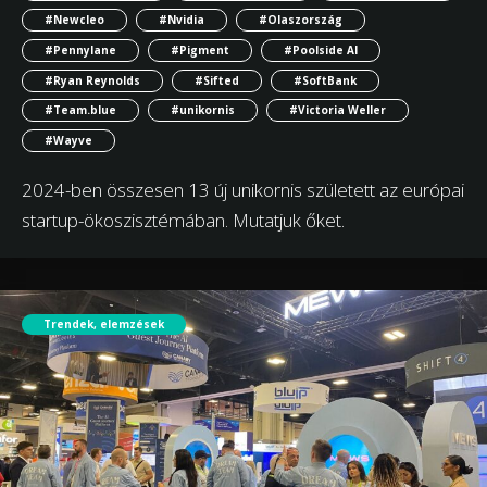
#Newcleo
#Nvidia
#Olaszország
#Pennylane
#Pigment
#Poolside AI
#Ryan Reynolds
#Sifted
#SoftBank
#Team.blue
#unikornis
#Victoria Weller
#Wayve
2024-ben összesen 13 új unikornis született az európai
startup-ökoszisztémában. Mutatjuk őket.
Trendek, elemzések