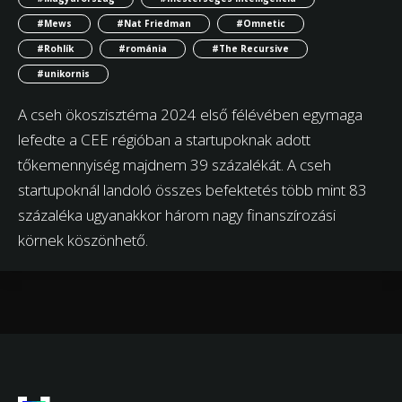
#Mews
#Nat Friedman
#Omnetic
#Rohlík
#románia
#The Recursive
#unikornis
A cseh ökoszisztéma 2024 első félévében egymaga
lefedte a CEE régióban a startupoknak adott
tőkemennyiség majdnem 39 százalékát. A cseh
startupoknál landoló összes befektetés több mint 83
százaléka ugyanakkor három nagy finanszírozási
körnek köszönhető.