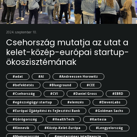
2024. szeptember 10.
Csehország mutatja az utat a
kelet-közép-európai startup-
ökoszisztémának
#adat
#AI
#Andreessen Horowitz
#befektetés
#Blueground
#CEE
#Csehország
#CVI
#Daniel Gross
#EBRD
#egészségügyi startup
#elemzés
#ElevenLabs
#Európai Újjáépítési és Fejlesztési Bank
#Goldman Sachs
#Görögország
#HealthTech
#Kartesia
#Kinnevik
#Közép-Kelet-Európa
#Lengyelország
#Magyarország
#mesterséges intelligencia