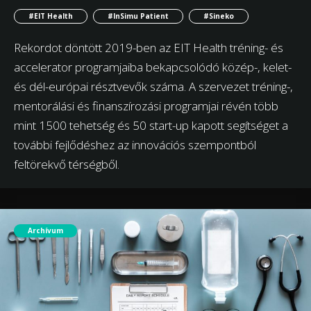
#EIT Health
#InSimu Patient
#Sineko
Rekordot döntött 2019-ben az EIT Health tréning- és
accelerator programjaiba bekapcsolódó közép-, kelet-
és dél-európai résztvevők száma. A szervezet tréning-,
mentorálási és finanszírozási programjai révén több
mint 1500 tehetség és 50 start-up kapott segítséget a
további fejlődéshez az innovációs szempontból
feltörekvő térségből.
Archívum