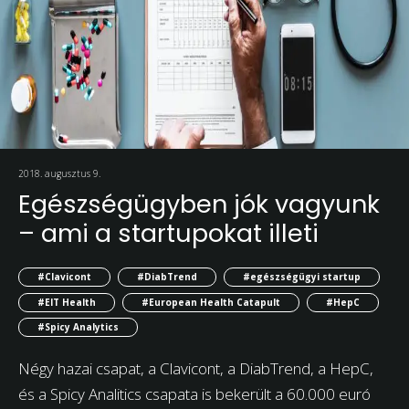
2018. augusztus 9.
Egészségügyben jók vagyunk
– ami a startupokat illeti
#Clavicont
#DiabTrend
#egészségügyi startup
#EIT Health
#European Health Catapult
#HepC
#Spicy Analytics
Négy hazai csapat, a Clavicont, a DiabTrend, a HepC,
és a Spicy Analitics csapata is bekerült a 60.000 euró