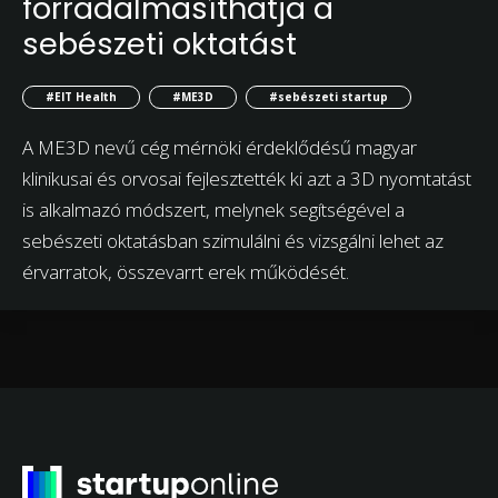
forradalmasíthatja a
sebészeti oktatást
#EIT Health
#ME3D
#sebészeti startup
A ME3D nevű cég mérnöki érdeklődésű magyar
klinikusai és orvosai fejlesztették ki azt a 3D nyomtatást
is alkalmazó módszert, melynek segítségével a
sebészeti oktatásban szimulálni és vizsgálni lehet az
érvarratok, összevarrt erek működését.