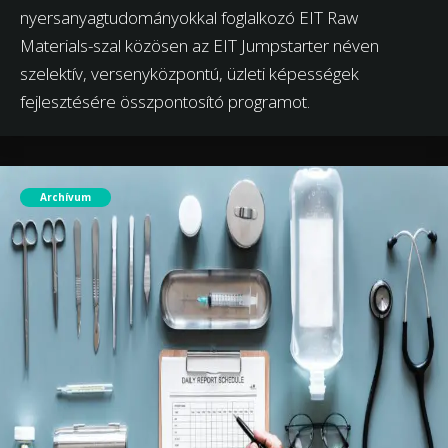
nyersanyagtudományokkal foglalkozó EIT Raw
Materials-szal közösen az EIT Jumpstarter néven
szelektív, versenyközpontú, üzleti képességek
fejlesztésére összpontosító programot.
Archívum