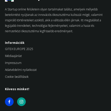
A Startup online felületein olyan tartalmakat találsz, amelyek mélyebb
betekintést nyújtanak az innovációs ökoszisztéma kulisszái mögé, valamint
inspiráló történeteket azoktól, akik a változás élén járnak. Itt megtalálod a
legújabb trendeket, technológiai fejleményeket, valamint a hazai és
nemzetközi ökoszisztéma legfrissebb eredményeit.
Információk
GITEX EUROPE 2025
Médiaajánlat
Impresszum
Adatvédelmi nyilatkozat
Cookie beállítások
Kövess minket!