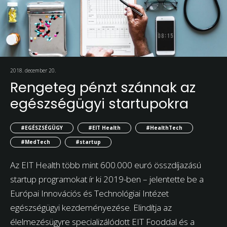
2018. december 20.
Rengeteg pénzt szánnak az
egészségügyi startupokra
#EGÉSZSÉGÜGY
#EIT Health
#HealthTech
#MedTech
#startup
Az EIT Health több mint 600.000 euró összdíjazású
startup programokat ír ki 2019-ben – jelentette be a
Európai Innovációs és Technológiai Intézet
egészségügyi kezdeményezése. Elindítja az
élelmezésügyre specializálódott EIT Fooddal és a