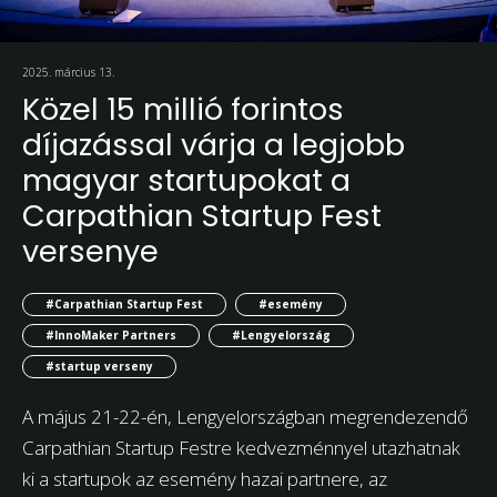
2025. március 13.
Közel 15 millió forintos
díjazással várja a legjobb
magyar startupokat a
Carpathian Startup Fest
versenye
#Carpathian Startup Fest
#esemény
#InnoMaker Partners
#Lengyelország
#startup verseny
A május 21-22-én, Lengyelországban megrendezendő
Carpathian Startup Festre kedvezménnyel utazhatnak
ki a startupok az esemény hazai partnere, az