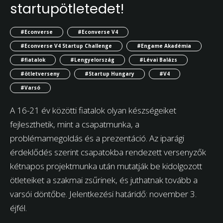
startupötletedet!
#Econverse
#Econverse V4
#Econverse V4 Startup Challenge
#Engame Akadémia
#fiatalok
#Lengyelország
#Lévai Balázs
#ötletverseny
#Startup Hungary
#V4
#Varsó
A 16-21 év közötti fiatalok olyan készségeiket
fejleszthetik, mint a csapatmunka, a
problémamegoldás és a prezentáció. Az iparági
érdeklődés szerint csapatokba rendezett versenyzők
kétnapos projektmunka után mutatják be kidolgozott
ötleteiket a szakmai zsűrinek, és juthatnak tovább a
varsói döntőbe. Jelentkezési határidő: november 3.
éjfél.