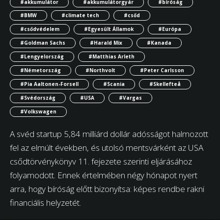
#akkumulátor
#akkumulátorgyár
#bíróság
#BMW
#climate tech
#csőd
#csődvédelem
#Egyesült Államok
#Európa
#Goldman Sachs
#Harald Mix
#Kanada
#Lengyelország
#Matthias Arleth
#Németország
#Northvolt
#Peter Carlsson
#Pia Aaltonen-Forsell
#Scania
#Skellefteå
#Svédország
#USA
#Vargas
#Volkswagen
A svéd startup 5,84 milliárd dollár adósságot halmozott
fel az elmúlt években, és utolsó mentsvárként az USA
csődtörvénykönyv 11. fejezete szerinti eljárásához
folyamodott. Ennek értelmében négy hónapot nyert
arra, hogy bíróság előtt bizonyítsa: képes rendbe rakni
financiális helyzetét.