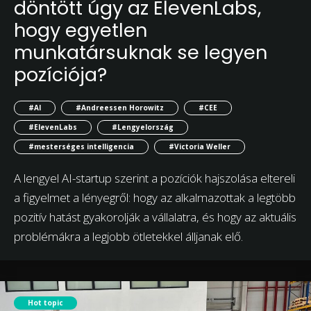
döntött úgy az ElevenLabs,
hogy egyetlen
munkatársuknak se legyen
pozíciója?
#AI
#Andreessen Horowitz
#CEE
#ElevenLabs
#Lengyelország
#mesterséges intelligencia
#Victoria Weller
A lengyel AI-startup szerint a pozíciók hajszolása eltereli
a figyelmet a lényegről: hogy az alkalmazottak a legtöbb
pozitív hatást gyakorolják a vállalatra, és hogy az aktuális
problémákra a legjobb ötletekkel álljanak elő.
Hot topic