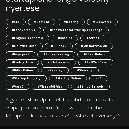
nyertese
#CEE
#ChefBot
#Dooring
#Econverse
#Econverse V4
#Econverse V4 Startup Challenge
#Engame Akadémia
#fiatalok
#forbes
#Golovics Milán
#GuideAR
#Jan Bartkowiak
#képriport
#Lengyelország
#Lévai Balázs
#Ludvig Kata
#ötletverseny
#PetWiseCare
#Piller Pálma
#Respray
#ShareUp
#Startup Hungary
#StartUp Online
#V4
#Varsó
#Visegrádi Alap
#Zámbó Gergely
A győztes ShareUp mellett további három innovatív
csapat jutott ki a jövő márciusi varsói döntőbe.
Képriportunk a fiataloknak szóló, V4-es ötletversenyről.