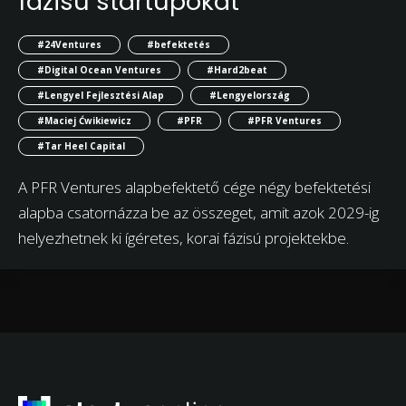
fázisú startupokat
#24Ventures
#befektetés
#Digital Ocean Ventures
#Hard2beat
#Lengyel Fejlesztési Alap
#Lengyelország
#Maciej Ćwikiewicz
#PFR
#PFR Ventures
#Tar Heel Capital
A PFR Ventures alapbefektető cége négy befektetési
alapba csatornázza be az összeget, amit azok 2029-ig
helyezhetnek ki ígéretes, korai fázisú projektekbe.