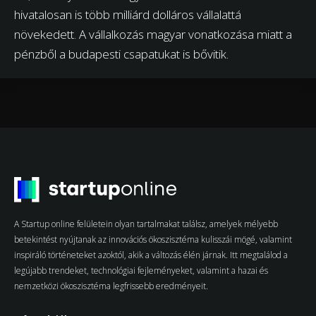
hivatalosan is több milliárd dolláros vállalattá
növekedett. A vállalkozás magyar vonatkozása miatt a
pénzből a budapesti csapatukat is bővitik.
A Startup online felületein olyan tartalmakat találsz, amelyek mélyebb
betekintést nyújtanak az innovációs ökoszisztéma kulisszái mögé, valamint
inspiráló történeteket azoktól, akik a változás élén járnak. Itt megtalálod a
legújabb trendeket, technológiai fejleményeket, valamint a hazai és
nemzetközi ökoszisztéma legfrissebb eredményeit.