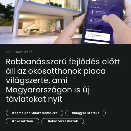
2021. november 17.
Robbanásszerű fejlődés előtt
áll az okosotthonok piaca
világszerte, ami
Magyarországon is új
távlatokat nyit
#hameleon Smart Home Zrt
#magyar startup
#okosotthon
#okostársasházak