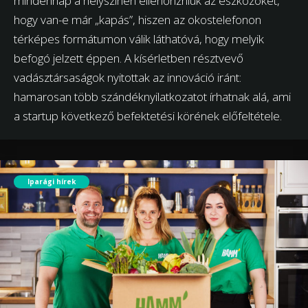
mindennap a helyszínen ellenőrizniük az eszközöket,
hogy van-e már „kapás”, hiszen az okostelefonon
térképes formátumon válik láthatóvá, hogy melyik
befogó jelzett éppen. A kísérletben résztvevő
vadásztársaságok nyitottak az innováció iránt:
hamarosan több szándéknyilatkozatot írhatnak alá, ami
a startup következő befektetési körének előfeltétele.
Iparági hírek