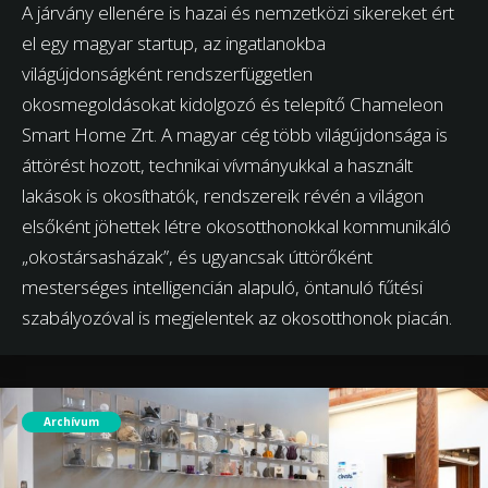
A járvány ellenére is hazai és nemzetközi sikereket ért
el egy magyar startup, az ingatlanokba
világújdonságként rendszerfüggetlen
okosmegoldásokat kidolgozó és telepítő Chameleon
Smart Home Zrt. A magyar cég több világújdonsága is
áttörést hozott, technikai vívmányukkal a használt
lakások is okosíthatók, rendszereik révén a világon
elsőként jöhettek létre okosotthonokkal kommunikáló
„okostársasházak”, és ugyancsak úttörőként
mesterséges intelligencián alapuló, öntanuló fűtési
szabályozóval is megjelentek az okosotthonok piacán.
Archívum