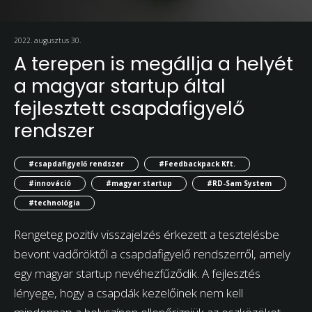
2022. augusztus 30.
A terepen is megállja a helyét
a magyar startup által
fejlesztett csapdafigyelő
rendszer
#csapdafigyelő rendszer
#Feedbackpack Kft.
#innováció
#magyar startup
#RD-Sam System
#technológia
Rengeteg pozitív visszajelzés érkezett a tesztelésbe
bevont vadőröktől a csapdafigyelő rendszerről, amely
egy magyar startup nevéhezfűződik. A fejlesztés
lényege, hogy a csapdák kezelőinek nem kell