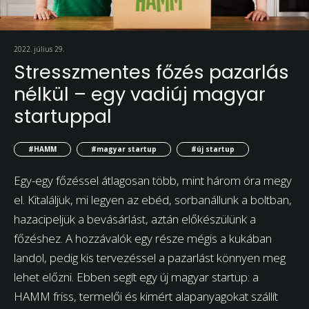
2022. július 29.
Stresszmentes főzés pazarlás
nélkül – egy vadiúj magyar
startuppal
#HAMM
#magyar startup
#új startup
Egy-egy főzéssel átlagosan több, mint három óra megy
el. Kitaláljuk, mi legyen az ebéd, sorbanállunk a boltban,
hazacipeljük a bevásárlást, aztán előkészülünk a
főzéshez. A hozzávalók egy része mégis a kukában
landol, pedig kis tervezéssel a pazarlást könnyen meg
lehet előzni. Ebben segít egy új magyar startup: a
HAMM friss, termelői és kimért alapanyagokat szállít