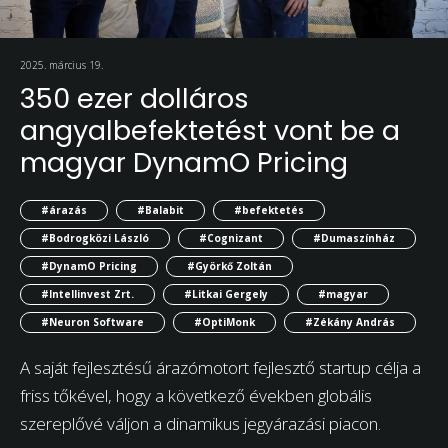
2025. március 19.
350 ezer dolláros
angyalbefektetést vont be a
magyar DynamO Pricing
#árazás
#Balabit
#befektetés
#Bodrogközi László
#Cognizant
#Dumaszínház
#DynamO Pricing
#Györkő Zoltán
#Intellinvest Zrt.
#Litkai Gergely
#magyar
#Neuron Software
#OptiMonk
#Zékány András
A saját fejlesztésű árazómotort fejlesztő startup célja a
friss tőkével, hogy a következő években globális
szereplővé váljon a dinamikus jegyárazási piacon.