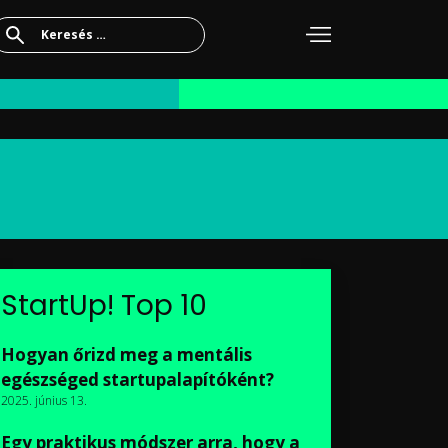
Keresés:
StartUp! Top 10
Hogyan őrizd meg a mentális
egészséged startupalapítóként?
2025. június 13.
Egy praktikus módszer arra, hogy a