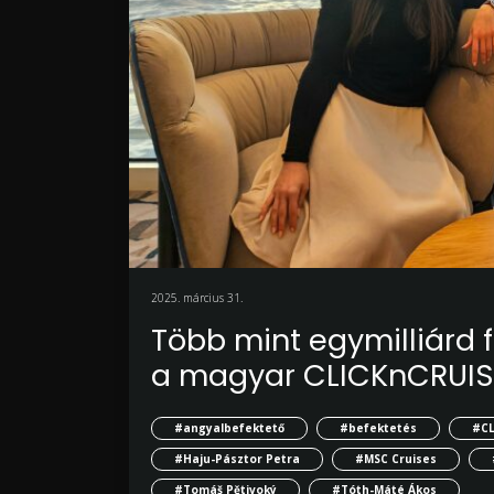
2025. március 31.
Több mint egymilliárd f
a magyar CLICKnCRUIS
#angyalbefektető
#befektetés
#CL
#Haju-Pásztor Petra
#MSC Cruises
#Tomáš Pětivoký
#Tóth-Máté Ákos