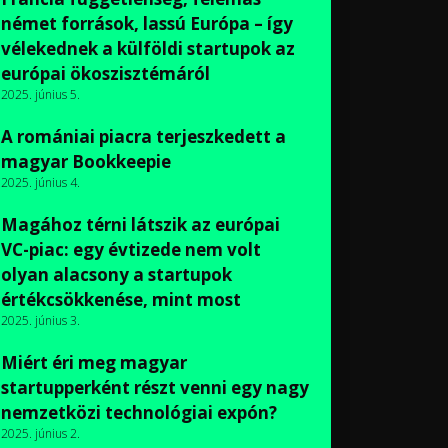
német források, lassú Európa – így
vélekednek a külföldi startupok az
európai ökoszisztémáról
2025. június 5.
A romániai piacra terjeszkedett a
magyar Bookkeepie
2025. június 4.
Magához térni látszik az európai
VC-piac: egy évtizede nem volt
olyan alacsony a startupok
értékcsökkenése, mint most
2025. június 3.
Miért éri meg magyar
startupperként részt venni egy nagy
nemzetközi technológiai expón?
2025. június 2.