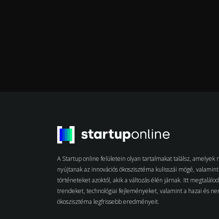
A Startup online felületein olyan tartalmakat találsz, amelye
nyújtanak az innovációs ökoszisztéma kulisszái mögé, valamint 
történeteket azoktól, akik a változás élén járnak. Itt megtalálo
trendeket, technológiai fejleményeket, valamint a hazai és n
ökoszisztéma legfrissebb eredményeit.