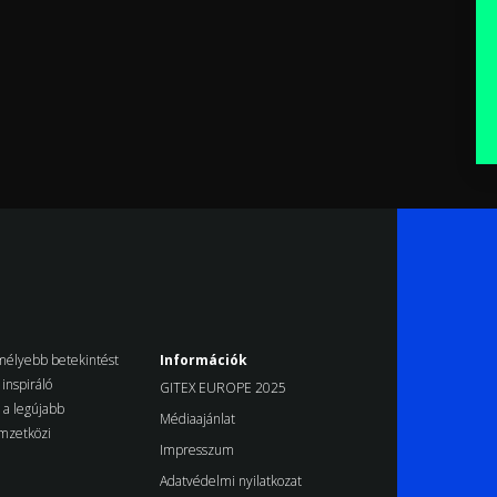
k mélyebb betekintést
Információk
inspiráló
GITEX EUROPE 2025
d a legújabb
Médiaajánlat
emzetközi
Impresszum
Adatvédelmi nyilatkozat