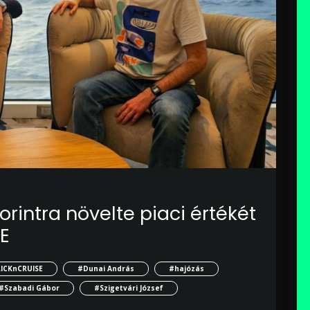
orintra növelte piaci értékét
E
ICKnCRUISE
#Dunai András
#hajózás
#Szabadi Gábor
#Szigetvári József