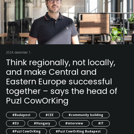
2024. december 1.
Think regionally, not locally,
and make Central and
Eastern Europe successful
together – says the head of
Puzl CowOrKing
#Budapest
#CEE
#community building
#EU
#Hungary
#interview
#IT
#Puzl CowOrKing
#Puzl CowOrKing Budapest