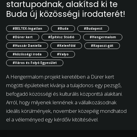
startupodnak, alakítsd ki te
Buda új közösségi irodaterét!
#BELTEX-Ingatlan
#Buda
#Budapest
#Dürer kert
#Építész Stúdió
#Hengermalom
#Huszár Daniella
#Kelenföld
#Kopaszi-gát
#közösségi iroda
#Valyo
#Város és Folyó Egyesület
A Hengermalom projekt keretében a Dürer kert
mögötti épületeket kívánja a tulajdonos egy pezsgő,
befogadó közösségi és kulturális központtá alakítani.
Arról, hogy milyenek lennének a vállalkozásodnak
ideális körülmények, november közepéig mondhatod
el a véleményed egy kérdőív kitöltésével.