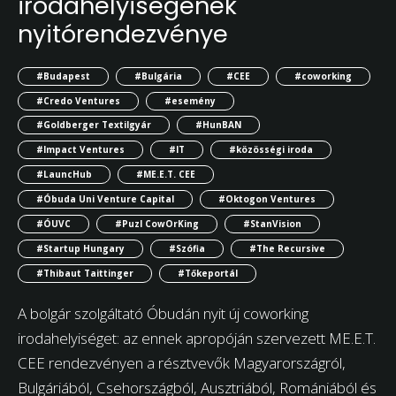
irodahelyiségének
nyitórendezvénye
#Budapest
#Bulgária
#CEE
#coworking
#Credo Ventures
#esemény
#Goldberger Textilgyár
#HunBAN
#Impact Ventures
#IT
#közösségi iroda
#LauncHub
#ME.E.T. CEE
#Óbuda Uni Venture Capital
#Oktogon Ventures
#ÓUVC
#Puzl CowOrKing
#StanVision
#Startup Hungary
#Szófia
#The Recursive
#Thibaut Taittinger
#Tőkeportál
A bolgár szolgáltató Óbudán nyit új coworking
irodahelyiséget: az ennek apropóján szervezett ME.E.T.
CEE rendezvényen a résztvevők Magyarországról,
Bulgáriából, Csehországból, Ausztriából, Romániából és