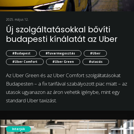
2025. május 12.
Új szolgáltatásokkal bővíti
budapesti kínálatát az Uber
#Budapest
#fuvarmegosztás
#Uber
#Uber Comfort
#Uber Green
#utazás
Az Uber Green és az Uber Comfort szolgáltatásokat
Budapesten – a fix tarifával szabályozott piac miatt – az
utasok ugyanazon az áron vehetik igénybe, mint egy
standard Uber taxizást.
Interjúk