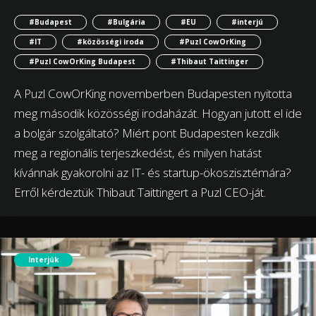
#Budapest
#Bulgária
#EU
#interjú
#IT
#közösségi iroda
#Puzl CowOrKing
#Puzl CowOrKing Budapest
#Thibaut Taittinger
A Puzl CowOrKing novemberben Budapesten nyitotta
meg második közösségi irodaházát. Hogyan jutott el ide
a bolgár szolgáltató? Miért pont Budapesten kezdik
meg a regionális terjeszkedést, és milyen hatást
kívánnak gyakorolni az IT- és startup-ökoszisztémára?
Erről kérdeztük Thibaut Taittingert a Puzl CEO-ját.
Interjúk