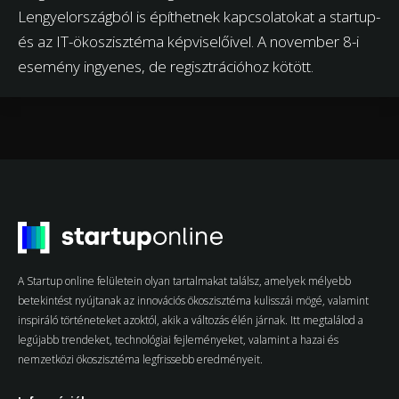
Lengyelországból is építhetnek kapcsolatokat a startup-
és az IT-ökoszisztéma képviselőivel. A november 8-i
esemény ingyenes, de regisztrációhoz kötött.
A Startup online felületein olyan tartalmakat találsz, amelyek mélyebb
betekintést nyújtanak az innovációs ökoszisztéma kulisszái mögé, valamint
inspiráló történeteket azoktól, akik a változás élén járnak. Itt megtalálod a
legújabb trendeket, technológiai fejleményeket, valamint a hazai és
nemzetközi ökoszisztéma legfrissebb eredményeit.