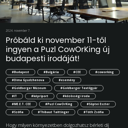
2024. november 7.
Próbáld ki november 11-től
ingyen a Puzl CowOrKing új
budapesti irodáját!
#Budapest
#Bulgária
#CEE
#coworking
#Dima Gyudzhenova
#esemény
#Goldberger Múzeum
#Goldberger Textilgyár
#IT
#képriport
#közösségi iroda
#ME.E.T. CEE
#Puzl CowOrKing
#Söptei Eszter
#Szófia
#Thibaut Taittinger
#Tóth Zsófia
Hogy milyen környezetben dolgozhatsz bérleti díj