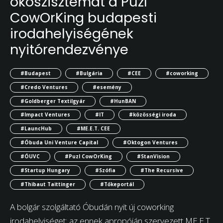
ökoszisztémát a Puzl
CowOrKing budapesti
irodahelyiségének
nyitórendezvénye
#Budapest
#Bulgária
#CEE
#coworking
#Credo Ventures
#esemény
#Goldberger Textilgyár
#HunBAN
#Impact Ventures
#IT
#közösségi iroda
#LauncHub
#ME.E.T. CEE
#Óbuda Uni Venture Capital
#Oktogon Ventures
#ÓUVC
#Puzl CowOrKing
#StanVision
#Startup Hungary
#Szófia
#The Recursive
#Thibaut Taittinger
#Tőkeportál
A bolgár szolgáltató Óbudán nyit új coworking
irodahelyiséget: az ennek apropóján szervezett ME.E.T.