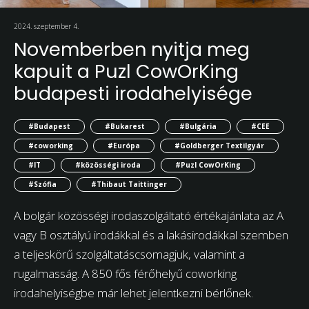
2024. szeptember 4.
Novemberben nyitja meg
kapuit a Puzl CowOrKing
budapesti irodahelyisége
#Budapest
#Bukarest
#Bulgária
#CEE
#coworking
#Európa
#Goldberger Textilgyár
#IT
#közösségi iroda
#Puzl CowOrKing
#Szófia
#Thibaut Taittinger
A bolgár közösségi irodaszolgáltató értékajánlata az A
vagy B osztályú irodákkal és a lakásirodákkal szemben
a teljeskörű szolgáltatáscsomagjuk, valamint a
rugalmasság. A 850 fős férőhelyű coworking
irodahelyiségbe már lehet jelentkezni bérlőnek.