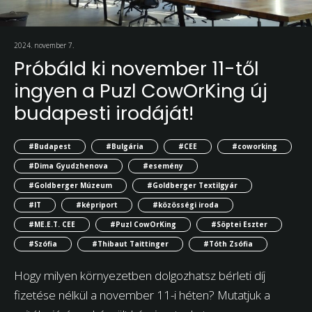
2024. november 7.
Próbáld ki november 11-től
ingyen a Puzl CowOrKing új
budapesti irodáját!
#Budapest
#Bulgária
#CEE
#coworking
#Dima Gyudzhenova
#esemény
#Goldberger Múzeum
#Goldberger Textilgyár
#IT
#képriport
#közösségi iroda
#ME.E.T. CEE
#Puzl CowOrKing
#Söptei Eszter
#Szófia
#Thibaut Taittinger
#Tóth Zsófia
Hogy milyen környezetben dolgozhatsz bérleti díj
fizetése nélkül a november 11-i héten? Mutatjuk a