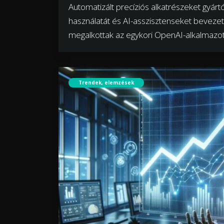
Automatizált precíziós alkatrészeket gyár
használatát és AI-asszisztenseket bevezető
megalkottak az egykori OpenAI-alkalmazot
Trendek, elemzések