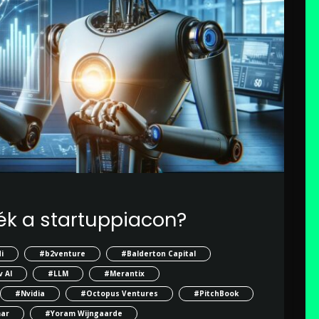
ék a startuppiacon?
i
#b2venture
#Balderton Capital
 AI
#LLM
#Merantix
#Nvidia
#Octopus Ventures
#PitchBook
mar
#Yoram Wijngaarde