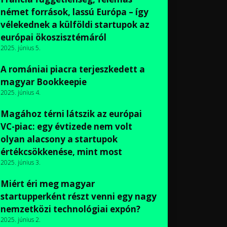
német források, lassú Európa – így
vélekednek a külföldi startupok az
európai ökoszisztémáról
2025. június 5.
A romániai piacra terjeszkedett a
magyar Bookkeepie
2025. június 4.
Magához térni látszik az európai
VC-piac: egy évtizede nem volt
olyan alacsony a startupok
értékcsökkenése, mint most
2025. június 3.
Miért éri meg magyar
startupperként részt venni egy nagy
nemzetközi technológiai expón?
2025. június 2.