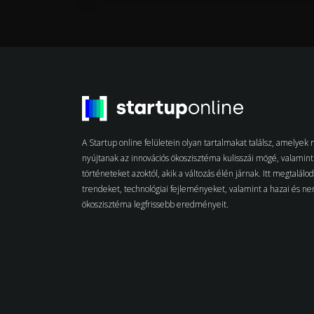
A Startup online felületein olyan tartalmakat találsz, amelye
nyújtanak az innovációs ökoszisztéma kulisszái mögé, valamint 
történeteket azoktól, akik a változás élén járnak. Itt megtalálo
trendeket, technológiai fejleményeket, valamint a hazai és n
ökoszisztéma legfrissebb eredményeit.