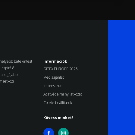
k mélyebb betekintést
Információk
inspiráló
GITEX EUROPE 2025
d a legújabb
Médiaajánlat
emzetközi
Impresszum
Adatvédelmi nyilatkozat
Cookie beállítások
Kövess minket!