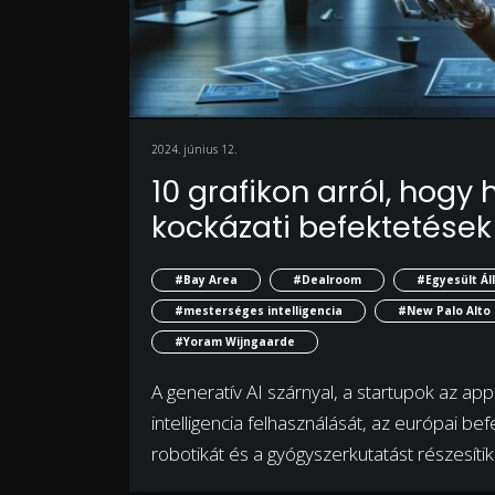
2024. június 12.
10 grafikon arról, hogy
kockázati befektetések
#Bay Area
#Dealroom
#Egyesült Á
#mesterséges intelligencia
#New Palo Alto
#Yoram Wijngaarde
A generatív AI szárnyal, a startupok az ap
intelligencia felhasználását, az európai be
robotikát és a gyógyszerkutatást részesítik