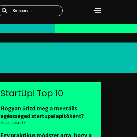
Keresés:
StartUp! Top 10
Hogyan őrizd meg a mentális
egészséged startupalapítóként?
2025. június 13.
Egy praktikus módszer arra, hogy a