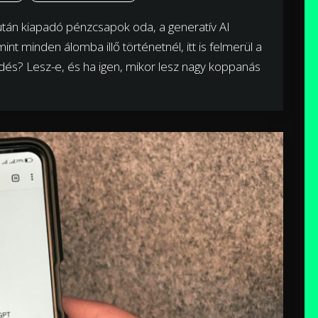
után kiapadó pénzcsapok oda, a generatív AI
nt minden álomba illő történetnél, itt is felmerül a
dés? Lesz-e, és ha igen, mikor lesz nagy koppanás