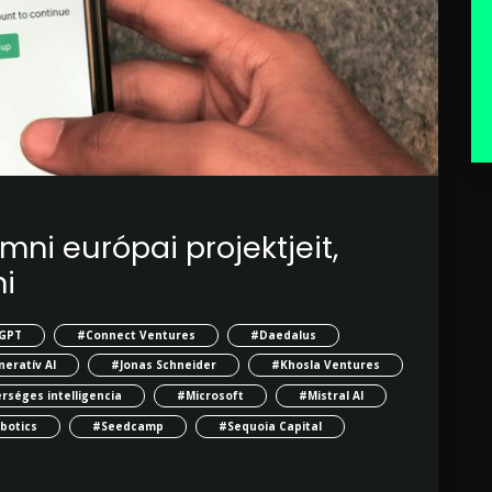
ni európai projektjeit,
i
GPT
#Connect Ventures
#Daedalus
eratív AI
#Jonas Schneider
#Khosla Ventures
séges intelligencia
#Microsoft
#Mistral AI
botics
#Seedcamp
#Sequoia Capital