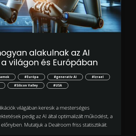
 hogyan alakulnak az AI
 a világon és Európában
llamok
#Európa
#generatív AI
#Izrael
#Silicon Valley
#USA
plikációk világában keresik a mesterséges
fektetések pedig az AI által optimalizált működést, a
 előnyben. Mutatjuk a Dealroom friss statisztikáit.