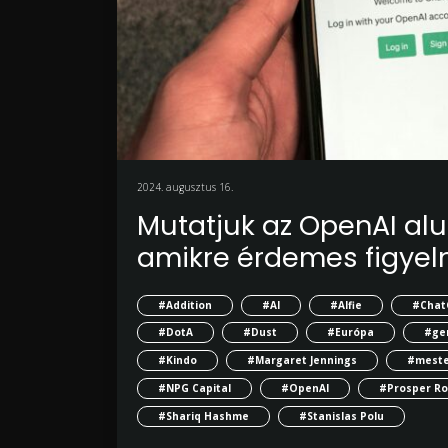
2024. augusztus 16.
Mutatjuk az OpenAI alum
amikre érdemes figyeln
#Addition
#AI
#Alfie
#Chat
#DotA
#Dust
#Európa
#gen
#Kindo
#Margaret Jennings
#mester
#NPG Capital
#OpenAI
#Prosper Ro
#Shariq Hashme
#Stanislas Polu