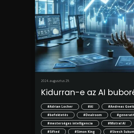
2024. augusztus 29.
Kidurran-e az AI bubor
#Adrian Locher
#AI
#Andreas Goeld
#befektetés
#Dealroom
#generatív
#mesterséges intelligencia
#Mistral AI
#Sifted
#Simon King
#Sivesh Suku