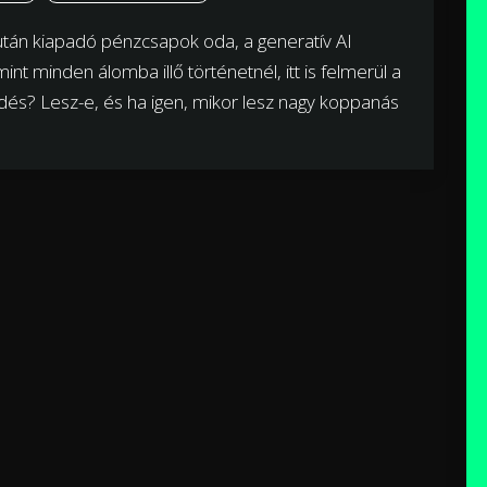
után kiapadó pénzcsapok oda, a generatív AI
nt minden álomba illő történetnél, itt is felmerül a
dés? Lesz-e, és ha igen, mikor lesz nagy koppanás