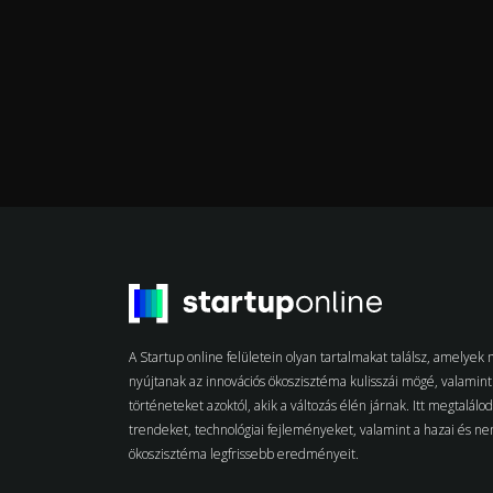
A Startup online felületein olyan tartalmakat találsz, amelye
nyújtanak az innovációs ökoszisztéma kulisszái mögé, valamint 
történeteket azoktól, akik a változás élén járnak. Itt megtalálo
trendeket, technológiai fejleményeket, valamint a hazai és n
ökoszisztéma legfrissebb eredményeit.