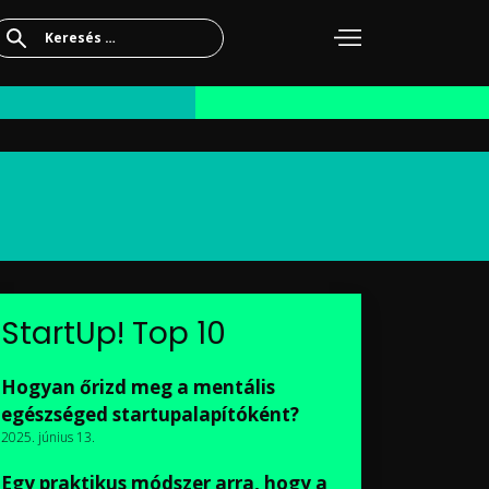
Keresés:
StartUp! Top 10
Hogyan őrizd meg a mentális
egészséged startupalapítóként?
2025. június 13.
Egy praktikus módszer arra, hogy a