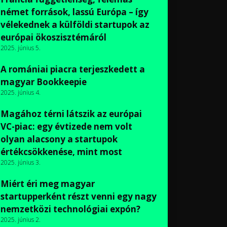
német források, lassú Európa – így
vélekednek a külföldi startupok az
európai ökoszisztémáról
2025. június 5.
A romániai piacra terjeszkedett a
magyar Bookkeepie
2025. június 4.
Magához térni látszik az európai
VC-piac: egy évtizede nem volt
olyan alacsony a startupok
értékcsökkenése, mint most
2025. június 3.
Miért éri meg magyar
startupperként részt venni egy nagy
nemzetközi technológiai expón?
2025. június 2.