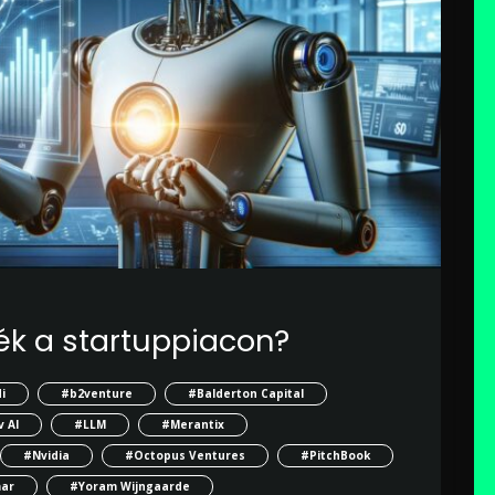
ék a startuppiacon?
i
#b2venture
#Balderton Capital
 AI
#LLM
#Merantix
#Nvidia
#Octopus Ventures
#PitchBook
mar
#Yoram Wijngaarde