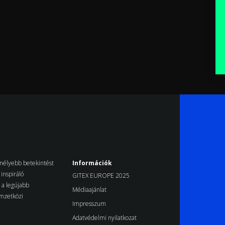
k mélyebb betekintést
Információk
inspiráló
GITEX EUROPE 2025
d a legújabb
Médiaajánlat
emzetközi
Impresszum
Adatvédelmi nyilatkozat