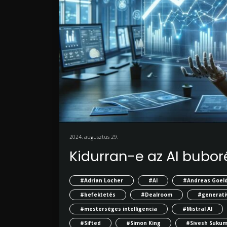
2024. augusztus 29.
Kidurran-e az AI bubor
#Adrian Locher
#AI
#Andreas Goeld
#befektetés
#Dealroom
#generatív
#mesterséges intelligencia
#Mistral AI
#Sifted
#Simon King
#Sivesh Suku