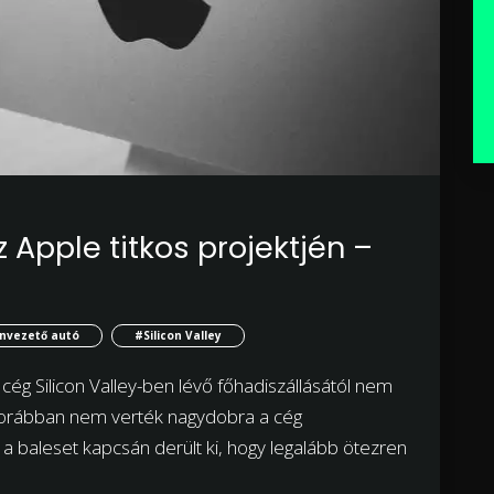
Apple titkos projektjén –
nvezető autó
#Silicon Valley
ég Silicon Valley-ben lévő főhadiszállásától nem
korábban nem verték nagydobra a cég
a baleset kapcsán derült ki, hogy legalább ötezren