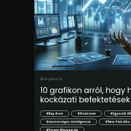
2024. június 12.
10 grafikon arról, hogy
kockázati befektetések
#Bay Area
#Dealroom
#Egyesült Á
#mesterséges intelligencia
#New Palo Alto
#Yoram Wijngaarde