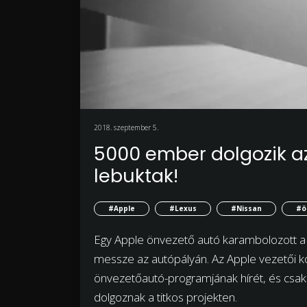
2018. szeptember 5.
5000 ember dolgozik az 
lebuktak!
#Apple
#Lexus
#Nissan
#ö
Egy Apple önvezető autó karambolozott a c
messze az autópályán. Az Apple vezetői 
önvezetőautó-programjának hírét, és csak 
dolgoznak a titkos projekten.