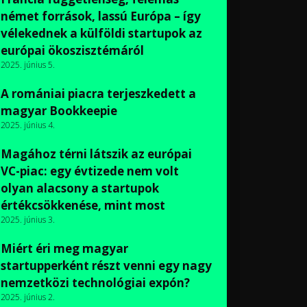
német források, lassú Európa – így
vélekednek a külföldi startupok az
európai ökoszisztémáról
2025. június 5.
A romániai piacra terjeszkedett a
magyar Bookkeepie
2025. június 4.
Magához térni látszik az európai
VC-piac: egy évtizede nem volt
olyan alacsony a startupok
értékcsökkenése, mint most
2025. június 3.
Miért éri meg magyar
startupperként részt venni egy nagy
nemzetközi technológiai expón?
2025. június 2.