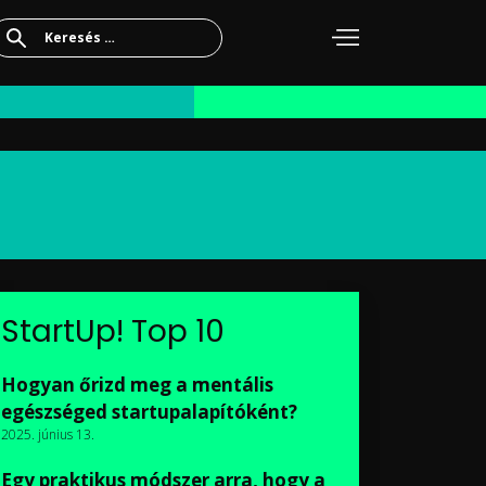
Keresés:
StartUp! Top 10
Hogyan őrizd meg a mentális
egészséged startupalapítóként?
2025. június 13.
Egy praktikus módszer arra, hogy a