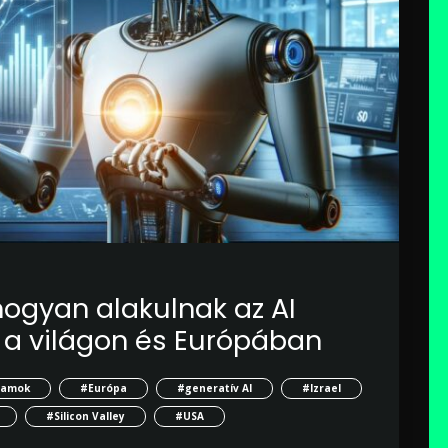
 hogyan alakulnak az AI
 a világon és Európában
llamok
#Európa
#generatív AI
#Izrael
#Silicon Valley
#USA