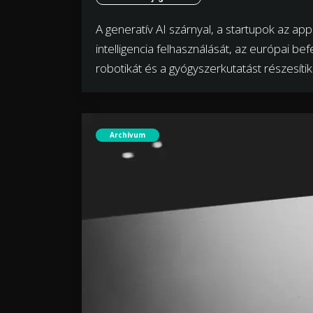
A generatív AI szárnyal, a startupok az ap
intelligencia felhasználását, az európai be
robotikát és a gyógyszerkutatást részesítik
Archívum