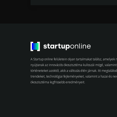
A Startup online felületein olyan tartalmakat találsz, amelye
nyújtanak az innovációs ökoszisztéma kulisszái mögé, valamint 
történeteket azoktól, akik a változás élén járnak. Itt megtalálo
trendeket, technológiai fejleményeket, valamint a hazai és n
ökoszisztéma legfrissebb eredményeit.