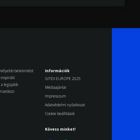
k mélyebb betekintést
Információk
inspiráló
GITEX EUROPE 2025
d a legújabb
Médiaajánlat
emzetközi
Impresszum
Adatvédelmi nyilatkozat
Cookie beállítások
Kövess minket!