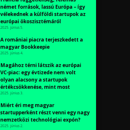
német források, lassú Európa – így
vélekednek a külföldi startupok az
európai ökoszisztémáról
2025. június 5.
A romániai piacra terjeszkedett a
magyar Bookkeepie
2025. június 4.
Magához térni látszik az európai
VC-piac: egy évtizede nem volt
olyan alacsony a startupok
értékcsökkenése, mint most
2025. június 3.
Miért éri meg magyar
startupperként részt venni egy nagy
nemzetközi technológiai expón?
2025. június 2.