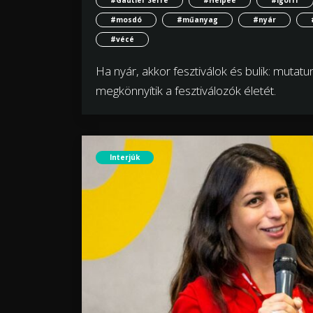
#mosdó
#műanyag
#nyár
#vécé
Ha nyár, akkor fesztiválok és bulik: muta
megkönnyítik a fesztiválozók életét.
Interjúk