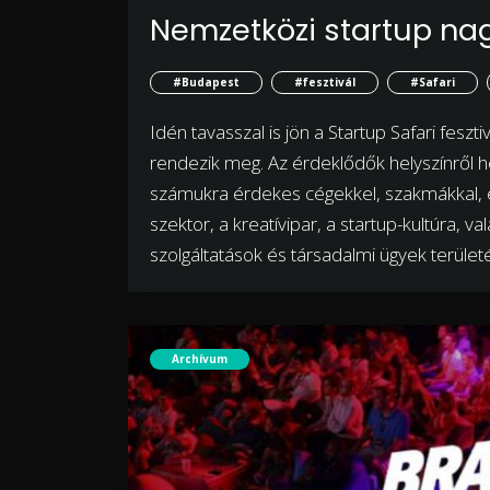
Nemzetközi startup na
#Budapest
#fesztivál
#Safari
Idén tavasszal is jön a Startup Safari fesz
rendezik meg. Az érdeklődők helyszínről 
számukra érdekes cégekkel, szakmákkal,
szektor, a kreatívipar, a startup-kultúra, v
szolgáltatások és társadalmi ügyek területé
Archívum