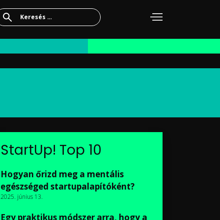
Keresés:
StartUp! Top 10
Hogyan őrizd meg a mentális
egészséged startupalapítóként?
2025. június 13.
Egy praktikus módszer arra, hogy a