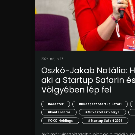
2024. május 13.
Oszkó-Jakab Natália: 
aki a Startup Safarin é
Völgyében lép fel
#Adaptér
#Budapest Startup Safari
#konferencia
#Művészetek Völgye
#OXO Holdings
#Startup Safari 2024
Akit már visszaigazolt a piac és a média, 