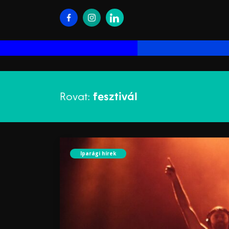
Rovat:
fesztivál
Iparági hírek