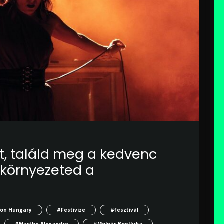
nt, találd meg a kedvenc
 környezeted a
ion Hungary
#Festivize
#fesztivál
#Marthe Alexandre
#Molnár Boglárka