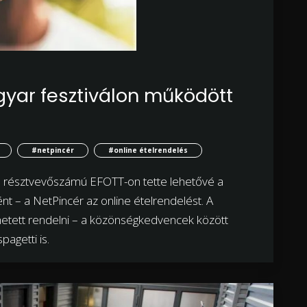
yar fesztiválon működött
#netpincér
#online ételrendelés
es résztvevőszámú EFOTT-on tette lehetővé a
t – a NetPincér az online ételrendelést. A
ehetett rendelni – a közönségkedvencek között
pagetti is.