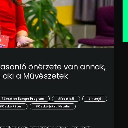
Hasonló önérzete van annak,
s aki a Művészetek
#Creative Europe Program
#fesztivál
#interjú
#Oszkó Péter
#Oszkó-Jakab Natália
rendelkezik egy egészséges egóval, ami miatt