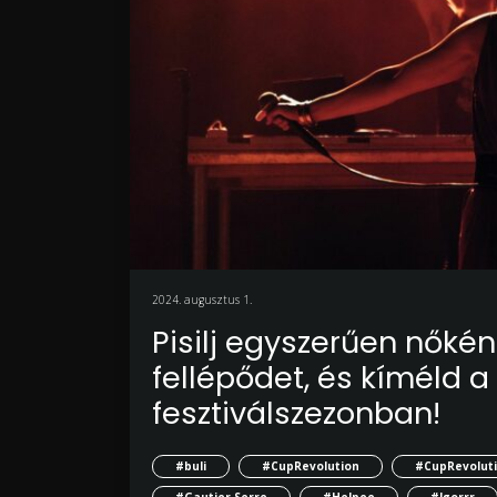
2024. augusztus 1.
Pisilj egyszerűen nőké
fellépődet, és kíméld a
fesztiválszezonban!
#buli
#CupRevolution
#CupRevolut
#Gautier Serre
#Helpee
#Igorrr