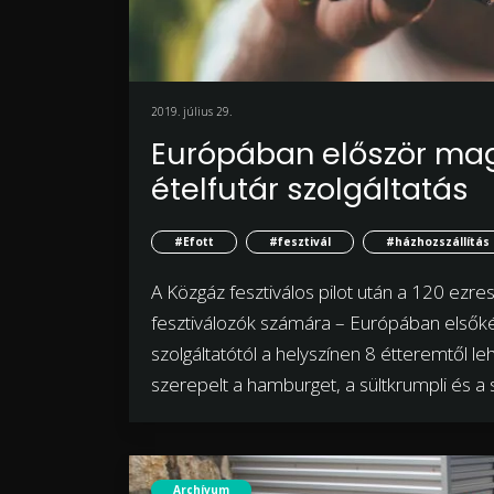
2019. július 29.
Európában először mag
ételfutár szolgáltatás
#Efott
#fesztivál
#házhozszállítás
A Közgáz fesztiválos pilot után a 120 ezr
fesztiválozók számára – Európában elsőkén
szolgáltatótól a helyszínen 8 étteremtől l
szerepelt a hamburget, a sültkrumpli és a s
Archívum