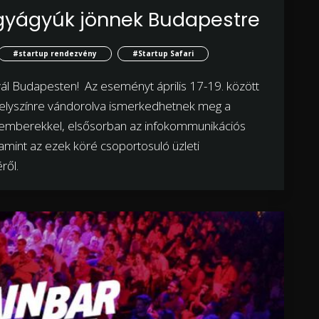
gyágyúk jönnek Budapestre
#startup rendezvény
#Startup Safari
tivál Budapesten! Az eseményt április 17-19. között
helyszínre vándorolva ismerkedhetnek meg a
 emberekkel, elsősorban az infokommunikációs
alamint az ezek köré csoportosuló üzleti
ről.