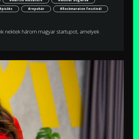
#pisilés
#repohár
#Rockmaraton Fesztivál
tunk nektek három magyar startupot, amelyek