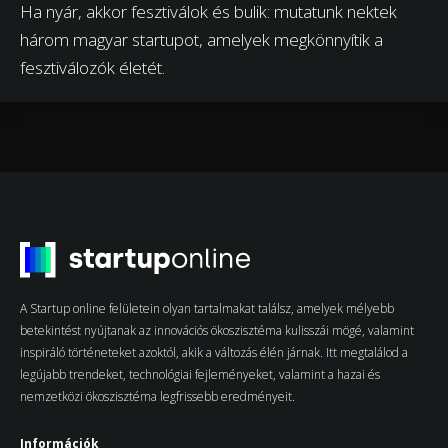
Ha nyár, akkor fesztiválok és bulik: mutatunk nektek
három magyar startupot, amelyek megkönnyítik a
fesztiválozók életét.
A Startup online felületein olyan tartalmakat találsz, amelyek mélyebb
betekintést nyújtanak az innovációs ökoszisztéma kulisszái mögé, valamint
inspiráló történeteket azoktól, akik a változás élén járnak. Itt megtalálod a
legújabb trendeket, technológiai fejleményeket, valamint a hazai és
nemzetközi ökoszisztéma legfrissebb eredményeit.
Információk