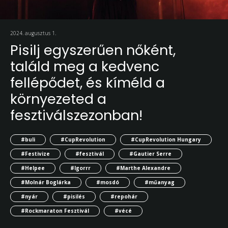
2024. augusztus 1.
Pisilj egyszerűen nőként,
találd meg a kedvenc
fellépődet, és kíméld a
környezeted a
fesztiválszezonban!
#buli
#CupRevolution
#CupRevolution Hungary
#Festivize
#fesztivál
#Gautier Serre
#Helpee
#Igorrr
#Marthe Alexandre
#Molnár Boglárka
#mosdó
#műanyag
#nyár
#pisilés
#repohár
#Rockmaraton Fesztivál
#vécé