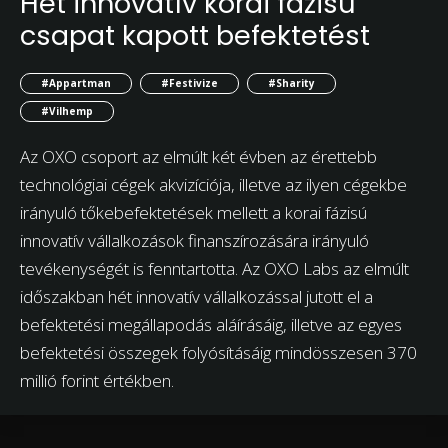
Hét innovatív korai fázisú
csapat kapott befektetést
#Appartman
#Festivize
#Sharity
#Vilhemp
Az OXO csoport az elmúlt két évben az érettebb
technológiai cégek akvizíciója, illetve az ilyen cégekbe
irányuló tőkebefektetések mellett a korai fázisú
innovatív vállalkozások finanszírozására irányuló
tevékenységét is fenntartotta. Az OXO Labs az elmúlt
időszakban hét innovatív vállalkozással jutott el a
befektetési megállapodás aláírásáig, illetve az egyes
befektetési összegek folyósításáig mindösszesen 370
millió forint értékben.