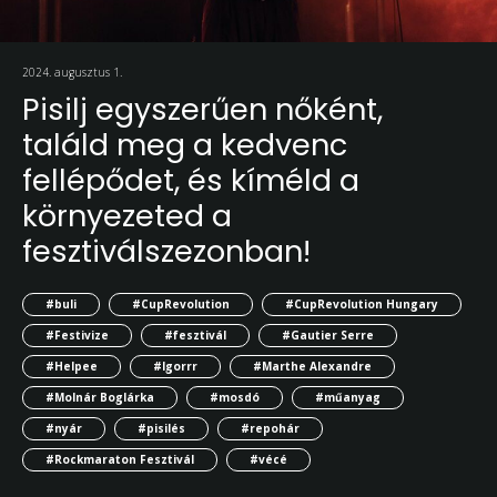
2024. augusztus 1.
Pisilj egyszerűen nőként,
találd meg a kedvenc
fellépődet, és kíméld a
környezeted a
fesztiválszezonban!
#buli
#CupRevolution
#CupRevolution Hungary
#Festivize
#fesztivál
#Gautier Serre
#Helpee
#Igorrr
#Marthe Alexandre
#Molnár Boglárka
#mosdó
#műanyag
#nyár
#pisilés
#repohár
#Rockmaraton Fesztivál
#vécé