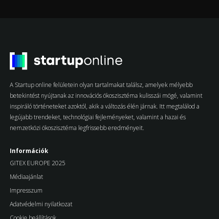
A Startup online felületein olyan tartalmakat találsz, amelyek mélyebb
betekintést nyújtanak az innovációs ökoszisztéma kulisszái mögé, valamint
inspiráló történeteket azoktól, akik a változás élén járnak. Itt megtalálod a
legújabb trendeket, technológiai fejleményeket, valamint a hazai és
nemzetközi ökoszisztéma legfrissebb eredményeit.
Információk
GITEX EUROPE 2025
Médiaajánlat
Impresszum
Adatvédelmi nyilatkozat
Cookie beállítások