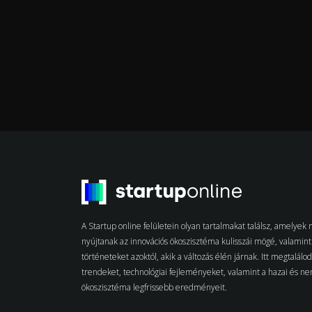
A Startup online felületein olyan tartalmakat találsz, amelye
nyújtanak az innovációs ökoszisztéma kulisszái mögé, valamint 
történeteket azoktól, akik a változás élén járnak. Itt megtalálo
trendeket, technológiai fejleményeket, valamint a hazai és n
ökoszisztéma legfrissebb eredményeit.