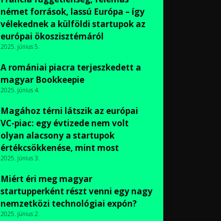
német források, lassú Európa – így
vélekednek a külföldi startupok az
európai ökoszisztémáról
2025. június 5.
A romániai piacra terjeszkedett a
magyar Bookkeepie
2025. június 4.
Magához térni látszik az európai
VC-piac: egy évtizede nem volt
olyan alacsony a startupok
értékcsökkenése, mint most
2025. június 3.
Miért éri meg magyar
startupperként részt venni egy nagy
nemzetközi technológiai expón?
2025. június 2.