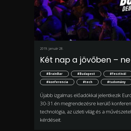
2019. január 28.
Két nap a jövőben – ne
#BrainBar
#Budapest
#fesztivál
#konferencia
#tech
#tudomány
Újabb izgalmas előadókkal jelentkezik Euró
30-31.én megrendezésre kerülő konferencia
technológia, az üzleti világ és a művészet
kérdéseit.