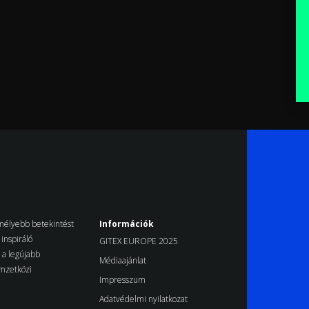
k mélyebb betekintést
Információk
inspiráló
GITEX EUROPE 2025
d a legújabb
Médiaajánlat
emzetközi
Impresszum
Adatvédelmi nyilatkozat