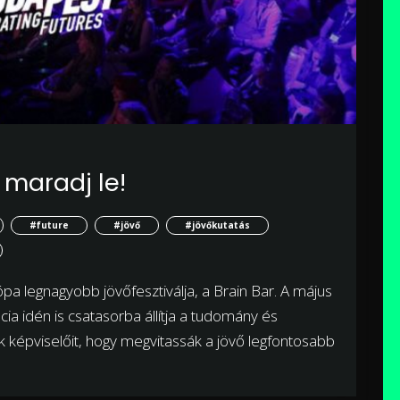
 maradj le!
#future
#jövő
#jövőkutatás
pa legnagyobb jövőfesztiválja, a Brain Bar. A május
 idén is csatasorba állítja a tudomány és
ek képviselőit, hogy megvitassák a jövő legfontosabb