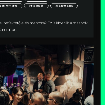
gon Ventures
#Scoutlabs
#Seasonpack
pja, befektetője és mentora? Ez is kiderült a második
Summiton.