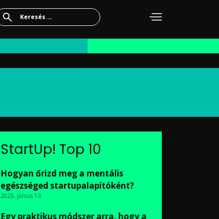
Keresés:
StartUp! Top 10
Hogyan őrizd meg a mentális
egészséged startupalapítóként?
2025. június 13.
Egy praktikus módszer arra, hogy a