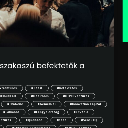
 szakaszú befektetők a
x Ventures
#Beast
#befektetés
#CloudCart
#Dealroom
#DEPO Ventures
#EvaGene
#Gemelo.ai
#Innovation Capital
#Lakmoos
#Lengyelország
#Litvánia
entures
#Quendoo
#seed
#SensusQ