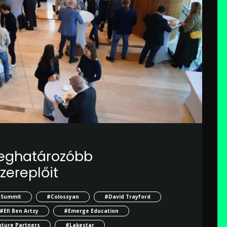
eghatározóbb
zereplőit
 Summit
#Colossyan
#David Trayford
#Efi Ben Artzy
#Emerge Education
nture Partners
#Lakestar