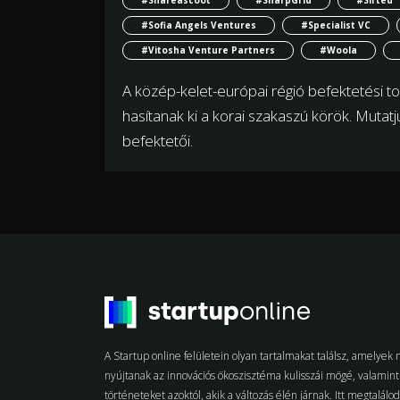
#Shareascoot
#SharpGrid
#Sifted
#Sofia Angels Ventures
#Specialist VC
#Vitosha Venture Partners
#Woola
A közép-kelet-európai régió befektetési tor
hasítanak ki a korai szakaszú körök. Mutatj
befektetői.
A Startup online felületein olyan tartalmakat találsz, amelye
nyújtanak az innovációs ökoszisztéma kulisszái mögé, valamint 
történeteket azoktól, akik a változás élén járnak. Itt megtalálo