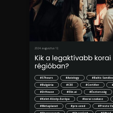
2024. augusztus 12.
Kik a legaktívabb korai
régióban?
#57hours
#Axiology
#Baltic Sandbo
#Bulgária
#CEE
#Certifier
#DrHouse
#Elin.ai
#Észtország
#Kelet-Közép-Európa
#korai szakasz
#Metaplanet
#pre-seed
#Presto V