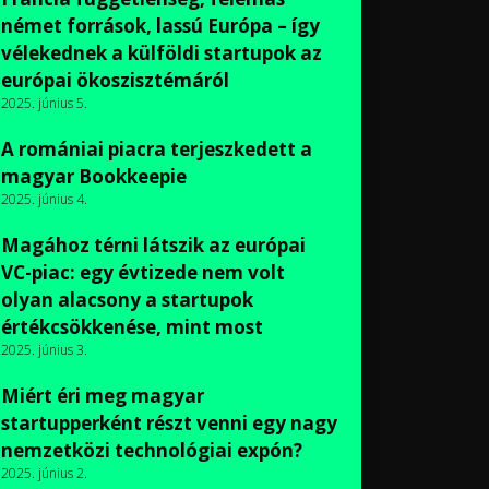
német források, lassú Európa – így
vélekednek a külföldi startupok az
európai ökoszisztémáról
2025. június 5.
A romániai piacra terjeszkedett a
magyar Bookkeepie
2025. június 4.
Magához térni látszik az európai
VC-piac: egy évtizede nem volt
olyan alacsony a startupok
értékcsökkenése, mint most
2025. június 3.
Miért éri meg magyar
startupperként részt venni egy nagy
nemzetközi technológiai expón?
2025. június 2.