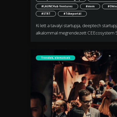
#LAUNCHub Ventures
#mvm
#Okto
#STRT
#Tőkeportál
Ki lett a tavalyi startupja, deeptech startu
alkalommal megrendezett CEEcosystem 
Trendek, elemzések