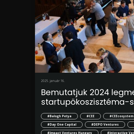
2025. január 16.
Bemutatjuk 2024 legm
startupökoszisztéma-s
#Balogh Petya
#CEE
#CEEcosystem
#Day One Capital
#DEPO Ventures
#Impact Ventures Hungary
#Interactive Ve