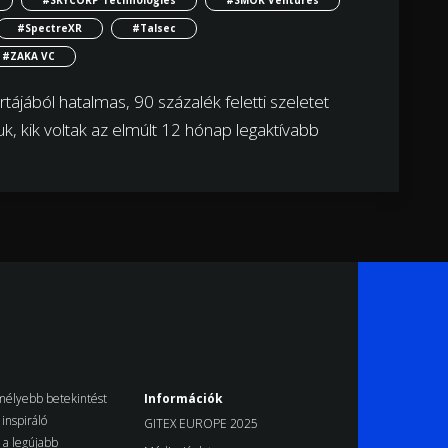
#SKYCORP Technologies
#SMOK Ventures
#SpectreXR
#Talsec
#ZAKA VC
tájából hatalmas, 90 százalék feletti szeletet
uk, kik voltak az elmúlt 12 hónap legaktívabb
k mélyebb betekintést
Információk
inspiráló
GITEX EUROPE 2025
d a legújabb