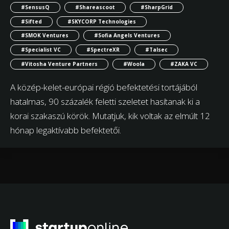
#SensusQ
#Shareascoot
#SharpGrid
#Sifted
#SKYCORP Technologies
#SMOK Ventures
#Sofia Angels Ventures
#Specialist VC
#SpectreXR
#Talsec
#Vitosha Venture Partners
#Woola
#ZAKA VC
A közép-kelet-európai régió befektetési tortájából
hatalmas, 90 százalék feletti szeletet hasítanak ki a
korai szakaszú körök. Mutatjuk, kik voltak az elmúlt 12
hónap legaktívabb befektetői.