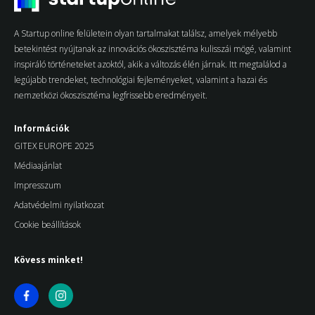
A Startup online felületein olyan tartalmakat találsz, amelyek mélyebb
betekintést nyújtanak az innovációs ökoszisztéma kulisszái mögé, valamint
inspiráló történeteket azoktól, akik a változás élén járnak. Itt megtalálod a
legújabb trendeket, technológiai fejleményeket, valamint a hazai és
nemzetközi ökoszisztéma legfrissebb eredményeit.
Információk
GITEX EUROPE 2025
Médiaajánlat
Impresszum
Adatvédelmi nyilatkozat
Cookie beállítások
Kövess minket!