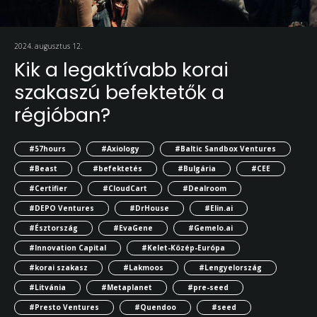
2024. augusztus 12.
Kik a legaktívabb korai
szakaszú befektetők a
régióban?
#57hours
#Axiology
#Baltic Sandbox Ventures
#Beast
#befektetés
#Bulgária
#CEE
#Certifier
#CloudCart
#Dealroom
#DEPO Ventures
#DrHouse
#Elin.ai
#Észtország
#EvaGene
#Gemelo.ai
#Innovation Capital
#Kelet-Közép-Európa
#korai szakasz
#Lakmoos
#Lengyelország
#Litvánia
#Metaplanet
#pre-seed
#Presto Ventures
#Quendoo
#seed