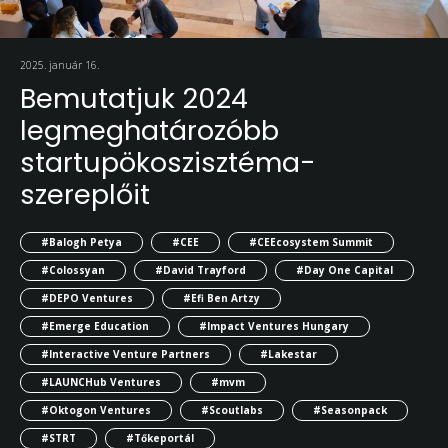
2025. január 16.
Bemutatjuk 2024
legmeghatározóbb
startupökoszisztéma-
szereplőit
#Balogh Petya
#CEE
#CEEcosystem Summit
#Colossyan
#David Trayford
#Day One Capital
#DEPO Ventures
#Efi Ben Artzy
#Emerge Education
#Impact Ventures Hungary
#Interactive Venture Partners
#Lakestar
#LAUNCHub Ventures
#mvm
#Oktogon Ventures
#Scoutlabs
#Seasonpack
#STRT
#Tőkeportál