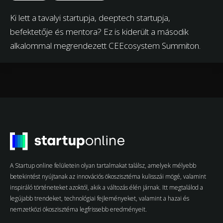
Ki lett a tavalyi startupja, deeptech startupja,
befektetője és mentora? Ez is kiderült a második
alkalommal megrendezett CEEcosystem Summiton.
A Startup online felületein olyan tartalmakat találsz, amelyek mélyebb
betekintést nyújtanak az innovációs ökoszisztéma kulisszái mögé, valamint
inspiráló történeteket azoktól, akik a változás élén járnak. Itt megtalálod a
legújabb trendeket, technológiai fejleményeket, valamint a hazai és
nemzetközi ökoszisztéma legfrissebb eredményeit.