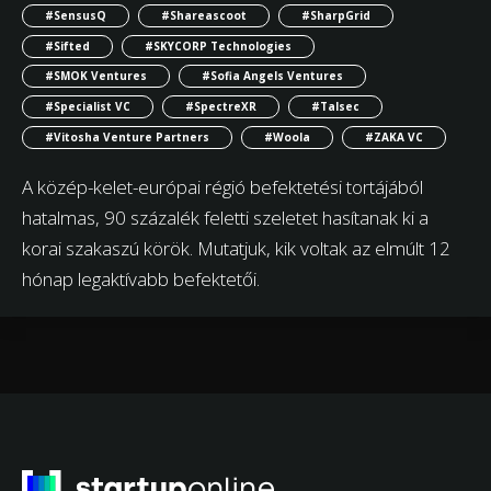
#SensusQ
#Shareascoot
#SharpGrid
#Sifted
#SKYCORP Technologies
#SMOK Ventures
#Sofia Angels Ventures
#Specialist VC
#SpectreXR
#Talsec
#Vitosha Venture Partners
#Woola
#ZAKA VC
A közép-kelet-európai régió befektetési tortájából
hatalmas, 90 százalék feletti szeletet hasítanak ki a
korai szakaszú körök. Mutatjuk, kik voltak az elmúlt 12
hónap legaktívabb befektetői.