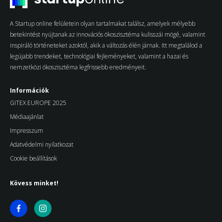
A Startup online felületein olyan tartalmakat találsz, amelyek mélyebb
betekintést nyújtanak az innovációs ökoszisztéma kulisszái mögé, valamint
inspiráló történeteket azoktól, akik a változás élén járnak. Itt megtalálod a
legújabb trendeket, technológiai fejleményeket, valamint a hazai és
nemzetközi ökoszisztéma legfrissebb eredményeit.
Információk
GITEX EUROPE 2025
Médiaajánlat
Impresszum
Adatvédelmi nyilatkozat
Cookie beállítások
Kövess minket!