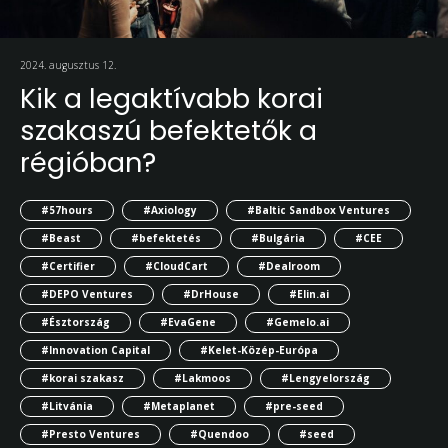
2024. augusztus 12.
Kik a legaktívabb korai
szakaszú befektetők a
régióban?
#57hours
#Axiology
#Baltic Sandbox Ventures
#Beast
#befektetés
#Bulgária
#CEE
#Certifier
#CloudCart
#Dealroom
#DEPO Ventures
#DrHouse
#Elin.ai
#Észtország
#EvaGene
#Gemelo.ai
#Innovation Capital
#Kelet-Közép-Európa
#korai szakasz
#Lakmoos
#Lengyelország
#Litvánia
#Metaplanet
#pre-seed
#Presto Ventures
#Quendoo
#seed