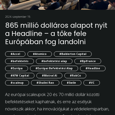
2024. szeptember 19.
865 millió dolláros alapot nyit
a Headline – a tőke fele
Európában fog landolni
#Accel
#Atomico
#Balderton Capital
#befektetés
#befektetési alap
#Bpifrance
#Európa
#Európai Befektetési Alap
#Headline
#KfW Capital
#Mistral AI
#RobCo
#scaleup
#Shalini Rao
#Swile
#VC
Az európai scaleupok 20 és 70 millió dollár közötti
befektetéseket kaphatnak, és erre az esélyük
növekszik akkor, ha innovációjukat a védelelemiparban,