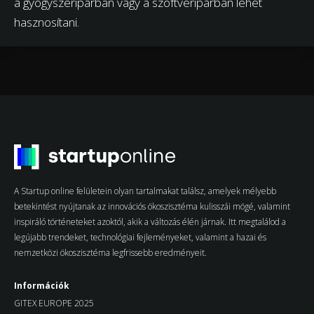
a gyógyszeriparban vagy a szoftveriparban lehet
hasznosítani.
A Startup online felületein olyan tartalmakat találsz, amelyek mélyebb
betekintést nyújtanak az innovációs ökoszisztéma kulisszái mögé, valamint
inspiráló történeteket azoktól, akik a változás élén járnak. Itt megtalálod a
legújabb trendeket, technológiai fejleményeket, valamint a hazai és
nemzetközi ökoszisztéma legfrissebb eredményeit.
Információk
GITEX EUROPE 2025