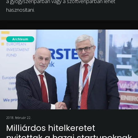
a gyógyszeriparban vagy a szoftveriparban lehet
hasznosítani.
Archívum
2018. február 22.
Milliárdos hitelkeretet
nyitottak a hazai startupoknak