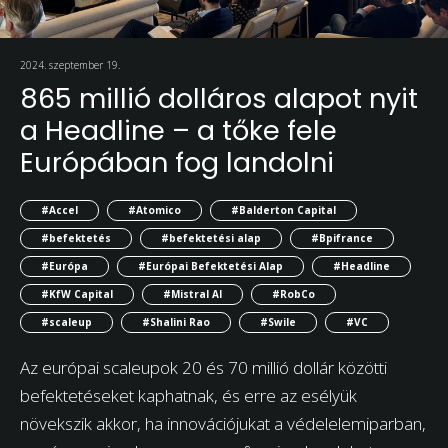
2024. szeptember 19.
865 millió dolláros alapot nyit
a Headline – a tőke fele
Európában fog landolni
#Accel
#Atomico
#Balderton Capital
#befektetés
#befektetési alap
#Bpifrance
#Európa
#Európai Befektetési Alap
#Headline
#KfW Capital
#Mistral AI
#RobCo
#scaleup
#Shalini Rao
#Swile
#VC
Az európai scaleupok 20 és 70 millió dollár közötti
befektetéseket kaphatnak, és erre az esélyük
növekszik akkor, ha innovációjukat a védelelemiparban,