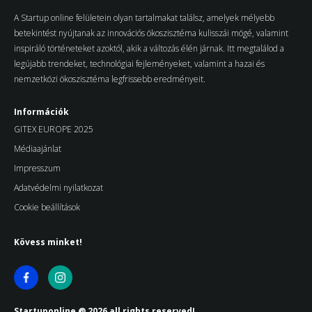
A Startup online felületein olyan tartalmakat találsz, amelyek mélyebb
betekintést nyújtanak az innovációs ökoszisztéma kulisszái mögé, valamint
inspiráló történeteket azoktól, akik a változás élén járnak. Itt megtalálod a
legújabb trendeket, technológiai fejleményeket, valamint a hazai és
nemzetközi ökoszisztéma legfrissebb eredményeit.
Információk
GITEX EUROPE 2025
Médiaajánlat
Impresszum
Adatvédelmi nyilatkozat
Cookie beállítások
Kövess minket!
Startuponline @ 2026 all rights reserved!