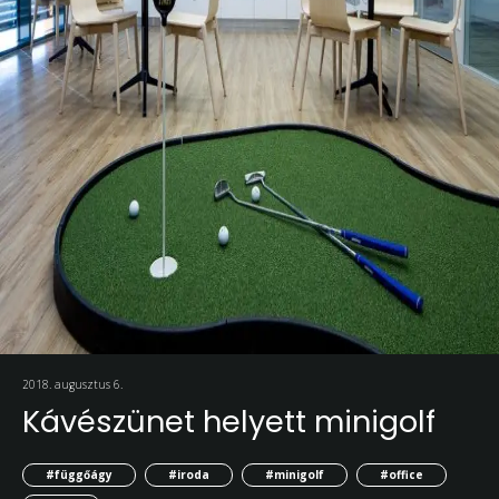
2018. augusztus 6.
Kávészünet helyett minigolf
#függőágy
#iroda
#minigolf
#office