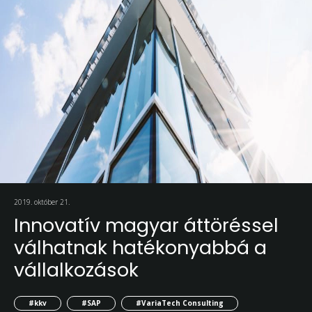
2019. október 21.
Innovatív magyar áttöréssel
válhatnak hatékonyabbá a
vállalkozások
#kkv
#SAP
#VariaTech Consulting