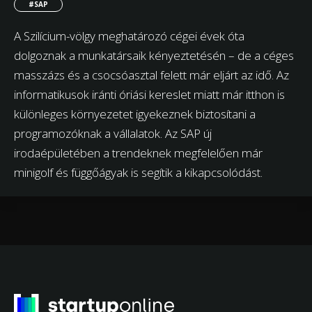
#SAP
A Szilícium-völgy meghatározó cégei évek óta
dolgoznak a munkatársaik kényeztetésén – de a céges
masszázs és a csocsóasztal felett már eljárt az idő. Az
informatikusok iránti óriási kereslet miatt már itthon is
különleges környezetet igyekeznek biztosítani a
programozóknak a vállalatok. Az SAP új
irodaépületében a trendeknek megfelelően már
minigolf és függőágyak is segítik a kikapcsolódást.