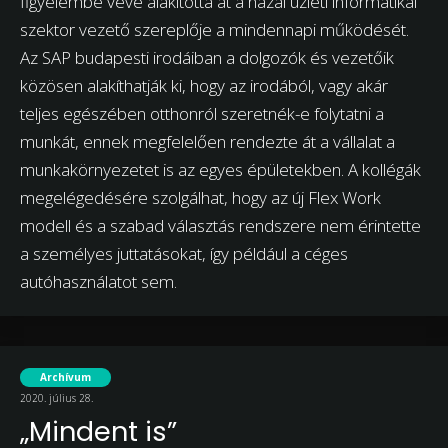
figyelembe véve alakította át a hazai üzleti informatikai
szektor vezető szereplője a mindennapi működését.
Az SAP budapesti irodáiban a dolgozók és vezetőik
közösen alakíthatják ki, hogy az irodából, vagy akár
teljes egészében otthonról szeretnék-e folytatni a
munkát, ennek megfelelően rendezte át a vállalat a
munkakörnyezetet is az egyes épületekben. A kollégák
megelégedésére szolgálhat, hogy az új Flex Work
modell és a szabad választás rendszere nem érintette
a személyes juttatásokat, így például a céges
autóhasználatot sem.
Archívum
2020. július 28.
„Mindent is”