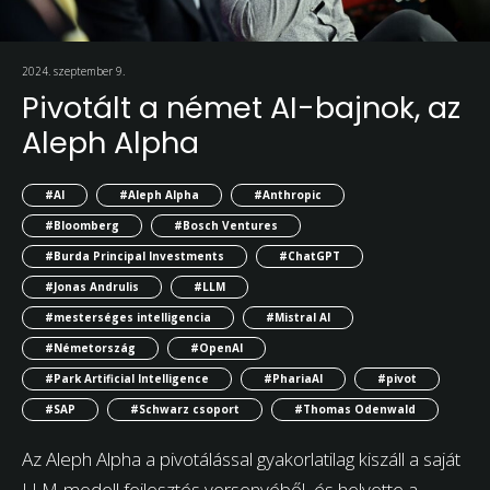
2024. szeptember 9.
Pivotált a német AI-bajnok, az
Aleph Alpha
#AI
#Aleph Alpha
#Anthropic
#Bloomberg
#Bosch Ventures
#Burda Principal Investments
#ChatGPT
#Jonas Andrulis
#LLM
#mesterséges intelligencia
#Mistral AI
#Németország
#OpenAI
#Park Artificial Intelligence
#PhariaAI
#pivot
#SAP
#Schwarz csoport
#Thomas Odenwald
Az Aleph Alpha a pivotálással gyakorlatilag kiszáll a saját
LLM-modell fejlesztés versenyéből, és helyette a