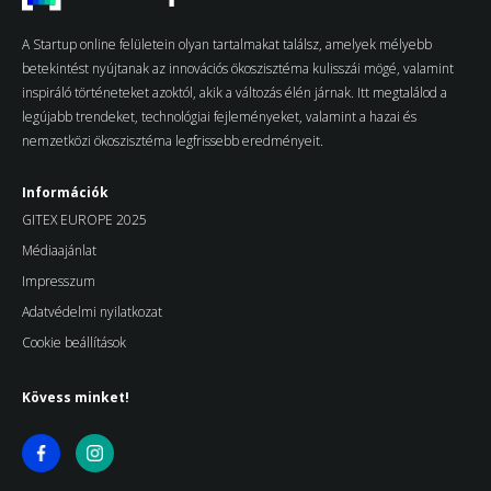
A Startup online felületein olyan tartalmakat találsz, amelyek mélyebb
betekintést nyújtanak az innovációs ökoszisztéma kulisszái mögé, valamint
inspiráló történeteket azoktól, akik a változás élén járnak. Itt megtalálod a
legújabb trendeket, technológiai fejleményeket, valamint a hazai és
nemzetközi ökoszisztéma legfrissebb eredményeit.
Információk
GITEX EUROPE 2025
Médiaajánlat
Impresszum
Adatvédelmi nyilatkozat
Cookie beállítások
Kövess minket!