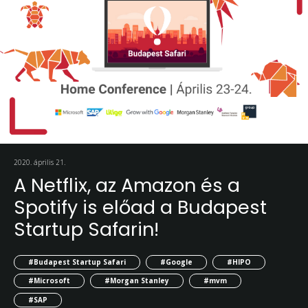
2020. április 21.
A Netflix, az Amazon és a
Spotify is előad a Budapest
Startup Safarin!
#Budapest Startup Safari
#Google
#HIPO
#Microsoft
#Morgan Stanley
#mvm
#SAP