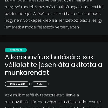
meglévő modellek használatának támogatására építi fel
üzleti modelljét. A lépésre az szoríthatta rá a startupot,
hogy nem volt képes kilépni a nemzetközi piacra, és így
lemaradt a modellfejlesztők versenyében.
2021. október 19.
Archívum
A koronavírus hatására sok
vállalat teljesen átalakította a
munkarendet
#Flex Work
#SAP
Az elmúlt másfél év tapasztalatait, illetve a
munkavállalók körében végzett kutatási eredményeket