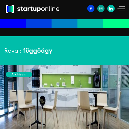
Rovat:
függőágy
Archívum