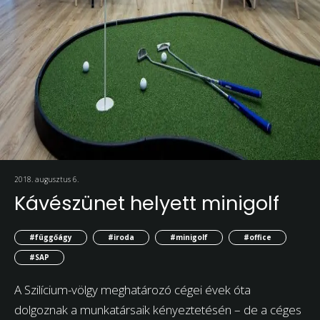
2018. augusztus 6.
Kávészünet helyett minigolf
#függőágy
#iroda
#minigolf
#office
#SAP
A Szilícium-völgy meghatározó cégei évek óta
dolgoznak a munkatársaik kényeztetésén – de a céges