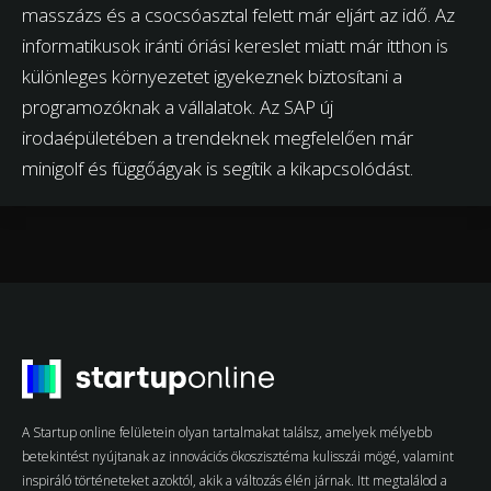
masszázs és a csocsóasztal felett már eljárt az idő. Az
informatikusok iránti óriási kereslet miatt már itthon is
különleges környezetet igyekeznek biztosítani a
programozóknak a vállalatok. Az SAP új
irodaépületében a trendeknek megfelelően már
minigolf és függőágyak is segítik a kikapcsolódást.
A Startup online felületein olyan tartalmakat találsz, amelyek mélyebb
betekintést nyújtanak az innovációs ökoszisztéma kulisszái mögé, valamint
inspiráló történeteket azoktól, akik a változás élén járnak. Itt megtalálod a