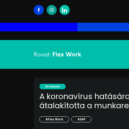
Rovat:
Flex Work
2021. október 19.
Archívum
A koronavírus hatására 
átalakította a munkar
#Flex Work
#SAP