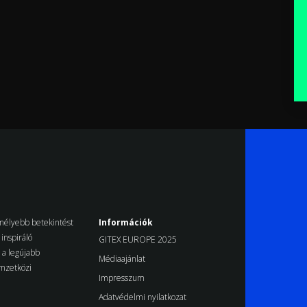
k mélyebb betekintést
Információk
inspiráló
GITEX EUROPE 2025
d a legújabb
Médiaajánlat
emzetközi
Impresszum
Adatvédelmi nyilatkozat