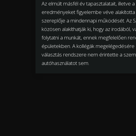
Az elmúlt másfél év tapasztalatait, illetve
eredményeket figyelembe véve alakította át
szereplője a mindennapi működését. Az SA
közösen alakíthatják ki, hogy az irodából,
folytatni a munkát, ennek megfelelően ren
épületekben. A kollégák megelégedésére s
választás rendszere nem érintette a szemé
autóhasználatot sem.