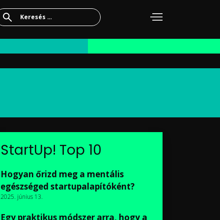
Keresés:
StartUp! Top 10
Hogyan őrizd meg a mentális
egészséged startupalapítóként?
2025. június 13.
Egy praktikus módszer arra, hogy a