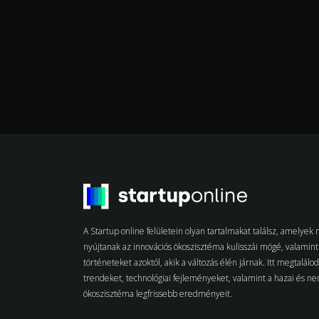
A Startup online felületein olyan tartalmakat találsz, amelye
nyújtanak az innovációs ökoszisztéma kulisszái mögé, valamint 
történeteket azoktól, akik a változás élén járnak. Itt megtalálo
trendeket, technológiai fejleményeket, valamint a hazai és n
ökoszisztéma legfrissebb eredményeit.