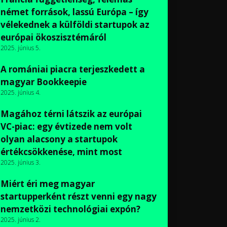
német források, lassú Európa – így
vélekednek a külföldi startupok az
európai ökoszisztémáról
2025. június 5.
A romániai piacra terjeszkedett a
magyar Bookkeepie
2025. június 4.
Magához térni látszik az európai
VC-piac: egy évtizede nem volt
olyan alacsony a startupok
értékcsökkenése, mint most
2025. június 3.
Miért éri meg magyar
startupperként részt venni egy nagy
nemzetközi technológiai expón?
2025. június 2.