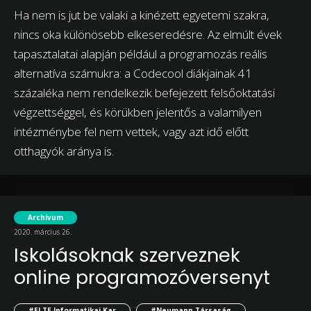
Ha nem is jut be valaki a kinézett egyetemi szakra,
nincs oka különösebb elkeseredésre. Az elmúlt évek
tapasztalatai alapján például a programozás reális
alternatíva számukra: a Codecool diákjainak 41
százaléka nem rendelkezik befejezett felsőoktatási
végzettséggel, és körükben jelentős a valamilyen
intézménybe fel nem vettek, vagy azt idő előtt
otthagyók aránya is.
Archívum
2020. március 26.
Iskolásoknak szerveznek
online programozóversenyt
#ELTE Informatikai Kar
#Neumann Társaság