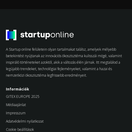
A Startup online felületein olyan tartalmakat találsz, amelyek mélyebb
betekintést nyújtanak az innovációs ökoszisztéma kulisszái mögé, valamint
inspiráló történeteket azoktól, akik a változás élén járnak. Itt megtalálod a
legújabb trendeket, technológiai fejleményeket, valamint a hazai és
nemzetközi ökoszisztéma legfrissebb eredményeit.
Információk
GITEX EUROPE 2025
Médiaajánlat
Impresszum
Adatvédelmi nyilatkozat
Cookie beállítások