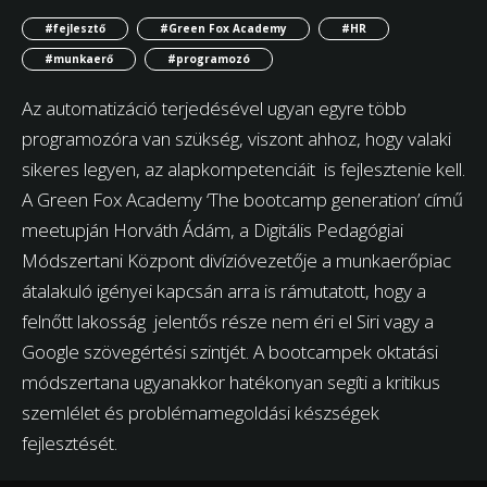
#fejlesztő
#Green Fox Academy
#HR
#munkaerő
#programozó
Az automatizáció terjedésével ugyan egyre több
programozóra van szükség, viszont ahhoz, hogy valaki
sikeres legyen, az alapkompetenciáit is fejlesztenie kell.
A Green Fox Academy ‘The bootcamp generation’ című
meetupján Horváth Ádám, a Digitális Pedagógiai
Módszertani Központ divízióvezetője a munkaerőpiac
átalakuló igényei kapcsán arra is rámutatott, hogy a
felnőtt lakosság jelentős része nem éri el Siri vagy a
Google szövegértési szintjét. A bootcampek oktatási
módszertana ugyanakkor hatékonyan segíti a kritikus
szemlélet és problémamegoldási készségek
fejlesztését.