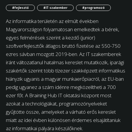
#fejlesztő
#IT szakember
#programozó
Az informatika területén az elmúlt években
Magyarországon folyamatosan emelkedtek a bérek,
egyes felmérések szerint a kezdő (junior)
szoftverfejlesztők átlagos bruttó fizetése az 550-750
ezres sávban mozgott 2019-ben. Az IT szakemberek
iránt változatlanul hatalmas kereslet mutatkozik, iparági
szakértők szerint több tízezer szakképzett informatikus
hiányzik ugyanis a magyar munkaerőpiacról, az EU-ban
pedig ugyanez a szám idénre megközelítheti a 700
ezer főt. A Braining Hub IT oktatási központ most
azokat a technológiákat, programozónyelveket
gyűjtötte össze, amelyeket a várható erős kereslet
miatt az idei évben különösen érdemes elsajátítaniuk
az informatikai pályára készülőknek.