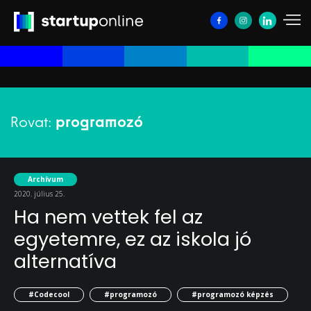
Rovat:
programozó
Archívum
2020. július 25.
Ha nem vettek fel az
egyetemre, ez az iskola jó
alternatíva
#Codecool
#programozó
#programozó képzés