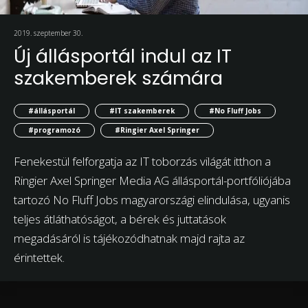
2019. szeptember 30.
Új állásportál indul az IT
szakemberek számára
#állásportál
#IT szakemberek
#No Fluff Jobs
#programozó
#Ringier Axel Springer
Fenekestül felforgatja az IT toborzás világát itthon a
Ringier Axel Springer Media AG állásportál-portfóliójába
tartozó No Fluff Jobs magyarországi elindulása, ugyanis
teljes átláthatóságot, a bérek és juttatások
megadásáról is tájékozódhatnak majd rajta az
érintettek.