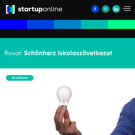
Rovat:
Schönherz Iskolaszövetkezet
Archívum