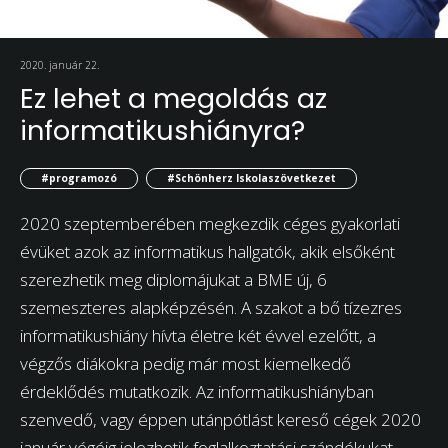
2020. január 22.
Ez lehet a megoldás az
informatikushiányra?
#programozó
#Schönherz Iskolaszövetkezet
2020 szeptemberében megkezdik céges gyakorlati
évüket azok az informatikus hallgatók, akik elsőként
szerezhetik meg diplomájukat a BME új, 6
szemeszteres alapképzésén. A szakot a bő tízezres
informatikushiány hívta életre két évvel ezelőtt, a
végzős diákokra pedig már most kiemelkedő
érdeklődés mutatkozik. Az informatikushiányban
szenvedő, vagy éppen utánpótlást kereső cégek 2020
január végéig jelezhetik foglalkoztatási szándékukat.