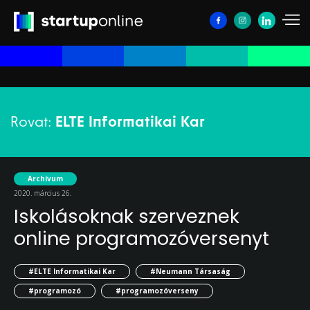
Rovat:
ELTE Informatikai Kar
Archívum
2020. március 26.
Iskolásoknak szerveznek
online programozóversenyt
#ELTE Informatikai Kar
#Neumann Társaság
#programozó
#programozóverseny