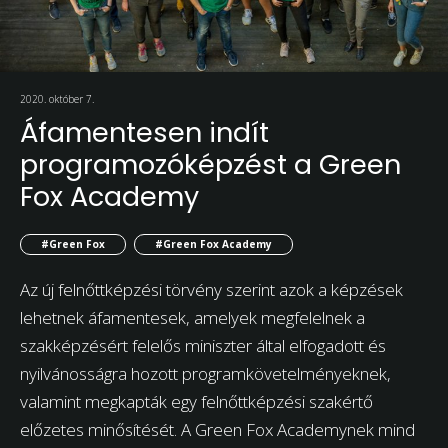
2020. október 7.
Áfamentesen indít
programozóképzést a Green
Fox Academy
#Green Fox
#Green Fox Academy
Az új felnőttképzési törvény szerint azok a képzések
lehetnek áfamentesek, amelyek megfelelnek a
szakképzésért felelős miniszter által elfogadott és
nyilvánosságra hozott programkövetelményeknek,
valamint megkapták egy felnőttképzési szakértő
előzetes minősítését. A Green Fox Academynek mind