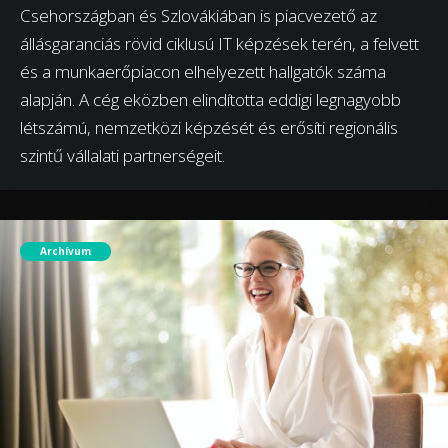
Csehországban és Szlovákiában is piacvezető az
állásgaranciás rövid ciklusú IT képzések terén, a felvett
és a munkaerőpiacon elhelyezett hallgatók száma
alapján. A cég eközben elindította eddigi legnagyobb
létszámú, nemzetközi képzését és erősíti regionális
szintű vállalati partnerségeit.
Archívum