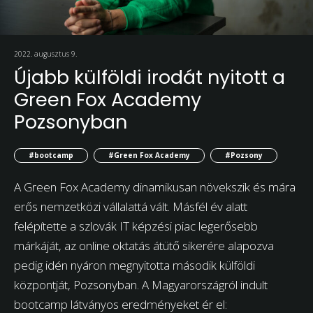
2022. augusztus 9.
Újabb külföldi irodát nyitott a
Green Fox Academy
Pozsonyban
#bootcamp
#Green Fox Academy
#Pozsony
A Green Fox Academy dinamikusan növekszik és mára
erős nemzetközi vállalattá vált. Másfél év alatt
felépítette a szlovák IT képzési piac legerősebb
márkáját, az online oktatás átütő sikerére alapozva
pedig idén nyáron megnyitotta második külföldi
központját, Pozsonyban. A Magyarországról indult
bootcamp látványos eredményeket ér el: