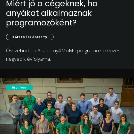
Miért jó a cégeknek, ha
anyákat alkalmaznak
programozóként?
#Green Fox Academy
Ősszel indul a Academy4MoMs programozóképzés
negyedik évfolyama.
Archívum