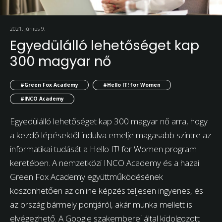
2021. június 9.
Egyedülálló lehetőséget kap
300 magyar nő
#Green Fox Academy
#Hello IT! for Women
#INCO Academy
Egyedülálló lehetőséget kap 300 magyar nő arra, hogy
a kezdő lépésektől indulva emelje magasabb szintre az
informatikai tudását a Hello IT! for Women program
keretében. A nemzetközi INCO Academy és a hazai
Green Fox Academy együttműködésének
köszönhetően az online képzés teljesen ingyenes, és
az ország bármely pontjáról, akár munka mellett is
elvégezhető. A Google szakemberei által kidolgozott