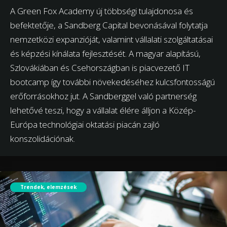
A Green Fox Academy új többségi tulajdonosa és
befektetője, a Sandberg Capital bevonásával folytatja
nemzetközi expanzióját, valamint vállalati szolgáltatásai
és képzési kínálata fejlesztését. A magyar alapítású,
Szlovákiában és Csehországban is piacvezető IT
bootcamp így további növekedéséhez kulcsfontosságú
erőforrásokhoz jut. A Sandberggel való partnerség
lehetővé teszi, hogy a vállalat élére álljon a Közép-
Európa technológiai oktatási piacán zajló
konszolidációnak.
Trendek, elemzések