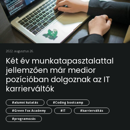
2022. augusztus 26.
Két év munkatapasztalattal
jellemzően már medior
pozícióban dolgoznak az IT
karrierváltók
#alumni kutatás
#Coding bootcamp
#Green Fox Academy
#IT
#karrierváltás
#programozás