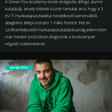
A Green Fox Academy ismét elvégezte átfogó alumni
kutatását, amely többek között rámutat arra, hogy a 3
év IT munkatapasztalattal rendelkező karrierváltók
átlagbére átlépi a bruttó 1 millió forintot. Két év
szoftverfejlesztői munkatapasztalattal pedig jellemzően
már medior pozícióban dolgoznak a bootcampet
végzett szakemberek.
Iparági hírek