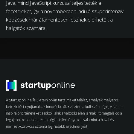
Java, mind JavaScript kurzusai teljesítették a
feltételeket, így a novemberben induló szuperintenzív
képzések már áfamentesen lesznek elérhetők a
hallgatók számára.
A Startup online felületein olyan tartalmakat találsz, amelyek mélyebb
betekintést nyújtanak az innovációs ökoszisztéma kulisszái mögé, valamint
inspiráló történeteket azoktól, akik a változás élén járnak. Itt megtalálod a
legújabb trendeket, technológiai fejleményeket, valamint a hazai és
nemzetközi ökoszisztéma legfrissebb eredményeit.