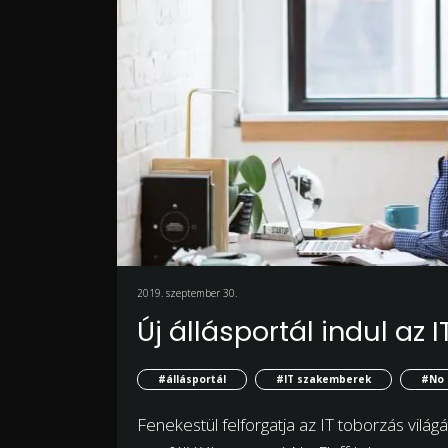
2019. szeptember 30.
Új állásportál indul a
#állásportál
#IT szakemberek
#No 
Fenekestül felforgatja az IT toborzás világá