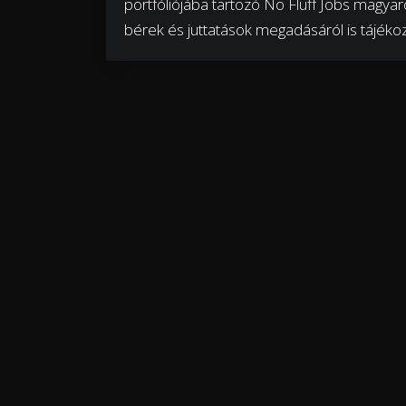
portfóliójába tartozó No Fluff Jobs magyaro
bérek és juttatások megadásáról is tájékoz