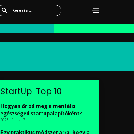
Keresés:
StartUp! Top 10
Hogyan őrizd meg a mentális
egészséged startupalapítóként?
2025. június 13.
Egy praktikus módszer arra, hogy a