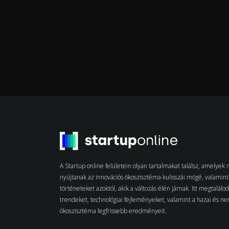
A Startup online felületein olyan tartalmakat találsz, amelye
nyújtanak az innovációs ökoszisztéma kulisszái mögé, valamint 
történeteket azoktól, akik a változás élén járnak. Itt megtalálo
trendeket, technológiai fejleményeket, valamint a hazai és n
ökoszisztéma legfrissebb eredményeit.