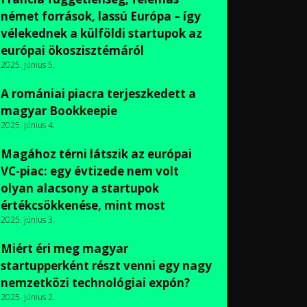
német források, lassú Európa – így
vélekednek a külföldi startupok az
európai ökoszisztémáról
2025. június 5.
A romániai piacra terjeszkedett a
magyar Bookkeepie
2025. június 4.
Magához térni látszik az európai
VC-piac: egy évtizede nem volt
olyan alacsony a startupok
értékcsökkenése, mint most
2025. június 3.
Miért éri meg magyar
startupperként részt venni egy nagy
nemzetközi technológiai expón?
2025. június 2.