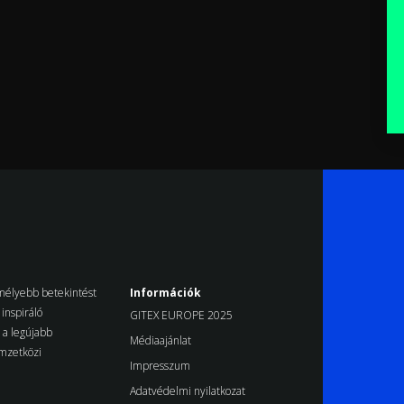
k mélyebb betekintést
Információk
inspiráló
GITEX EUROPE 2025
d a legújabb
Médiaajánlat
emzetközi
Impresszum
Adatvédelmi nyilatkozat