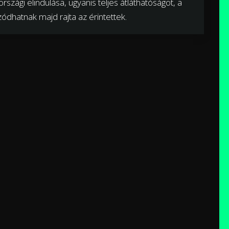
rszági elindulása, ugyanis teljes átláthatóságot, a
ódhatnak majd rajta az érintettek.