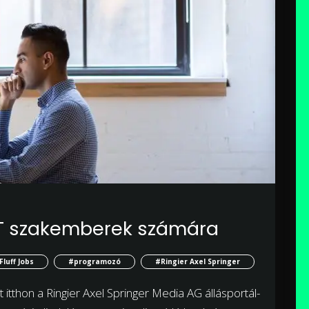
z IT szakemberek számára
Fluff Jobs
#programozó
#Ringier Axel Springer
t itthon a Ringier Axel Springer Media AG állásportál-