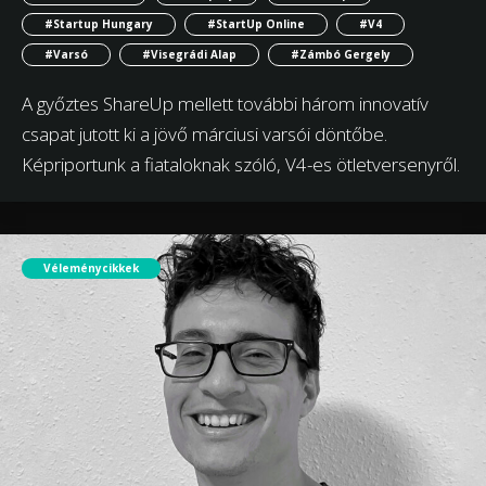
#Startup Hungary
#StartUp Online
#V4
#Varsó
#Visegrádi Alap
#Zámbó Gergely
A győztes ShareUp mellett további három innovatív
csapat jutott ki a jövő márciusi varsói döntőbe.
Képriportunk a fiataloknak szóló, V4-es ötletversenyről.
Véleménycikkek