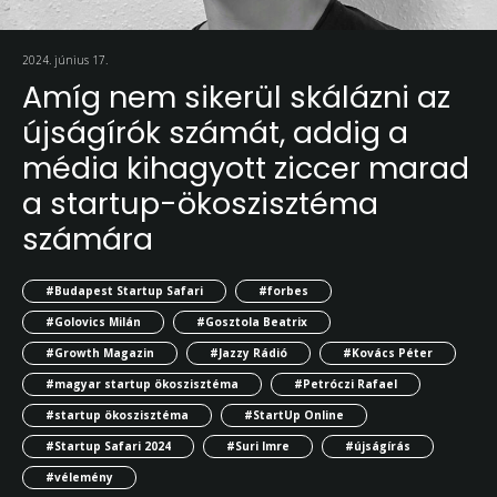
2024. június 17.
Amíg nem sikerül skálázni az
újságírók számát, addig a
média kihagyott ziccer marad
a startup-ökoszisztéma
számára
#Budapest Startup Safari
#forbes
#Golovics Milán
#Gosztola Beatrix
#Growth Magazin
#Jazzy Rádió
#Kovács Péter
#magyar startup ökoszisztéma
#Petróczi Rafael
#startup ökoszisztéma
#StartUp Online
#Startup Safari 2024
#Suri Imre
#újságírás
#vélemény