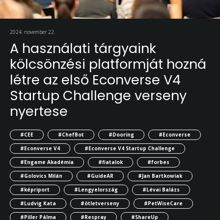
2024. november 22.
A használati tárgyaink
kölcsönzési platformját hozná
létre az első Econverse V4
Startup Challenge verseny
nyertese
#CEE
#ChefBot
#Dooring
#Econverse
#Econverse V4
#Econverse V4 Startup Challenge
#Engame Akadémia
#fiatalok
#forbes
#Golovics Milán
#GuideAR
#Jan Bartkowiak
#képriport
#Lengyelország
#Lévai Balázs
#Ludvig Kata
#ötletverseny
#PetWiseCare
#Piller Pálma
#Respray
#ShareUp