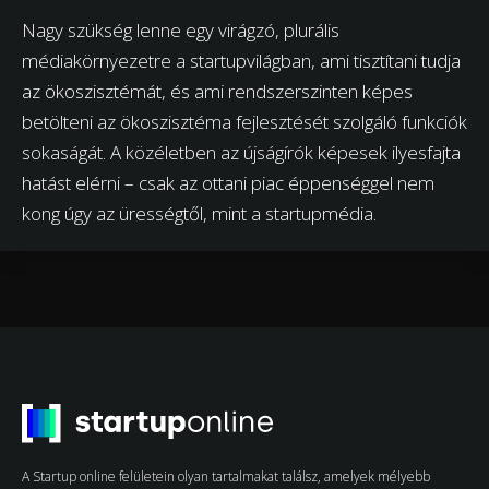
Nagy szükség lenne egy virágzó, plurális
médiakörnyezetre a startupvilágban, ami tisztítani tudja
az ökoszisztémát, és ami rendszerszinten képes
betölteni az ökoszisztéma fejlesztését szolgáló funkciók
sokaságát. A közéletben az újságírók képesek ilyesfajta
hatást elérni – csak az ottani piac éppenséggel nem
kong úgy az ürességtől, mint a startupmédia.
A Startup online felületein olyan tartalmakat találsz, amelyek mélyebb