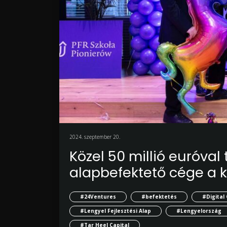
2024. szeptember 20.
Közel 50 millió euróval
alapbefektető cége a k
#24Ventures
#befektetés
#Digital
#Lengyel Fejlesztési Alap
#Lengyelország
#Tar Heel Capital