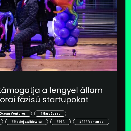
 támogatja a lengyel állam
orai fázisú startupokat
 Ocean Ventures
#Hard2beat
#Maciej Ćwikiewicz
#PFR
#PFR Ventures