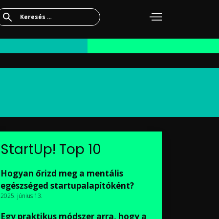
Keresés:
StartUp! Top 10
Hogyan őrizd meg a mentális
egészséged startupalapítóként?
2025. június 13.
Egy praktikus módszer arra, hogy a