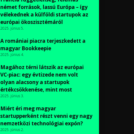
német források, lassú Európa – így
vélekednek a külföldi startupok az
európai ökoszisztémáról
2025. június 5.
A romániai piacra terjeszkedett a
magyar Bookkeepie
2025. június 4.
Magához térni látszik az európai
VC-piac: egy évtizede nem volt
olyan alacsony a startupok
értékcsökkenése, mint most
2025. június 3.
Miért éri meg magyar
startupperként részt venni egy nagy
nemzetközi technológiai expón?
2025. június 2.