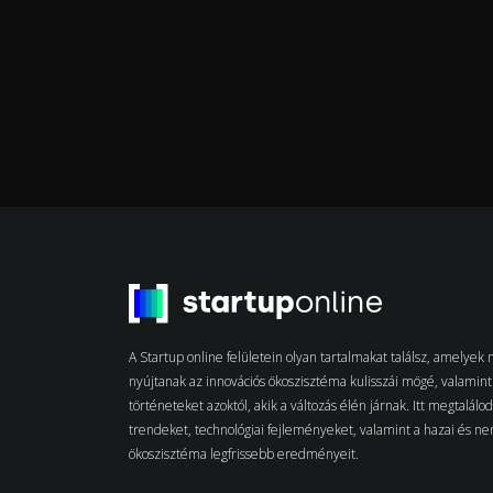
A Startup online felületein olyan tartalmakat találsz, amelye
nyújtanak az innovációs ökoszisztéma kulisszái mögé, valamint 
történeteket azoktól, akik a változás élén járnak. Itt megtalálo
trendeket, technológiai fejleményeket, valamint a hazai és n
ökoszisztéma legfrissebb eredményeit.