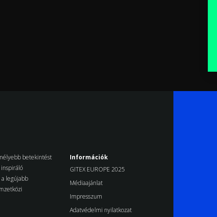
k mélyebb betekintést
Információk
inspiráló
GITEX EUROPE 2025
d a legújabb
Médiaajánlat
emzetközi
Impresszum
Adatvédelmi nyilatkozat