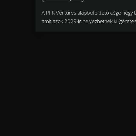
A PFR Ventures alapbefektető cége négy b
amit azok 2029-ig helyezhetnek ki ígéretes