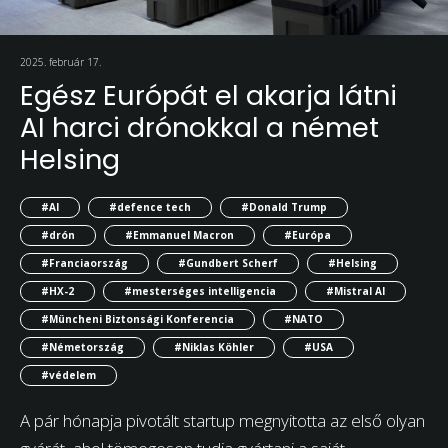
2025. február 17.
Egész Európát el akarja látni
AI harci drónokkal a német
Helsing
#AI
#defence tech
#Donald Trump
#drón
#Emmanuel Macron
#Európa
#Franciaország
#Gundbert Scherf
#Helsing
#HX-2
#mesterséges intelligencia
#Mistral AI
#Müncheni Biztonsági Konferencia
#NATO
#Németország
#Niklas Köhler
#USA
#védelem
A pár hónapja pivotált startup megnyitotta az első olyan