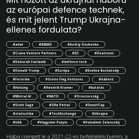
az európai defence technek,
és mit jelent Trump Ukrajna-
ellenes fordulata?
#adat
#AMIAD
#Andriy Dovbenko
#Crane Venture Partners
#D3
#Dealroom
#Deborah Fairlamb
#defence tech
#Donald Trump
#Európa
#Eveline Buchatskiy
#Fernride
#Green Flag Ventures
#háború
#Helsing
#Hendrik Kramer
#kutatás
#Mistral AI
#NATO
#Oroszország
#Scott Sage
#Sille Pettai
#SmartCap
#statisztika
#TechExchange
#Ukrajna
#USA
#Vlagyimir Putyin
#Volodimir Zelenszkij
Hiába csengett le a 2021-22-es befektetési bumm, a