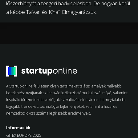
lőszerhiányát a tengeri hadviselésben. De hogyan kerül
a képbe Tajvan és Kína? Elmagyarázzuk.
A Startup online felületein olyan tartalmakat találsz, amelyek mélyebb
betekintést nyújtanak az innovációs ökoszisztéma kulisszái mögé, valamint
inspiráló történeteket azoktól, akik a változás élén járnak. Itt megtalálod a
legújabb trendeket, technológiai fejleményeket, valamint a hazai és
nemzetközi ökoszisztéma legfrissebb eredményeit.
Információk
GITEX EUROPE 2025