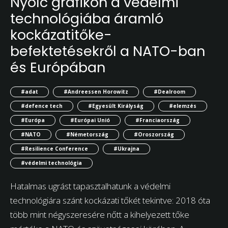
Nyolc grafikon a védelmi
technológiába áramló
kockázatitőke-
befektetésekről a NATO-ban
és Európában
#adat
#Andreessen Horowitz
#Dealroom
#defence tech
#Egyesült Királyság
#elemzés
#Európa
#Európai Unió
#Franciaország
#NATO
#Németország
#Oroszország
#Resilience Conference
#Ukrajna
#védelmi technológia
Hatalmas ugrást tapasztalhatunk a védelmi
technológiára szánt kockázati tőkét tekintve: 2018 óta
több mint négyszeresére nőtt a kihelyezett tőke