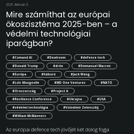
2025. február 3.
Mire számíthat az európai
ökoszisztéma 2025-ben – a
védelmi technológiai
iparágban?
#Comand AI
#Dealroom
#defence tech
#Donald Trump
#drón
#Emmanuel Macron
#Európa
#háború
#Jack Wang
#Loïc Mougeolle
#MD One Ventures
#NATO
#Oroszország
#Project A
#Resilience Conference
#Ukrajna
#USA
#védelmi technológia
#Volodimir Zelenszkij
#William McManners
Az európai defence tech jövőjét két dolog fogja