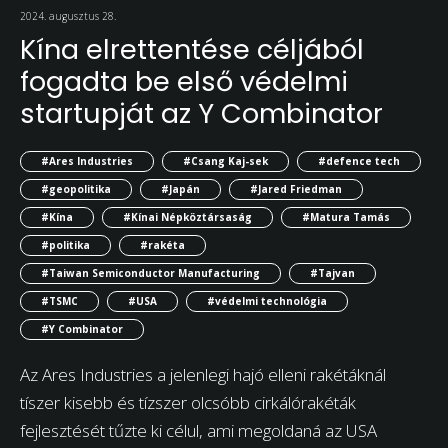
2024. augusztus 28.
Kína elrettentése céljából
fogadta be első védelmi
startupját az Y Combinator
#Ares Industries
#Csang Kaj-sek
#defence tech
#geopolitika
#Japán
#Jared Friedman
#Kína
#Kínai Népköztársaság
#Matura Tamás
#politika
#rakéta
#Taiwan Semiconductor Manufacturing
#Tajvan
#TSMC
#USA
#védelmi technológia
#Y Combinator
Az Ares Industries a jelenlegi hajó elleni rakétáknál
tíszer kisebb és tízszer olcsóbb cirkálórakéták
fejlesztését tűzte ki célul, ami megoldaná az USA