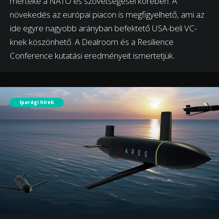
mértéke a NATO és szövetségesei körében. A
növekedés az európai piacon is megfigyelhető, ami az
ide egyre nagyobb arányban befektető USA-beli VC-
knek köszönhető. A Dealroom és a Resilience
Conference kutatási eredményeit ismertetjük.
Iparági hírek