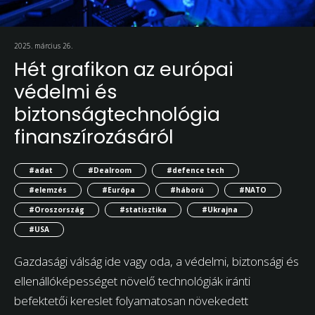
2025. március 26.
Hét grafikon az európai
védelmi és
biztonságtechnológia
finanszírozásáról
#adat
#Dealroom
#defence tech
#elemzés
#Európa
#háború
#NATO
#Oroszország
#statisztika
#Ukrajna
#USA
Gazdasági válság ide vagy oda, a védelmi, biztonsági és
ellenállóképességet növelő technológiák iránti
befektetői kereslet folyamatosan növekedett