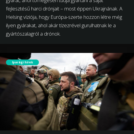
gyárát, ahol tömegesen tudja gyártani a saját
fejlesztésű harci drónjait – most éppen Ukrajnának. A
Helsing víziója, hogy Európa-szerte hozzon létre még
ilyen gyárakat, ahol akár tízezrével gurulhatnak le a
gyártószalagról a drónok.
Iparági hírek