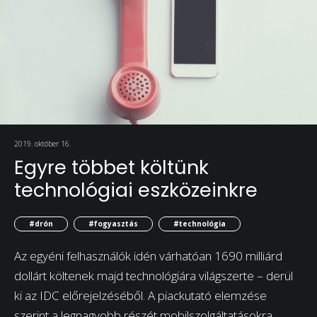
2019. október 16.
Egyre többet költünk
technológiai eszközeinkre
#drón
#fogyasztás
#technológia
Az egyéni felhasználók idén várhatóan 1690 milliárd
dollárt költenek majd technológiára világszerte – derül
ki az IDC előrejelzéséből. A piackutató elemzése
szerint a legnagyobb részét mobilszolgáltatásokra