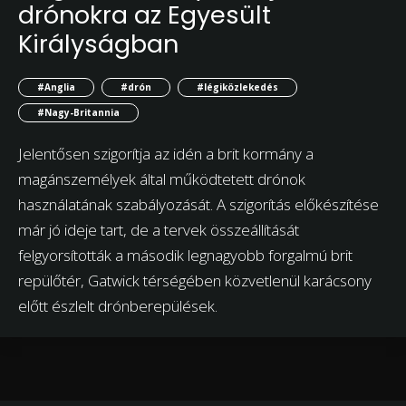
drónokra az Egyesült
Királyságban
#Anglia
#drón
#légiközlekedés
#Nagy-Britannia
Jelentősen szigorítja az idén a brit kormány a
magánszemélyek által működtetett drónok
használatának szabályozását. A szigorítás előkészítése
már jó ideje tart, de a tervek összeállítását
felgyorsították a második legnagyobb forgalmú brit
repülőtér, Gatwick térségében közvetlenül karácsony
előtt észlelt drónberepülések.