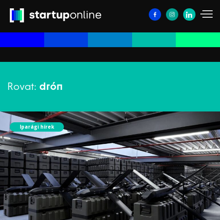
Rovat:
drón
Iparági hírek