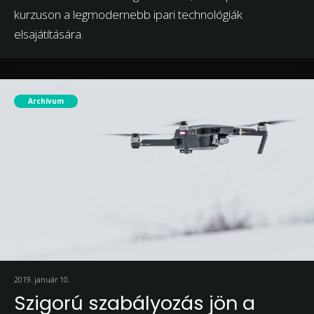
kurzuson a legmodernebb ipari technológiák
elsajátítására.
Archívum
2019. január 10.
Szigorú szabályozás jön a