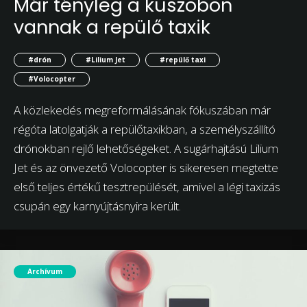
Már tényleg a küszöbön
vannak a repülő taxik
#drón
#Lilium Jet
#repülő taxi
#Volocopter
A közlekedés megreformálásának fókuszában már
régóta latolgatják a repülőtaxikban, a személyszállító
drónokban rejlő lehetőségeket. A sugárhajtású Lilium
Jet és az önvezető Volocopter is sikeresen megtette
első teljes értékű tesztrepülését, amivel a légi taxizás
csupán egy karnyújtásnyira került.
Archívum