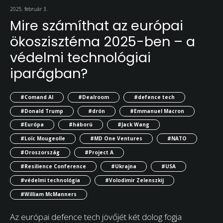
2025. február 3.
Mire számíthat az európai
ökoszisztéma 2025-ben – a
védelmi technológiai
iparágban?
#Comand AI
#Dealroom
#defence tech
#Donald Trump
#drón
#Emmanuel Macron
#Európa
#háború
#Jack Wang
#Loïc Mougeolle
#MD One Ventures
#NATO
#Oroszország
#Project A
#Resilience Conference
#Ukrajna
#USA
#védelmi technológia
#Volodimir Zelenszkij
#William McManners
Az európai defence tech jövőjét két dolog fogja