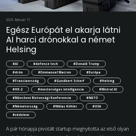
2025. február 17.
Egész Európát el akarja látni
AI harci drónokkal a német
Helsing
#AI
#defence tech
#Donald Trump
#drón
#Emmanuel Macron
#Európa
#Franciaország
#Gundbert Scherf
#Helsing
#HX-2
#mesterséges intelligencia
#Mistral AI
#Müncheni Biztonsági Konferencia
#NATO
#Németország
#Niklas Köhler
#USA
#védelem
A pár hónapja pivotált startup megnyitotta az első olyan