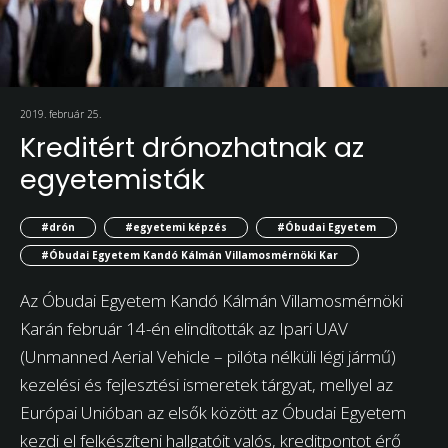
2019. február 25.
Kreditért drónozhatnak az
egyetemisták
#drón
#egyetemi képzés
#Óbudai Egyetem
#Óbudai Egyetem Kandó Kálmán Villamosmérnöki Kar
Az Óbudai Egyetem Kandó Kálmán Villamosmérnöki
Karán február 14-én elindították az Ipari UAV
(Unmanned Aerial Vehicle – pilóta nélküli légi jármű)
kezelési és fejlesztési ismeretek tárgyat, mellyel az
Európai Unióban az elsők között az Óbudai Egyetem
kezdi el felkészíteni hallgatóit valós, kreditpontot érő