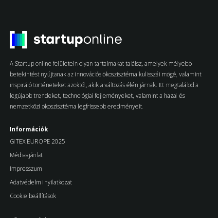
A Startup online felületein olyan tartalmakat találsz, amelyek mélyebb
betekintést nyújtanak az innovációs ökoszisztéma kulisszái mögé, valamint
inspiráló történeteket azoktól, akik a változás élén járnak. Itt megtalálod a
legújabb trendeket, technológiai fejleményeket, valamint a hazai és
nemzetközi ökoszisztéma legfrissebb eredményeit.
Információk
GITEX EUROPE 2025
Médiaajánlat
Impresszum
Adatvédelmi nyilatkozat
Cookie beállítások