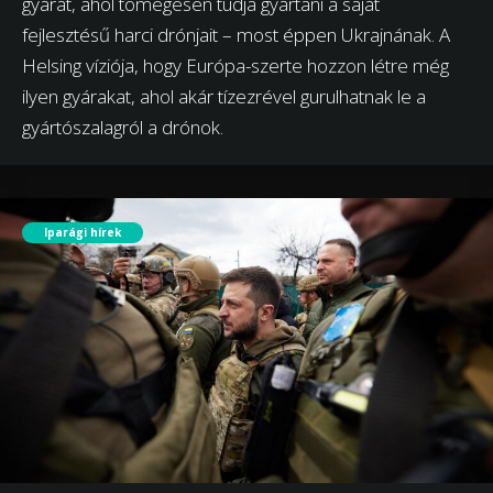
gyárát, ahol tömegesen tudja gyártani a saját
fejlesztésű harci drónjait – most éppen Ukrajnának. A
Helsing víziója, hogy Európa-szerte hozzon létre még
ilyen gyárakat, ahol akár tízezrével gurulhatnak le a
gyártószalagról a drónok.
Iparági hírek