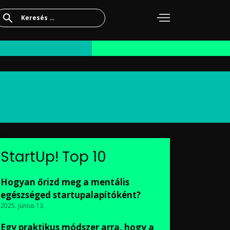
Keresés:
StartUp! Top 10
Hogyan őrizd meg a mentális
egészséged startupalapítóként?
2025. június 13.
Egy praktikus módszer arra, hogy a