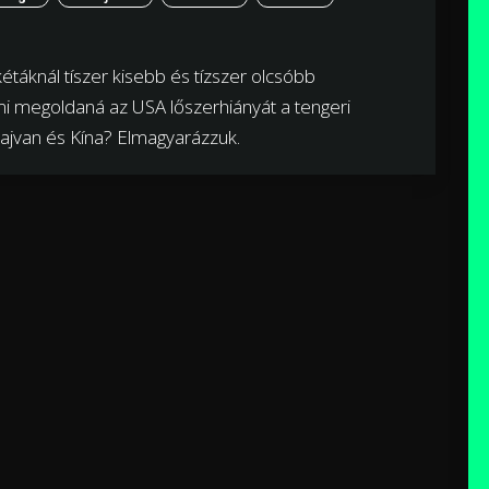
akétáknál tíszer kisebb és tízszer olcsóbb
 ami megoldaná az USA lőszerhiányát a tengeri
ajvan és Kína? Elmagyarázzuk.