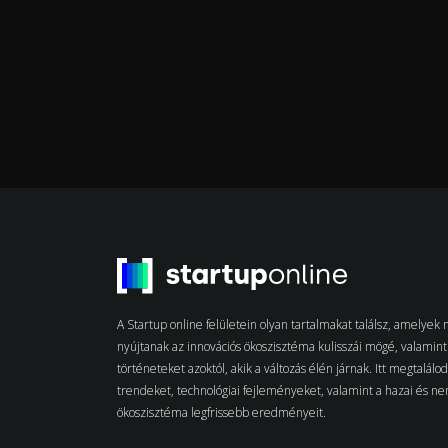
A Startup online felületein olyan tartalmakat találsz, amelye
nyújtanak az innovációs ökoszisztéma kulisszái mögé, valamint 
történeteket azoktól, akik a változás élén járnak. Itt megtalálo
trendeket, technológiai fejleményeket, valamint a hazai és n
ökoszisztéma legfrissebb eredményeit.