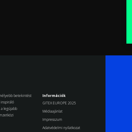
k mélyebb betekintést
Információk
inspiráló
GITEX EUROPE 2025
d a legújabb
Médiaajánlat
emzetközi
Impresszum
Adatvédelmi nyilatkozat